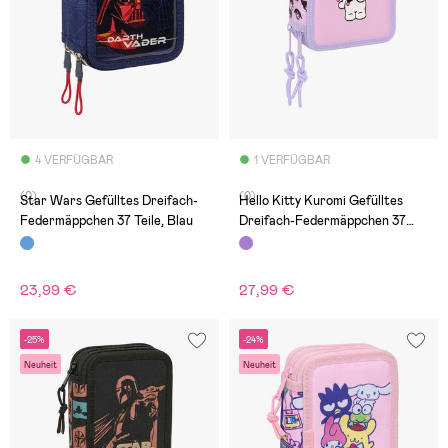
4 VERFÜGBAR
1 VERFÜGBAR
(0)
(0)
Star Wars Gefülltes Dreifach-
Hello Kitty Kuromi Gefülltes
Federmäppchen 37 Teile, Blau
Dreifach-Federmäppchen 37
Teile, Lila/Pink
23,99 €
27,99 €
-25%
-24%
Neuheit
Neuheit