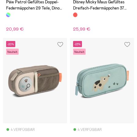
(0)
(0)
Paw Patrol Gefülltes Doppel-
Disney Micky Maus Gefülltes
Federmäppchen 29 Teile, Dino
Dreifach-Federmäppchen 37
Rescue
Teile, Mickey & Friends Racing
20,99 €
25,99 €
-20%
-23%
Neuheit
Neuheit
4 VERFÜGBAR
4 VERFÜGBAR