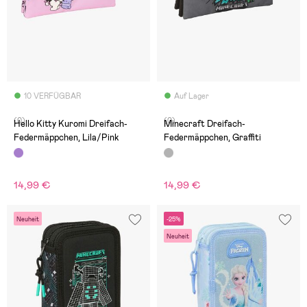
10 VERFÜGBAR
Auf Lager
(0)
(0)
Hello Kitty Kuromi Dreifach-
Minecraft Dreifach-
Federmäppchen, Lila/Pink
Federmäppchen, Graffiti
14,99 €
14,99 €
Neuheit
-25%
Neuheit