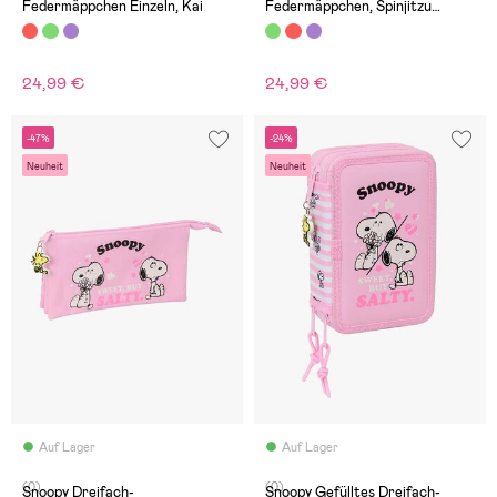
Federmäppchen Einzeln, Kai
Federmäppchen, Spinjitzu
Master
24,99 €
24,99 €
-47%
-24%
Neuheit
Neuheit
Auf Lager
Auf Lager
(0)
(0)
Snoopy Dreifach-
Snoopy Gefülltes Dreifach-