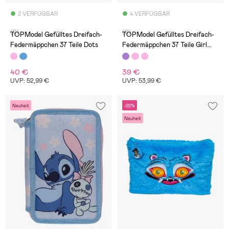
2 VERFÜGBAR
4 VERFÜGBAR
(0)
(0)
TOPModel Gefülltes Dreifach-
TOPModel Gefülltes Dreifach-
Federmäppchen 37 Teile Dots
Federmäppchen 37 Teile Girl
Power, Lila
40 €
39 €
UVP: 52,99 €
UVP: 53,99 €
Neuheit
-22%
Neuheit