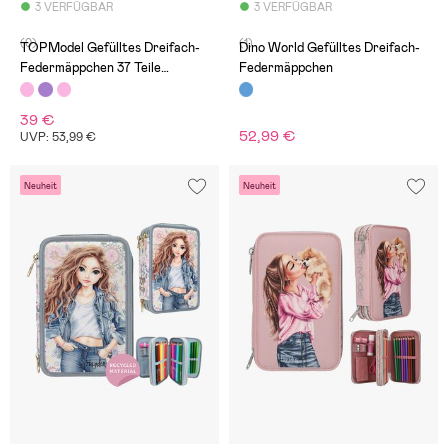
3 VERFÜGBAR
3 VERFÜGBAR
(0)
(1)
TOPModel Gefülltes Dreifach-
Dino World Gefülltes Dreifach-
Federmäppchen 37 Teile
Federmäppchen
Capybara
39 €
52,99 €
UVP: 53,99 €
Neuheit
Neuheit