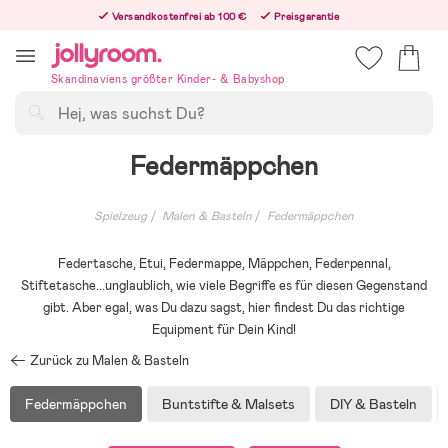
Hoppa
Versandkostenfrei ab 100 €
Preisgarantie
till
Freiwilliges 365-Tage-Rückgaberecht
innehållet
Bestelle jetzt – wir versenden noch am selben Werktag!
Skandinaviens größter Kinder- & Babyshop
Suchen
Federmäppchen
Spielzeug
Malen & Basteln
Federmäppchen
Federtasche, Etui, Federmappe, Mäppchen, Federpennal,
Stiftetasche...unglaublich, wie viele Begriffe es für diesen Gegenstand
gibt. Aber egal, was Du dazu sagst, hier findest Du das richtige
Equipment für Dein Kind!
Zurück zu Malen & Basteln
Federmäppchen
Buntstifte & Malsets
DIY & Basteln