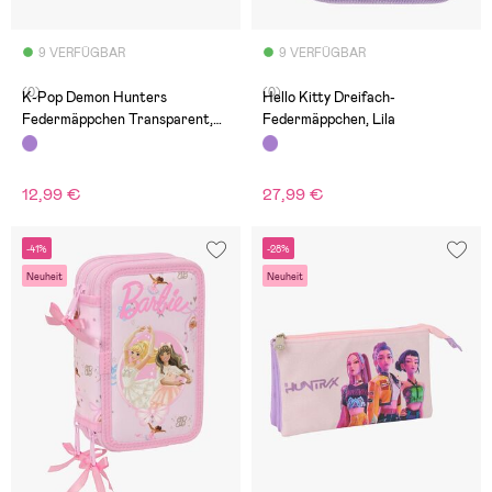
9 VERFÜGBAR
9 VERFÜGBAR
(0)
(0)
K-Pop Demon Hunters
Hello Kitty Dreifach-
Federmäppchen Transparent,
Federmäppchen, Lila
Lila
12,99 €
27,99 €
-41%
-28%
Neuheit
Neuheit