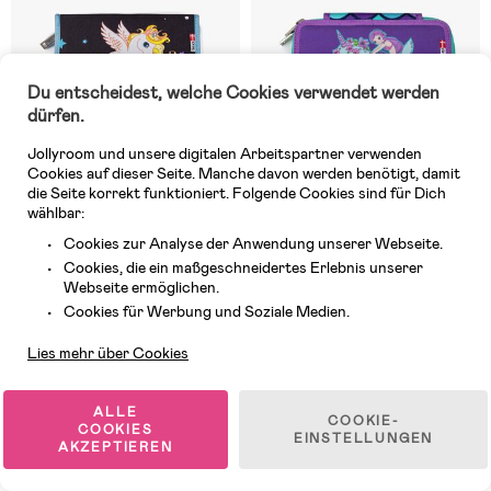
Du entscheidest, welche Cookies verwendet werden
dürfen.
Jollyroom und unsere digitalen Arbeitspartner verwenden
Cookies auf dieser Seite. Manche davon werden benötigt, damit
die Seite korrekt funktioniert. Folgende Cookies sind für Dich
wählbar:
Cookies zur Analyse der Anwendung unserer Webseite.
4 VERFÜGBAR
4 VERFÜGBAR
Cookies, die ein maßgeschneidertes Erlebnis unserer
(0)
(1)
Webseite ermöglichen.
Jeva One-Zip Federmäppchen,
Jeva Two-Zip Federmäppchen,
Kundendienst
Golden Unicorn
Rainbow Mermaid
Cookies für Werbung und Soziale Medien.
Lies mehr über Cookies
45,99 €
45,99 €
ALLE
COOKIE-
COOKIES
EINSTELLUNGEN
Oeko-Tex
AKZEPTIEREN
Letzte Chance