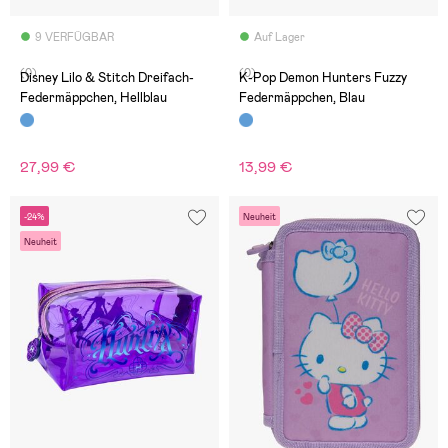
9 VERFÜGBAR
Auf Lager
(0)
(0)
Disney Lilo & Stitch Dreifach-
K-Pop Demon Hunters Fuzzy
Federmäppchen, Hellblau
Federmäppchen, Blau
27,99 €
13,99 €
-24%
Neuheit
Neuheit