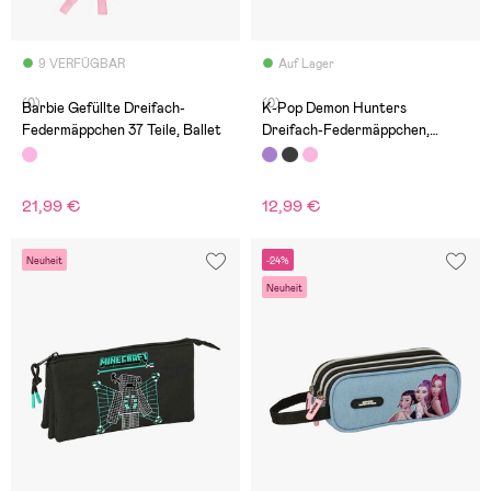
9 VERFÜGBAR
Auf Lager
(0)
(0)
Barbie Gefüllte Dreifach-
K-Pop Demon Hunters
Federmäppchen 37 Teile, Ballet
Dreifach-Federmäppchen,
Iconic
21,99 €
12,99 €
Neuheit
-24%
Neuheit