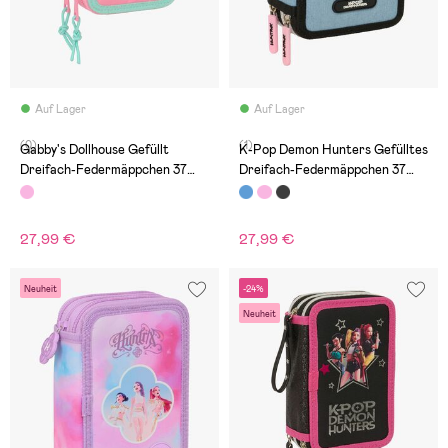
Auf Lager
Auf Lager
(0)
(1)
Gabby's Dollhouse Gefüllt
K-Pop Demon Hunters Gefülltes
Dreifach-Federmäppchen 37
Dreifach-Federmäppchen 37
Teile, Rosa
Teile, Huntr/X
27,99 €
27,99 €
Neuheit
-24%
Neuheit