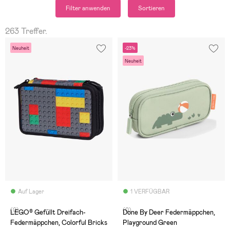
Filter anwenden
Sortieren
263 Treffer.
Neuheit
-23%
Neuheit
Auf Lager
1 VERFÜGBAR
(0)
(0)
LEGO® Gefüllt Dreifach-
Done By Deer Federmäppchen,
Federmäppchen, Colorful Bricks
Playground Green