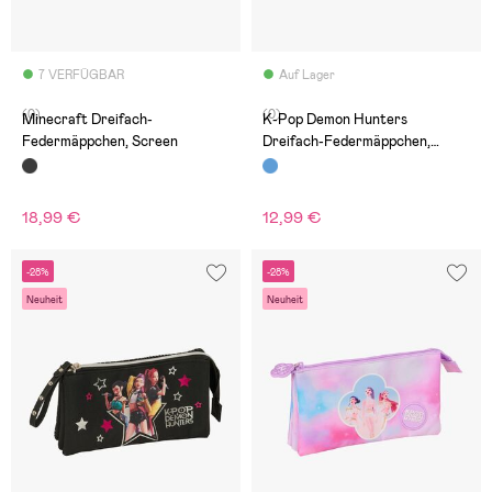
7 VERFÜGBAR
Auf Lager
(0)
(0)
Minecraft Dreifach-
K-Pop Demon Hunters
Federmäppchen, Screen
Dreifach-Federmäppchen,
Huntr/X
18,99 €
12,99 €
-28%
-28%
Neuheit
Neuheit