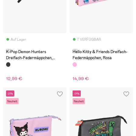
Auf Lager
7 VERFÜGBAR
(0)
(0)
K-Pop Demon Hunters
Hello Kitty & Friends Dreifach-
Dreifach-Federmäppchen,
Federmäppchen, Rosa
Energy
12,99 €
14,99 €
-21%
-21%
Neuheit
Neuheit