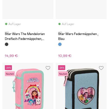
Auf Lager
Auf Lager
(0)
(0)
Star Wars The Mandalorian
Star Wars Federmäppchen ,
Dreifach-Federmäppchen,
Blau
Mandalorian & Grogu
14,99 €
10,99 €
-24%
-24%
Neuheit
Neuheit