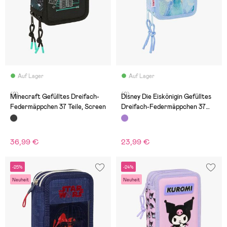
Auf Lager
Auf Lager
(0)
(0)
Minecraft Gefülltes Dreifach-
Disney Die Eiskönigin Gefülltes
Federmäppchen 37 Teile, Screen
Dreifach-Federmäppchen 37
Teile, Lila
36,99 €
23,99 €
-25%
-24%
Neuheit
Neuheit