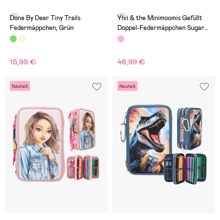
(0)
(0)
Done By Deer Tiny Trails
Ylvi & the Minimoomis Gefüllt
Federmäppchen, Grün
Doppel-Federmäppchen Sugar
Pop
15,99 €
46,99 €
Neuheit
Neuheit