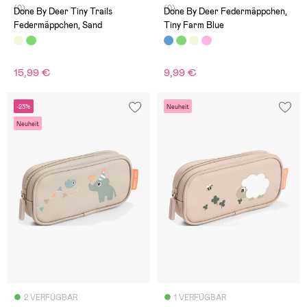
(0)
(0)
Done By Deer Tiny Trails
Done By Deer Federmäppchen,
Federmäppchen, Sand
Tiny Farm Blue
15,99 €
9,99 €
-23%
Neuheit
Neuheit
2 VERFÜGBAR
1 VERFÜGBAR