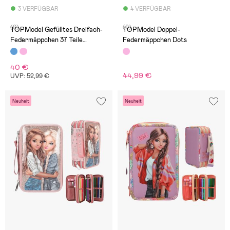
3 VERFÜGBAR
4 VERFÜGBAR
(0)
(0)
TOPModel Gefülltes Dreifach-
TOPModel Doppel-
Federmäppchen 37 Teile
Federmäppchen Dots
Festival Fun
40 €
44,99 €
UVP: 52,99 €
Neuheit
Neuheit