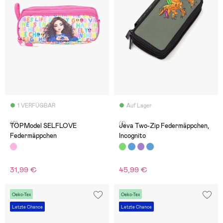
1 VERFÜGBAR
Auf Lager
(0)
(1)
TOPModel SELFLOVE
Jeva Two-Zip Federmäppchen,
Federmäppchen
Incognito
31,99 €
45,99 €
Oeko-Tex
Oeko-Tex
Letzte Chance
Letzte Chance