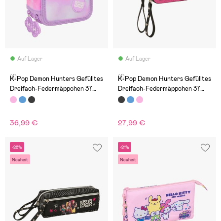
Auf Lager
Auf Lager
(1)
(1)
K-Pop Demon Hunters Gefülltes
K-Pop Demon Hunters Gefülltes
Dreifach-Federmäppchen 37
Dreifach-Federmäppchen 37
Teile, Artist
Teile, Energy
36,99 €
27,99 €
-28%
-21%
Neuheit
Neuheit