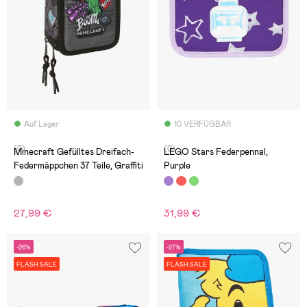
Auf Lager
10 VERFÜGBAR
(0)
(0)
Minecraft Gefülltes Dreifach-
LEGO Stars Federpennal,
Federmäppchen 37 Teile, Graffiti
Purple
27,99 €
31,99 €
-26%
-27%
FLASH SALE
FLASH SALE