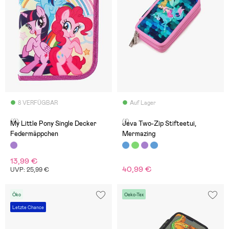
8 VERFÜGBAR
Auf Lager
(0)
(1)
My Little Pony Single Decker
Jeva Two-Zip Stifteetui,
Federmäppchen
Mermazing
13,99 €
40,99 €
UVP: 25,99 €
Öko
Oeko-Tex
Letzte Chance