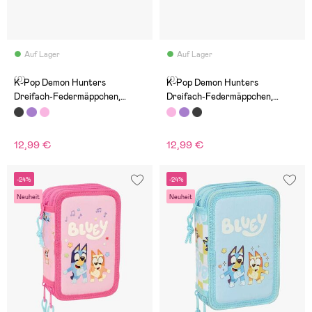
Auf Lager
Auf Lager
(0)
(0)
K-Pop Demon Hunters
K-Pop Demon Hunters
Dreifach-Federmäppchen,
Dreifach-Federmäppchen,
Energy
Artist
12,99 €
12,99 €
-24%
-24%
Neuheit
Neuheit