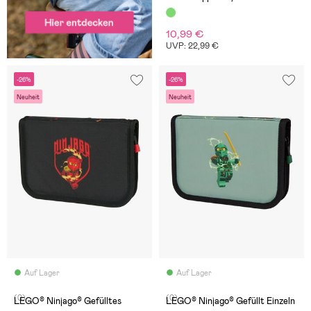
10,99 €
UVP: 22,99 €
-26%
-26%
Neuheit
Neuheit
Auf Lager
Auf Lager
(0)
(0)
LEGO® Ninjago® Gefülltes
LEGO® Ninjago® Gefüllt Einzeln