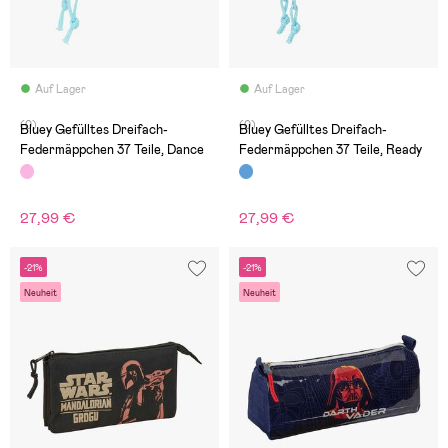
Auf Lager
Auf Lager
(0)
(0)
Bluey Gefülltes Dreifach-
Bluey Gefülltes Dreifach-
Federmäppchen 37 Teile, Dance
Federmäppchen 37 Teile, Ready
27,99 €
27,99 €
-21%
-21%
Neuheit
Neuheit