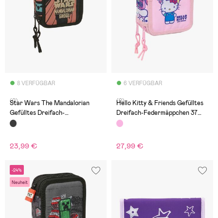
8 VERFÜGBAR
6 VERFÜGBAR
(0)
(0)
Star Wars The Mandalorian
Hello Kitty & Friends Gefülltes
Gefülltes Dreifach-
Dreifach-Federmäppchen 37
Federmäppchen 37 Teile,
Teile, Rosa
Mandalorian & Grogu
23,99 €
27,99 €
-24%
Neuheit