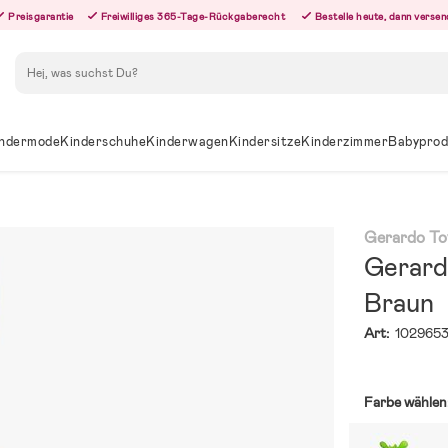
Preisgarantie
Freiwilliges 365-Tage-Rückgaberecht
Bestelle heute, dann versen
Suchen
ndermode
Kinderschuhe
Kinderwagen
Kindersitze
Kinderzimmer
Babyprod
Gerardo To
Gerard
Braun
Art:
102965
Farbe wählen