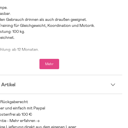
umpe.
lasbar.
 den Gebrauch drinnen als auch draußen geeignet.
 Training für Gleichgewicht, Koordination und Motorik.
stung: 100 kg.
eichnet.
ehlung: ab 12 Monaten.
Mehr
 Artikel
-Rückgaberecht
her und einfach mit Paypal
stenfrei ab 100 €
ntie - Mehr erfahren ->
ige Lieferung direkt aus dem eigenen Lager