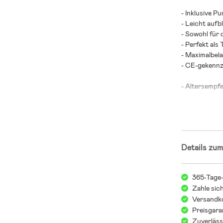
- Inklusive P
- Leicht aufb
- Sowohl für
- Perfekt als
- Maximalbela
- CE-gekennz
- Altersempf
Details zum
365-Tage
Zahle sic
Versandko
Preisgara
Zuverläss