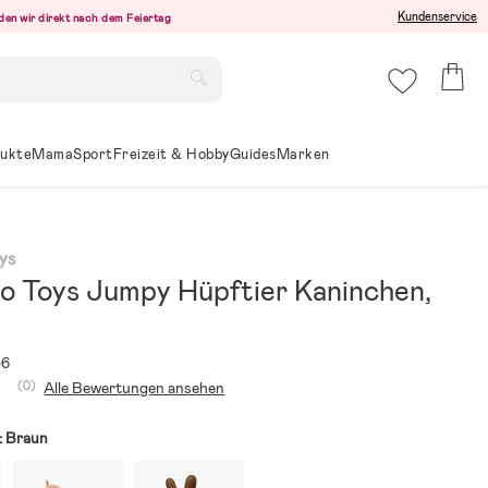
Kundenservice
den wir direkt nach dem Feiertag
ukte
Mama
Sport
Freizeit & Hobby
Guides
Marken
ys
o Toys Jumpy Hüpftier Kaninchen,
36
(0)
Alle Bewertungen ansehen
:
Braun