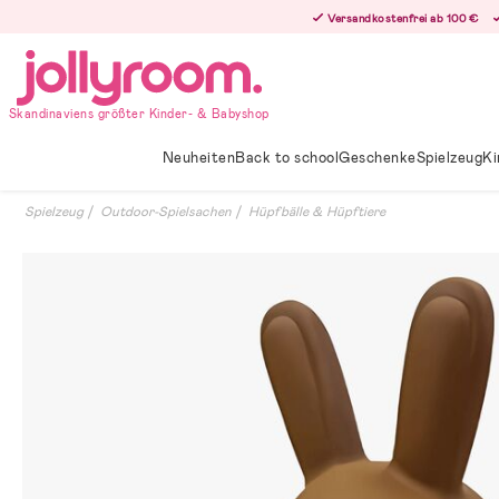
Hoppa
Versandkostenfrei ab 100 €
till
innehållet
Skandinaviens größter Kinder- & Babyshop
Neuheiten
Back to school
Geschenke
Spielzeug
Ki
Spielzeug
Outdoor-Spielsachen
Hüpfbälle & Hüpftiere