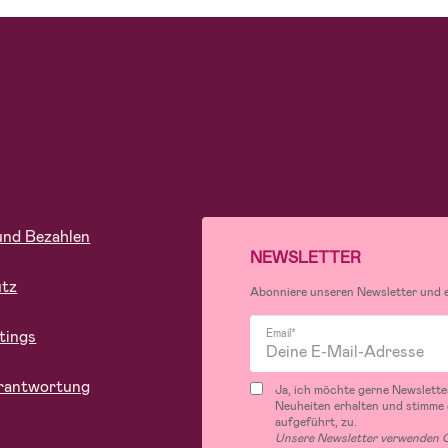
und Bezahlen
NEWSLETTER
utz
Abonniere unseren Newsletter und er
tings
Email*
rantwortung
Ja, ich möchte gerne Newslette
Neuheiten erhalten und stimme
aufgeführt, zu.
Unsere Newsletter verwenden C