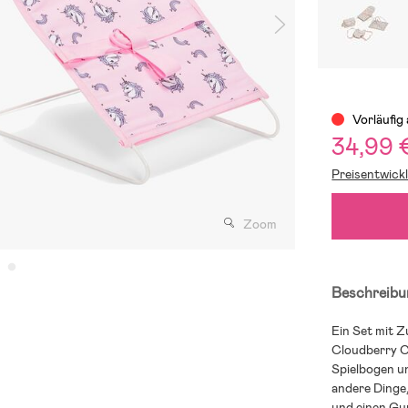
Vorläufig
34,99 
Preisentwick
Zoom
Beschreibu
Ein Set mit 
Cloudberry Ca
Spielbogen un
andere Dinge
und einen Gur