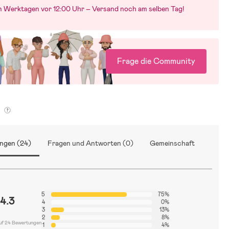
an Werktagen vor 12:00 Uhr – Versand noch am selben Tag!
Frage die Community
g
ngen (24)
Fragen und Antworten (0)
Gemeinschaft
5
75%
4.3
4
0%
3
13%
2
8%
uf 24 Bewertungen
1
4%