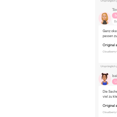
Ursprünglich 
To
S
B
M
Ganz oka
B
passen zu
Ga
Original 
M
S
Cloudberry 
Di
Ursprünglich 
Isa
L
Die Sache
viel zu kle
Original 
Cloudberry 