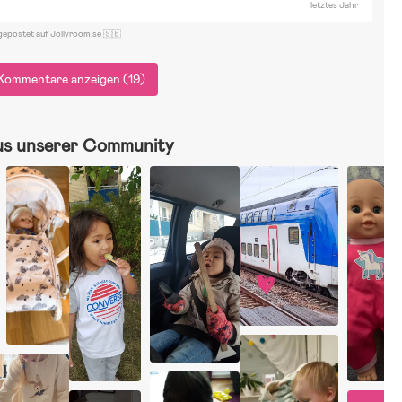
letztes Jahr
gepostet auf Jollyroom.se 🇸🇪
Kommentare anzeigen (19)
us unserer Community