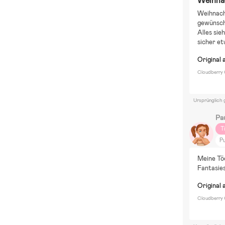
Weihnac
Weihnacht
gewünscht
Alles sie
sicher et
Original 
Cloudberry 
Ursprünglich 
Pa
T
P
M
Meine Töc
D
Fantasies
Fi
Original 
Cloudberry 