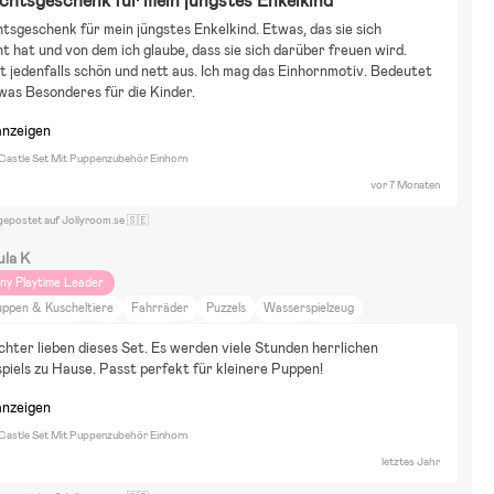
htsgeschenk für mein jüngstes Enkelkind
sgeschenk für mein jüngstes Enkelkind. Etwas, das sie sich 
 hat und von dem ich glaube, dass sie sich darüber freuen wird. 
ht jedenfalls schön und nett aus. Ich mag das Einhornmotiv. Bedeutet 
was Besonderes für die Kinder.
anzeigen
Castle Set Mit Puppenzubehör Einhorn
vor 7 Monaten
gepostet auf Jollyroom.se 🇸🇪
ula K
iny Playtime Leader
uppen & Kuscheltiere
Fahrräder
Puzzels
Wasserspielzeug
alen & Basteln
Verkleidungen
Wohnung
ÖPNV
Spazierengehen
hter lieben dieses Set. Es werden viele Stunden herrlichen 
IY-Projekte
Raus aufs Land
Tiere und Natur
Essen und Trinken
piels zu Hause. Passt perfekt für kleinere Puppen!
lm und Literatur
Bozz Elegant, Beemoo Easyfly
anzeigen
Castle Set Mit Puppenzubehör Einhorn
letztes Jahr