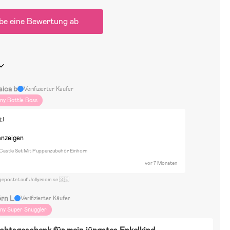
be eine Bewertung ab
sica b
Verifizierter Käufer
iny Bottle Boss
t!
anzeigen
Castle Set Mit Puppenzubehör Einhorn
vor 7 Monaten
gepostet auf Jollyroom.se 🇸🇪
örn L
Verifizierter Käufer
iny Super Snuggler