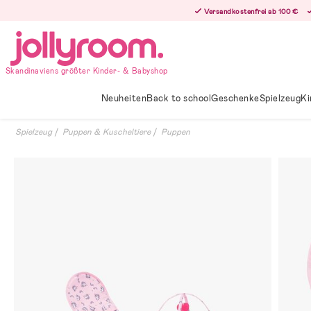
Hoppa
Versandkostenfrei ab 100 €
till
innehållet
Skandinaviens größter Kinder- & Babyshop
Neuheiten
Back to school
Geschenke
Spielzeug
Ki
Spielzeug
Puppen & Kuscheltiere
Puppen