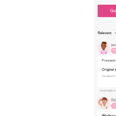
Ge
Relevanz
jes
T
Preiswer
Original 
Cloudberry 
Ursprünglich 
Bj
T