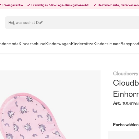
Preisgarantie
Freiwilliges 365-Tage-Rückgaberecht
Bestelle heute, dann versen
Suchen
ndermode
Kinderschuhe
Kinderwagen
Kindersitze
Kinderzimmer
Babyprod
Cloudberry
Cloudb
Einhor
Art:
1008148
Farbe wählen