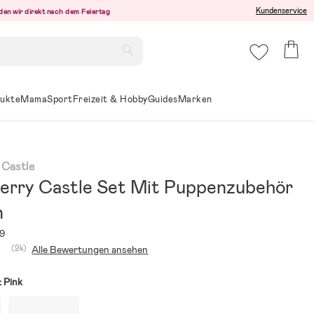
Kundenservice
den wir direkt nach dem Feiertag
ukte
Mama
Sport
Freizeit & Hobby
Guides
Marken
 Castle
erry Castle Set Mit Puppenzubehör
n
9
(24)
Alle Bewertungen ansehen
:
Pink