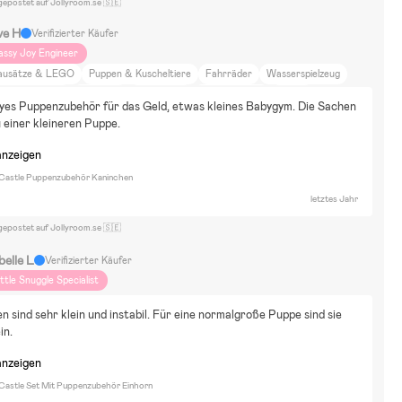
gepostet auf Jollyroom.se 🇸🇪
ve H
Verifizierter Käufer
assy Joy Engineer
ausätze & LEGO
Puppen & Kuscheltiere
Fahrräder
Wasserspielzeug
alen & Basteln
BallSport
Rollenspiele
Verkleidungen
Barbie
yes Puppenzubehör für das Geld, etwas kleines Babygym. Die Sachen 
olibompa
Bluey
Bamse
Bob der Baumeister
Feuerwehrmann Sam
 einer kleineren Puppe.
bby's Dollhouse
Peppa Wutz
Hello Kitty
L.O.L. Surprise!
Marvel
anzeigen
onster High
Sommarskuggan
Spidey and His Amazing Friends
pongeBob Schwammkopf
Disney Die Eiskönigin
Disney Donald Duck
Castle Puppenzubehör Kaninchen
sney Classics
Disney Minnie Maus
Disney Micky Maus
letztes Jahr
gepostet auf Jollyroom.se 🇸🇪
belle L
Verifizierter Käufer
ittle Snuggle Specialist
n sind sehr klein und instabil. Für eine normalgroße Puppe sind sie 
in.
anzeigen
Castle Set Mit Puppenzubehör Einhorn