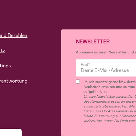
und Bezahlen
NEWSLETTER
utz
Abonniere unseren Newsletter und er
tings
Email*
rantwortung
Ja, ich möchte gerne Newslette
Neuheiten erhalten und stimme
aufgeführt, zu.
Unsere Newsletter verwenden C
des Kundeninteresses an unsere
sowie zu Statistikzwecken. Me
Daten und Cookies kannst Du in
Deine Zustimmung zur Verwend
widerrufen, indem Du Dich vom