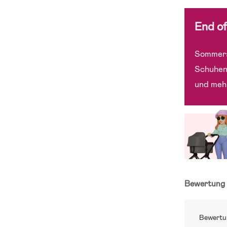
End o
Sommers
Schuhen
und meh
Bewertun
Bewertu