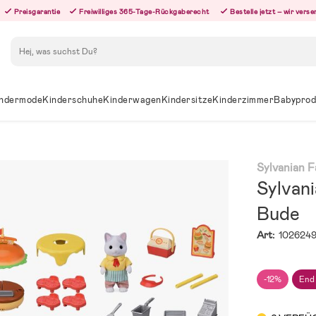
Preisgarantie
Freiwilliges 365-Tage-Rückgaberecht
Bestelle jetzt – wir ver
Suchen
ndermode
Kinderschuhe
Kinderwagen
Kindersitze
Kinderzimmer
Babyprod
Sylvanian F
Sylvan
Bude
Art:
102624
-12%
End