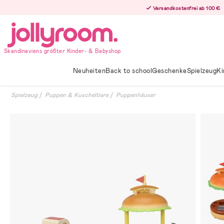
Hoppa
Versandkostenfrei ab 100 €
till
innehållet
Skandinaviens größter Kinder- & Babyshop
Neuheiten
Back to school
Geschenke
Spielzeug
Ki
Spielzeug
Puppen & Kuscheltiere
Puppenhäuser