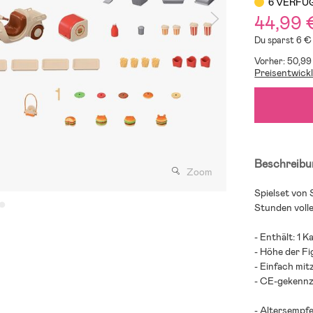
6 VERFÜ
44,99 
Du sparst 6 €
Vorher: 50,99
Preisentwick
Beschreibu
Zoom
Spielset von 
Stunden voll
- Enthält: 1 
- Höhe der Fi
- Einfach mi
- CE-gekennz
- Altersempfe