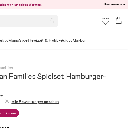
Kundenservice
senden noch am selben Werktag!
ukte
Mama
Sport
Freizeit & Hobby
Guides
Marken
amilies
ian Families Spielset Hamburger-
94
(0)
Alle Bewertungen ansehen
 of Season