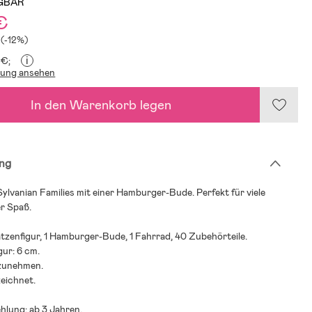
GBAR
€
 (-12%)
i
 €;
lung ansehen
In den Warenkorb legen
ng
Sylvanian Families mit einer Hamburger-Bude. Perfekt für viele
er Spaß.
Katzenfigur, 1 Hamburger-Bude, 1 Fahrrad, 40 Zubehörteile.
gur: 6 cm.
tzunehmen.
eichnet.
hlung: ab 3 Jahren.