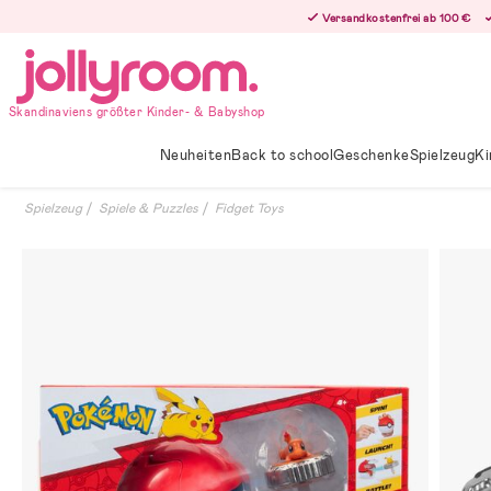
Hoppa
Versandkostenfrei ab 100 €
till
innehållet
Skandinaviens größter Kinder- & Babyshop
Neuheiten
Back to school
Geschenke
Spielzeug
Ki
Spielzeug
Spiele & Puzzles
Fidget Toys