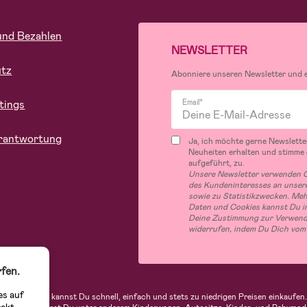
und Bezahlen
NEWSLETTER
utz
Abonniere unseren Newsletter und er
tings
Email*
rantwortung
Ja, ich möchte gerne Newslette
Neuheiten erhalten und stimme
aufgeführt, zu.
Unsere Newsletter verwenden C
des Kundeninteresses an unsere
sowie zu Statistikzwecken. Me
Daten und Cookies kannst Du in
Deine Zustimmung zur Verwend
widerrufen, indem Du Dich vom
fen.
es auf
indern. Bei uns kannst Du schnell, einfach und stets zu niedrigen Preisen einkauf