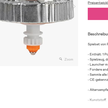
Preisentwick
Beschreibu
Spielset von
- Enthält: 1 
Zoom
- Spielzeug, d
- Launcher m
- Fordere and
- Sammle alle
- CE-gekennz
- Altersempfe
- Kunststoff.