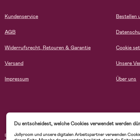
Kundenservice
Bestellen 
AGB
Datensch
Widerrufsrecht, Retouren & Garantie
Cookie set
Versand
Unsere Ve
Impressum
Über uns
Du entscheidest, welche Cookies verwendet werden dür
Jollyroom und unsere digitalen Arbeitspartner verwenden Cooki
Bei Jollyroom.at findest Du eine tolle Auswahl an Produkten für Familien mit K