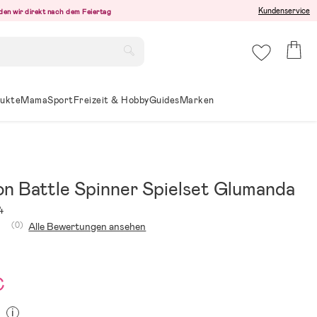
Kundenservice
den wir direkt nach dem Feiertag
ukte
Mama
Sport
Freizeit & Hobby
Guides
Marken
n Battle Spinner Spielset Glumanda
4
(0)
Alle Bewertungen ansehen
€
i