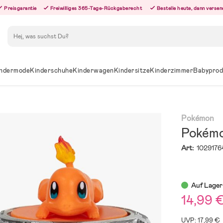
Preisgarantie
Freiwilliges 365-Tage-Rückgaberecht
Bestelle heute, dann versen
Suchen
ndermode
Kinderschuhe
Kinderwagen
Kindersitze
Kinderzimmer
Babyprod
Pokémon
Pokémo
Art:
1029176
Auf Lager
14,99 
UVP: 17,99 €