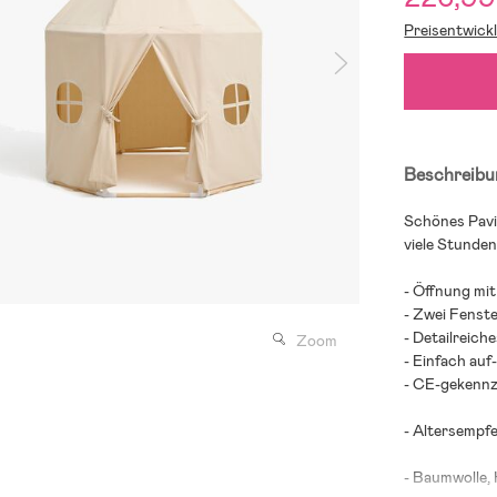
Preisentwick
Beschreibu
Schönes Pavil
viele Stunden
- Öffnung mi
- Zwei Fenste
- Detailreich
Zoom
- Einfach auf
- CE-gekennz
- Altersempfe
- Baumwolle, 