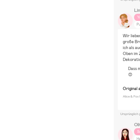
Li
Y
P
El
Wir liebe
A
große Bru
Es
Oben im Z
Fi
Dekorati
Dass m
😍
Original 
Alice & Fox 
Ursprünglich 
Ol
S
H