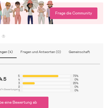
Frage die Community
g
ngen (4)
Fragen und Antworten (0)
Gemeinschaft
5
75%
4.5
4
0%
3
25%
2
0%
uf 4 Bewertungen
1
0%
be eine Bewertung ab