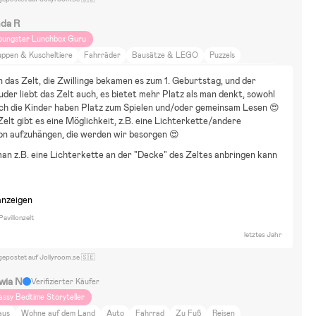
nda R
oungster Lunchbox Guru
uppen & Kuscheltiere
Fahrräder
Bausätze & LEGO
Puzzels
ectricCarsElectricVehicles
Verkleidungen
Wasserspielzeug
Reihenhaus
n das Zelt, die Zwillinge bekamen es zum 1. Geburtstag, und der 
uto
Fahrrad
Zu Fuß
Spazierengehen
DIY-Projekte
Reisen
der liebt das Zelt auch, es bietet mehr Platz als man denkt, sowohl 
sen und Trinken
Zuhause und Garten
Schönheit und Mode
ich als auch die Kinder haben Platz zum Spielen und/oder gemeinsam Lesen 😍 
elt gibt es eine Möglichkeit, z.B. eine Lichterkette/andere 
lm und Literatur
Einrichtung
Bugaboo donkey twin
on aufzuhängen, die werden wir besorgen 😍
an z.B. eine Lichterkette an der "Decke" des Zeltes anbringen kann
anzeigen
Pavillonzelt
letztes Jahr
gepostet auf Jollyroom.se 🇸🇪
iwia N
Verifizierter Käufer
assy Bedtime Storyteller
aus
Wohne auf dem Land
Auto
Fahrrad
Zu Fuß
Reisen