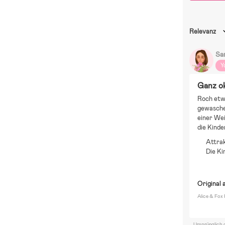
Relevanz
Sa
Y
Ganz o
Roch etwa
gewaschen
einer Wei
die Kinder
Attra
Die Ki
Original 
Alice & Fox 
Ursprünglich 