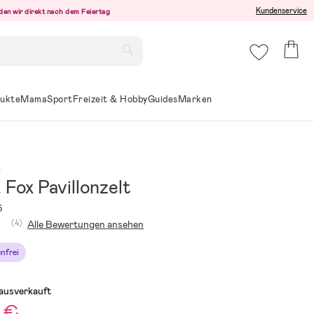
Kundenservice
den wir direkt nach dem Feiertag
ukte
Mama
Sport
Freizeit & Hobby
Guides
Marken
x
 Fox Pavillonzelt
5
(4)
Alle Bewertungen ansehen
nfrei
 ausverkauft
 €