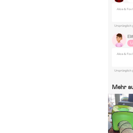
S
Alice & Fox 
F
Pu
Ursprünglich 
Ba
Eli
L
Alice & Fox 
Ursprünglich 
Mehr a