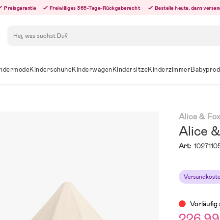
Preisgarantie
Freiwilliges 365-Tage-Rückgaberecht
Bestelle heute, dann versen
Suchen
ndermode
Kinderschuhe
Kinderwagen
Kindersitze
Kinderzimmer
Babyprod
Alice & Fo
Alice &
Art:
1027110
Versandkoste
Vorläufig
226,99