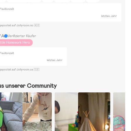
chönheit und Mode
Zuhause und Garten
Einrichtung
Bluey
Pavillonzelt
antorangen
Minecraft
Paw Patrol
Fahrräder
Bausätze & LEGO
letztes Jahr
zzels
ElectricCarsElectricVehicles
Malen & Basteln
Rollenspiele
gepostet auf Jollyroom.no 🇳🇴
llSport
f A
Verifizierter Käufer
ittle Homework Hero
Pavillonzelt
letztes Jahr
gepostet auf Jollyroom.se 🇸🇪
us unserer Community