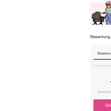
Bewertun
Bewertu
Basierend a
Ge