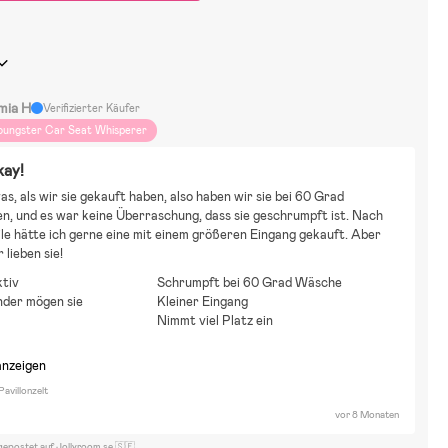
mia H
Verifizierter Käufer
oungster Car Seat Whisperer
kay!
s, als wir sie gekauft haben, also haben wir sie bei 60 Grad 
, und es war keine Überraschung, dass sie geschrumpft ist. Nach 
le hätte ich gerne eine mit einem größeren Eingang gekauft. Aber 
 lieben sie!
ktiv
Schrumpft bei 60 Grad Wäsche
nder mögen sie
Kleiner Eingang
Nimmt viel Platz ein
anzeigen
Pavillonzelt
vor 8 Monaten
gepostet auf Jollyroom.se 🇸🇪