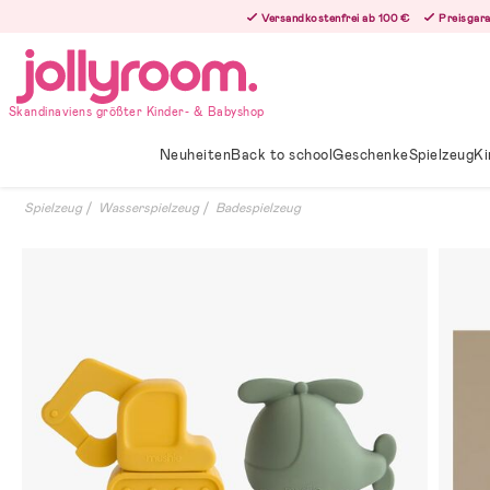
Hoppa
Versandkostenfrei ab 100 €
Preisgara
till
innehållet
Skandinaviens größter Kinder- & Babyshop
Neuheiten
Back to school
Geschenke
Spielzeug
Ki
Spielzeug
Wasserspielzeug
Badespielzeug