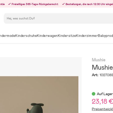
ntie
Freiwilliges 365-Tage-Rückgaberecht
Bestellungen, die nach 12:00 Uhr eing
Suchen
ndermode
Kinderschuhe
Kinderwagen
Kindersitze
Kinderzimmer
Babyprod
Mushie
Mushie
Art:
102708
Auf Lager
23,18 
Preisentwick