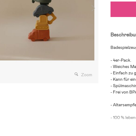
Beschreibu
Badespielzeu
- 4er-Pack.
- Weiches Mat
- Einfach zu g
Zoom
- Kann für ei
- Spülmaschi
- Frei von B
- Altersempf
- 100 % leben