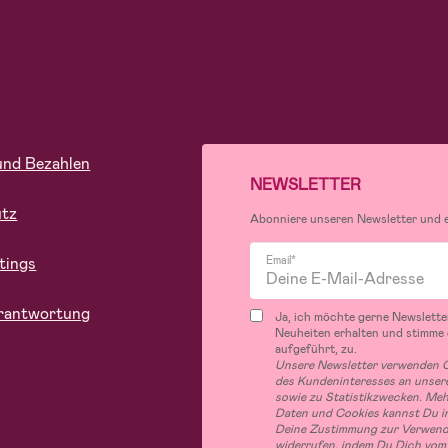
und Bezahlen
NEWSLETTER
utz
Abonniere unseren Newsletter und er
tings
Email*
rantwortung
Ja, ich möchte gerne Newslette
Neuheiten erhalten und stimme
aufgeführt, zu.
Unsere Newsletter verwenden C
des Kundeninteresses an unsere
sowie zu Statistikzwecken. Me
Daten und Cookies kannst Du in
Deine Zustimmung zur Verwend
widerrufen, indem Du Dich vom