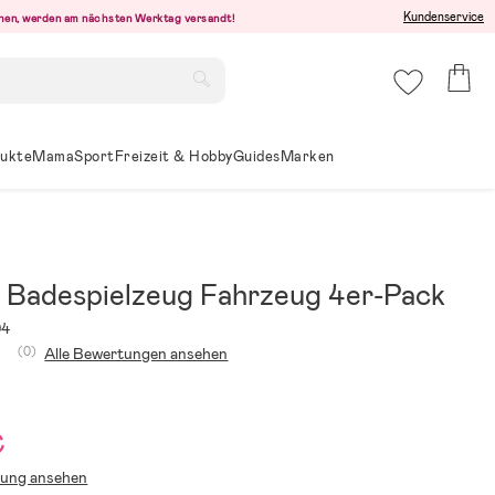
Kundenservice
ehen, werden am nächsten Werktag versandt!
ukte
Mama
Sport
Freizeit & Hobby
Guides
Marken
 Badespielzeug Fahrzeug 4er-Pack
94
(0)
Alle Bewertungen ansehen
€
lung ansehen