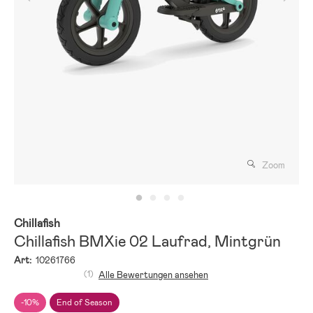
Zoom
Chillafish
Chillafish BMXie 02 Laufrad, Mintgrün
Art:
10261766
(1)
Alle Bewertungen ansehen
-10%
End of Season