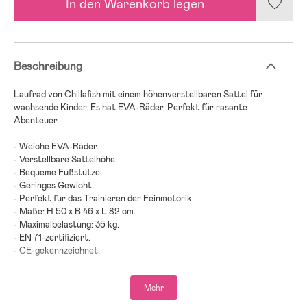
In den Warenkorb legen
Beschreibung
Laufrad von Chillafish mit einem höhenverstellbaren Sattel für
wachsende Kinder. Es hat EVA-Räder. Perfekt für rasante
Abenteuer.
- Weiche EVA-Räder.
- Verstellbare Sattelhöhe.
- Bequeme Fußstütze.
- Geringes Gewicht.
- Perfekt für das Trainieren der Feinmotorik.
- Maße: H 50 x B 46 x L 82 cm.
- Maximalbelastung: 35 kg.
- EN 71-zertifiziert.
- CE-gekennzeichnet.
- Altersempfehlung: ab 2 Jahren.
Mehr
- Kunststoff, Stahl.