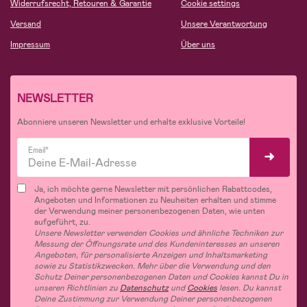
Widerrufsrecht, Retouren & Garantie
Cookie settings
Versand
Unsere Verantwortung
Impressum
Über uns
NEWSLETTER
Abonniere unseren Newsletter und erhalte exklusive Vorteile!
Email*
Ja, ich möchte gerne Newsletter mit persönlichen Rabattcodes,
Angeboten und Informationen zu Neuheiten erhalten und stimme
der Verwendung meiner personenbezogenen Daten, wie unten
aufgeführt, zu.
Unsere Newsletter verwenden Cookies und ähnliche Techniken zur
Messung der Öffnungsrate und des Kundeninteresses an unseren
Angeboten, für personalisierte Anzeigen und Inhaltsmarketing
sowie zu Statistikzwecken. Mehr über die Verwendung und den
Schutz Deiner personenbezogenen Daten und Cookies kannst Du in
unseren Richtlinien zu
Datenschutz
und
Cookies
lesen. Du kannst
Deine Zustimmung zur Verwendung Deiner personenbezogenen