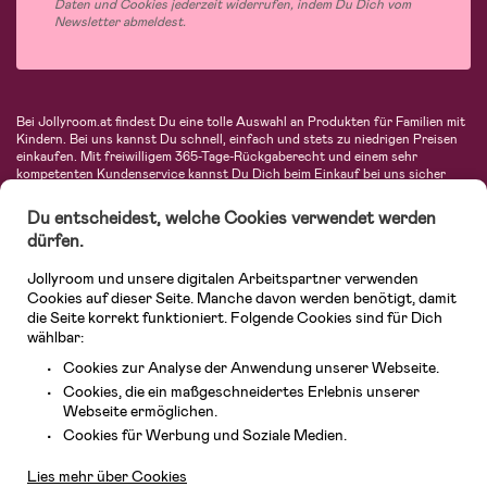
Daten und Cookies jederzeit widerrufen, indem Du Dich vom
Newsletter abmeldest.
Bei Jollyroom.at findest Du eine tolle Auswahl an Produkten für Familien mit
Kindern. Bei uns kannst Du schnell, einfach und stets zu niedrigen Preisen
einkaufen. Mit freiwilligem 365-Tage-Rückgaberecht und einem sehr
kompetenten Kundenservice kannst Du Dich beim Einkauf bei uns sicher
fühlen. In unserem Sortiment findest Du unter anderem Kinderwagen,
Autositze, Kinder- und Babymode, Produkte für Mütter und eine Menge
Du entscheidest, welche Cookies verwendet werden
fantastischer Einrichtungsgegenstände, Spielsachen, Babyprodukte und
dürfen.
vieles mehr. Wir haben Produkte von bekannten Herstellern wie Britax, Maxi-
Cosi, Hauck, Baby Jogger, Ergobaby, Didriksons, KidKraft, Ergobaby, Philips
Jollyroom und unsere digitalen Arbeitspartner verwenden
Avent, Jack Wolfskin, Cybex, LEGO und vielen mehr. Schau Dich um in
unserem vielfältigen Onlineshop für Kinder & Babys. Willkommen!
Cookies auf dieser Seite. Manche davon werden benötigt, damit
die Seite korrekt funktioniert. Folgende Cookies sind für Dich
wählbar:
Cookies zur Analyse der Anwendung unserer Webseite.
Cookies, die ein maßgeschneidertes Erlebnis unserer
Webseite ermöglichen.
Kundendienst
Cookies für Werbung und Soziale Medien.
Lies mehr über Cookies