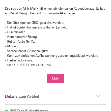
Dreirad von Milly Mally mit einem abnehmbaren Regenüberzug. Es hat
ein 2-in-1 Design. Perfekt für rasante Abenteuer.
- Der Sitz kann um 360° gedreht werden.
- In drei Stufen höhenverstellbarer Lenker.
- Gummiräder.
- Abnehmbarer Bezug.
- Rutschfeste Griffe.
- Klingel.
- Verstellbarer Anschnallgurt.
- Kann zur einfachen Aufbewahrung zusammengeklappt werden.
- Hinterradbremse.
- Maße: H 109 x B 58 x L 107 cm.
- Maximalbelastung: 30 kg.
- CE-gekennzeichnet.
Mehr
- Altersempfehlung: ab 12 Monaten.
- Metall, Kunststoff.
Details zum Artikel
365-Tage-Rückgaberecht