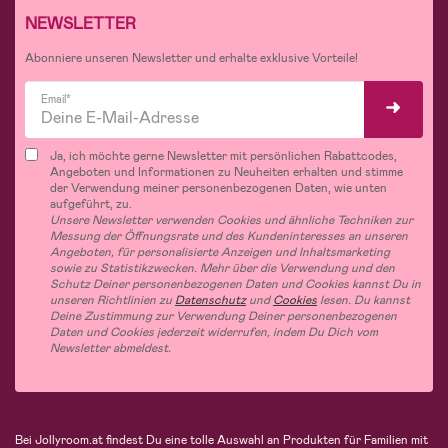
NEWSLETTER
Abonniere unseren Newsletter und erhalte exklusive Vorteile!
Email*
Ja, ich möchte gerne Newsletter mit persönlichen Rabattcodes,
Angeboten und Informationen zu Neuheiten erhalten und stimme
der Verwendung meiner personenbezogenen Daten, wie unten
aufgeführt, zu.
Unsere Newsletter verwenden Cookies und ähnliche Techniken zur
Messung der Öffnungsrate und des Kundeninteresses an unseren
Angeboten, für personalisierte Anzeigen und Inhaltsmarketing
sowie zu Statistikzwecken. Mehr über die Verwendung und den
Schutz Deiner personenbezogenen Daten und Cookies kannst Du in
unseren Richtlinien zu
Datenschutz
und
Cookies
lesen. Du kannst
Deine Zustimmung zur Verwendung Deiner personenbezogenen
Daten und Cookies jederzeit widerrufen, indem Du Dich vom
Newsletter abmeldest.
Bei Jollyroom.at findest Du eine tolle Auswahl an Produkten für Familien mit