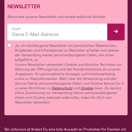
NEWSLETTER
Abonniere unseren Newsletter und erhalte exklusive Vorteile!
Email*
Ja, ich möchte gerne Newsletter mit persönlichen Rabattcodes,
Angeboten und Informationen zu Neuheiten erhalten und stimme
der Verwendung meiner personenbezogenen Daten, wie unten
aufgeführt, zu.
Unsere Newsletter verwenden Cookies und ähnliche Techniken zur
Messung der Öffnungsrate und des Kundeninteresses an unseren
Angeboten, für personalisierte Anzeigen und Inhaltsmarketing
sowie zu Statistikzwecken. Mehr über die Verwendung und den
Schutz Deiner personenbezogenen Daten und Cookies kannst Du in
unseren Richtlinien zu
Datenschutz
und
Cookies
lesen. Du kannst
Deine Zustimmung zur Verwendung Deiner personenbezogenen
Daten und Cookies jederzeit widerrufen, indem Du Dich vom
Newsletter abmeldest.
Bei Jollyroom.at findest Du eine tolle Auswahl an Produkten für Familien mit