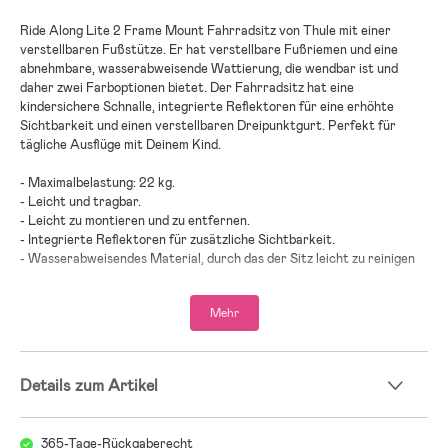
Ride Along Lite 2 Frame Mount Fahrradsitz von Thule mit einer
verstellbaren Fußstütze. Er hat verstellbare Fußriemen und eine
abnehmbare, wasserabweisende Wattierung, die wendbar ist und
daher zwei Farboptionen bietet. Der Fahrradsitz hat eine
kindersichere Schnalle, integrierte Reflektoren für eine erhöhte
Sichtbarkeit und einen verstellbaren Dreipunktgurt. Perfekt für
tägliche Ausflüge mit Deinem Kind.
- Maximalbelastung: 22 kg.
- Leicht und tragbar.
- Leicht zu montieren und zu entfernen.
- Integrierte Reflektoren für zusätzliche Sichtbarkeit.
- Wasserabweisendes Material, durch das der Sitz leicht zu reinigen
und sauber zu halten ist.
- Montiere den Fahrradsitz am Fahrradrahmen.
Mehr
- Altersempfehlung: ab 9 Monaten.
- Entwickelt und getestet für Kinder von 9 Monaten bis 6 Jahren, bis
zu 22 kg.
Details zum Artikel
365-Tage-Rückgaberecht