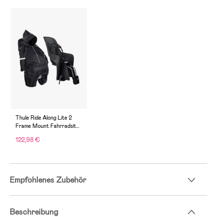
Thule Ride Along Lite 2
Frame Mount Fahrradsitz
inkl. Regenschutz, Dark
122,98 €
Gray
Empfohlenes Zubehör
Beschreibung