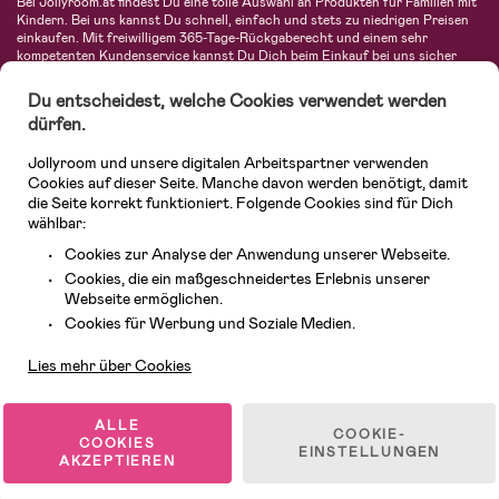
Bei Jollyroom.at findest Du eine tolle Auswahl an Produkten für Familien mit
Kindern. Bei uns kannst Du schnell, einfach und stets zu niedrigen Preisen
einkaufen. Mit freiwilligem 365-Tage-Rückgaberecht und einem sehr
kompetenten Kundenservice kannst Du Dich beim Einkauf bei uns sicher
fühlen. In unserem Sortiment findest Du unter anderem Kinderwagen,
Autositze, Kinder- und Babymode, Produkte für Mütter und eine Menge
Du entscheidest, welche Cookies verwendet werden
fantastischer Einrichtungsgegenstände, Spielsachen, Babyprodukte und
dürfen.
vieles mehr. Wir haben Produkte von bekannten Herstellern wie Britax, Maxi-
Cosi, Hauck, Baby Jogger, Ergobaby, Didriksons, KidKraft, Ergobaby, Philips
Jollyroom und unsere digitalen Arbeitspartner verwenden
Avent, Jack Wolfskin, Cybex, LEGO und vielen mehr. Schau Dich um in
unserem vielfältigen Onlineshop für Kinder & Babys. Willkommen!
Cookies auf dieser Seite. Manche davon werden benötigt, damit
die Seite korrekt funktioniert. Folgende Cookies sind für Dich
wählbar:
Cookies zur Analyse der Anwendung unserer Webseite.
Cookies, die ein maßgeschneidertes Erlebnis unserer
Webseite ermöglichen.
Kundendienst
Cookies für Werbung und Soziale Medien.
Lies mehr über Cookies
© 2026 Jollyroom GmbH. Alle Rechte vorbehalten.
ALLE
COOKIE-
COOKIES
EINSTELLUNGEN
AKZEPTIEREN