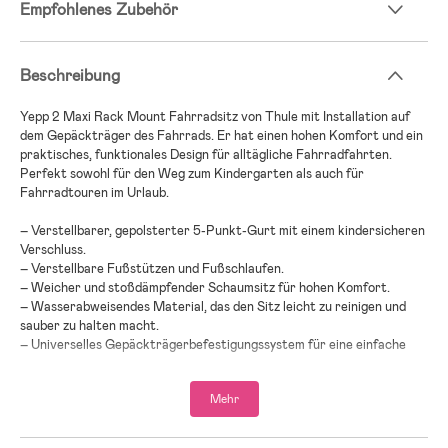
Empfohlenes Zubehör
Beschreibung
Yepp 2 Maxi Rack Mount Fahrradsitz von Thule mit Installation auf
dem Gepäckträger des Fahrrads. Er hat einen hohen Komfort und ein
praktisches, funktionales Design für alltägliche Fahrradfahrten.
Perfekt sowohl für den Weg zum Kindergarten als auch für
Fahrradtouren im Urlaub.
– Verstellbarer, gepolsterter 5-Punkt-Gurt mit einem kindersicheren
Verschluss.
– Verstellbare Fußstützen und Fußschlaufen.
– Weicher und stoßdämpfender Schaumsitz für hohen Komfort.
– Wasserabweisendes Material, das den Sitz leicht zu reinigen und
sauber zu halten macht.
– Universelles Gepäckträgerbefestigungssystem für eine einfache
und schnelle Montage an Deinem Fahrrad.
– Reflektoren und Halter für zusätzliche Beleuchtung.
Mehr
– Altersempfehlung: Ab 9 Monaten bis 6 Jahre.
– Maximalbelastung: 22 kg.