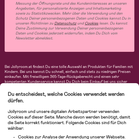
Messung der Öffnungsrate und des Kundeninteresses an unseren
Angeboten, für personalisierte Anzeigen und Inhaltsmarketing
sowie zu Statistikzwecken. Mehr über die Verwendung und den
Schutz Deiner personenbezogenen Daten und Cookies kannst Du in
unseren Richtlinien zu
Datenschutz
und
Cookies
lesen. Du kannst
Deine Zustimmung zur Verwendung Deiner personenbezogenen
Daten und Cookies jederzeit widerrufen, indem Du Dich vom
Newsletter abmeldest.
Bei Jollyroom.at findest Du eine tolle Auswahl an Produkten für Familien mit
Kindern. Bei uns kannst Du schnell, einfach und stets zu niedrigen Preisen
einkaufen. Mit freiwilligem 365-Tage-Rückgaberecht und einem sehr
kompetenten Kundenservice kannst Du Dich beim Einkauf bei uns sicher
fühlen. In unserem Sortiment findest Du unter anderem Kinderwagen,
Autositze, Kinder- und Babymode, Produkte für Mütter und eine Menge
Du entscheidest, welche Cookies verwendet werden
fantastischer Einrichtungsgegenstände, Spielsachen, Babyprodukte und
dürfen.
vieles mehr. Wir haben Produkte von bekannten Herstellern wie Britax, Maxi-
Cosi, Hauck, Baby Jogger, Ergobaby, Didriksons, KidKraft, Ergobaby, Philips
Jollyroom und unsere digitalen Arbeitspartner verwenden
Avent, Jack Wolfskin, Cybex, LEGO und vielen mehr. Schau Dich um in
unserem vielfältigen Onlineshop für Kinder & Babys. Willkommen!
Cookies auf dieser Seite. Manche davon werden benötigt, damit
die Seite korrekt funktioniert. Folgende Cookies sind für Dich
wählbar:
Cookies zur Analyse der Anwendung unserer Webseite.