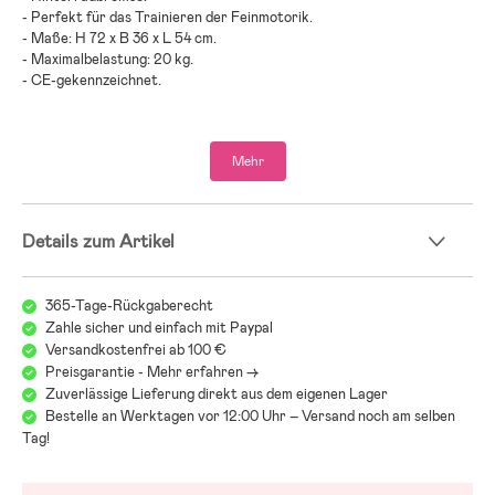
- Perfekt für das Trainieren der Feinmotorik.
- Maße: H 72 x B 36 x L 54 cm.
- Maximalbelastung: 20 kg.
- CE-gekennzeichnet.
- Altersempfehlung: ab 2 Jahren.
Mehr
- PP-Kunststoff, Aluminium, PVC-Kunststoff, Polyurethan.
Details zum Artikel
365-Tage-Rückgaberecht
Zahle sicher und einfach mit Paypal
Versandkostenfrei ab 100 €
Preisgarantie - Mehr erfahren ->
Zuverlässige Lieferung direkt aus dem eigenen Lager
Bestelle an Werktagen vor 12:00 Uhr – Versand noch am selben
Tag!