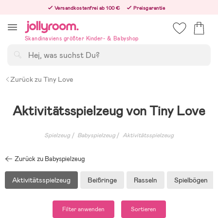
Hoppa
Versandkostenfrei ab 100 €
Preisgarantie
till
Freiwilliges 365-Tage-Rückgaberecht
innehållet
Bestelle heute, dann versenden wir direkt nach dem Feiertag
Skandinaviens größter Kinder- & Babyshop
Suchen
Zurück zu Tiny Love
Aktivitätsspielzeug von Tiny Love
Spielzeug
Babyspielzeug
Aktivitätsspielzeug
Zurück zu Babyspielzeug
Aktivitätsspielzeug
Beißringe
Rasseln
Spielbögen
Filter anwenden
Sortieren