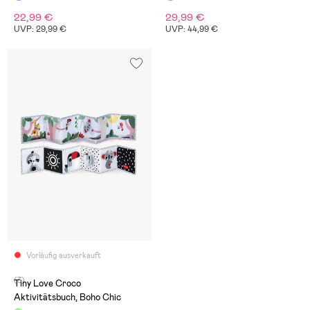
22,99 €
29,99 €
UVP: 29,99 €
UVP: 44,99 €
Vorläufig ausverkauft
(3)
Tiny Love Croco
Aktivitätsbuch, Boho Chic