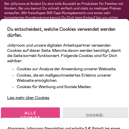
Bei Jollyroom.at findest Du eine tolle Auswahl an Produkten für Familien mit
Kindern. Bei uns kannst Du schnell, einfach und stets zu niedrigen Preisen
einkaufen. Mit freiwilligem 365-Tage-Rückgaberecht und einem sehr
kompetenten Kundenservice kannst Du Dich beim Einkauf bei uns sicher
fühlen. In unserem Sortiment findest Du unter anderem Kinderwagen,
Autositze, Kinder- und Babymode, Produkte für Mütter und eine Menge
Du entscheidest, welche Cookies verwendet werden
fantastischer Einrichtungsgegenstände, Spielsachen, Babyprodukte und
dürfen.
vieles mehr. Wir haben Produkte von bekannten Herstellern wie Britax, Maxi-
Cosi, Hauck, Baby Jogger, Ergobaby, Didriksons, KidKraft, Ergobaby, Philips
Jollyroom und unsere digitalen Arbeitspartner verwenden
Avent, Jack Wolfskin, Cybex, LEGO und vielen mehr. Schau Dich um in
unserem vielfältigen Onlineshop für Kinder & Babys. Willkommen!
Cookies auf dieser Seite. Manche davon werden benötigt, damit
die Seite korrekt funktioniert. Folgende Cookies sind für Dich
wählbar:
Cookies zur Analyse der Anwendung unserer Webseite.
Cookies, die ein maßgeschneidertes Erlebnis unserer
Webseite ermöglichen.
Kundendienst
Cookies für Werbung und Soziale Medien.
Lies mehr über Cookies
© 2026 Jollyroom GmbH. Alle Rechte vorbehalten.
ALLE
COOKIE-
COOKIES
EINSTELLUNGEN
AKZEPTIEREN
Abonniere Jollyrooms Newsletter und erhalte 5 € Rabatt bei einem