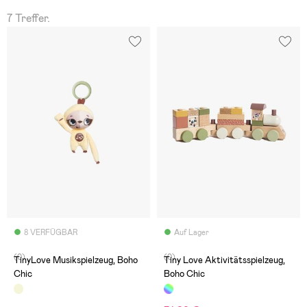
7 Treffer.
8 VERFÜGBAR
Auf Lager
(0)
(0)
TinyLove Musikspielzeug, Boho
Tiny Love Aktivitätsspielzeug,
Chic
Boho Chic