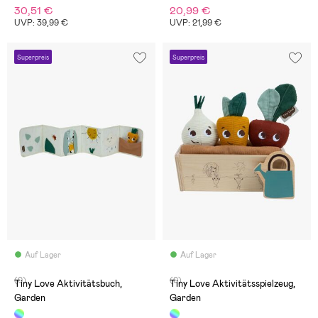
30,51 €
20,99 €
UVP: 39,99 €
UVP: 21,99 €
Superpreis
Superpreis
Auf Lager
Auf Lager
(0)
(0)
Tiny Love Aktivitätsbuch,
Tiny Love Aktivitätsspielzeug,
Garden
Garden