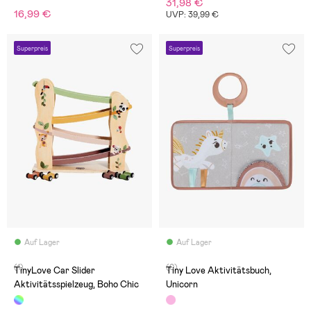
31,98 €
16,99 €
UVP: 39,99 €
Superpreis
Superpreis
Auf Lager
Auf Lager
(1)
(0)
TinyLove Car Slider
Tiny Love Aktivitätsbuch,
Aktivitätsspielzeug, Boho Chic
Unicorn