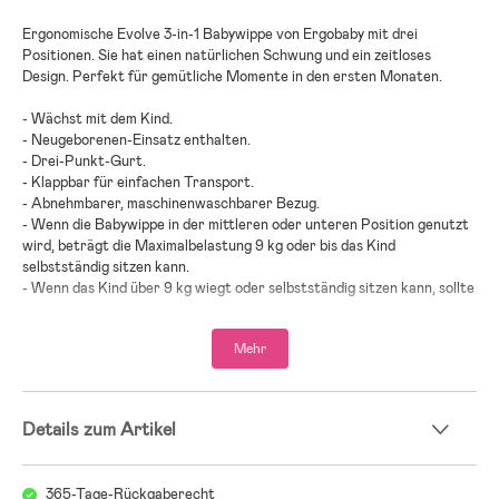
Ergonomische Evolve 3-in-1 Babywippe von Ergobaby mit drei
Positionen. Sie hat einen natürlichen Schwung und ein zeitloses
Design. Perfekt für gemütliche Momente in den ersten Monaten.
- Wächst mit dem Kind.
- Neugeborenen-Einsatz enthalten.
- Drei-Punkt-Gurt.
- Klappbar für einfachen Transport.
- Abnehmbarer, maschinenwaschbarer Bezug.
- Wenn die Babywippe in der mittleren oder unteren Position genutzt
wird, beträgt die Maximalbelastung 9 kg oder bis das Kind
selbstständig sitzen kann.
- Wenn das Kind über 9 kg wiegt oder selbstständig sitzen kann, sollte
die Wippe in der höchsten Position genutzt werden. Hier beträgt die
Maximalbelastung 13 kg.
Mehr
- Altersempfehlung: ab Geburt.
- Platz 3 in der Kategorie Testsieger Babywippen 2024 beim
schwedischen Verbraucherportal bäst-i-test.se.
Details zum Artikel
365-Tage-Rückgaberecht