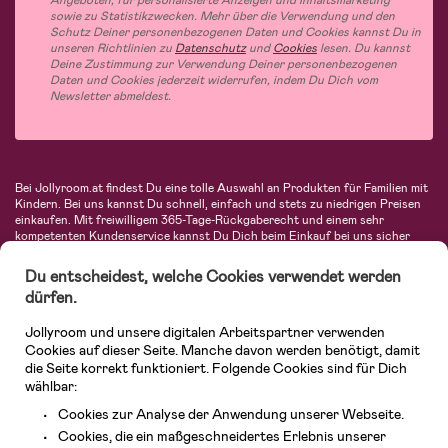
Angeboten, für personalisierte Anzeigen und Inhaltsmarketing
sowie zu Statistikzwecken. Mehr über die Verwendung und den
Schutz Deiner personenbezogenen Daten und Cookies kannst Du in
unseren Richtlinien zu
Datenschutz
und
Cookies
lesen. Du kannst
Deine Zustimmung zur Verwendung Deiner personenbezogenen
Daten und Cookies jederzeit widerrufen, indem Du Dich vom
Newsletter abmeldest.
Bei Jollyroom.at findest Du eine tolle Auswahl an Produkten für Familien mit
Kindern. Bei uns kannst Du schnell, einfach und stets zu niedrigen Preisen
einkaufen. Mit freiwilligem 365-Tage-Rückgaberecht und einem sehr
kompetenten Kundenservice kannst Du Dich beim Einkauf bei uns sicher
fühlen. In unserem Sortiment findest Du unter anderem Kinderwagen,
Autositze, Kinder- und Babymode, Produkte für Mütter und eine Menge
Du entscheidest, welche Cookies verwendet werden
fantastischer Einrichtungsgegenstände, Spielsachen, Babyprodukte und
dürfen.
vieles mehr. Wir haben Produkte von bekannten Herstellern wie Britax, Maxi-
Cosi, Hauck, Baby Jogger, Ergobaby, Didriksons, KidKraft, Ergobaby, Philips
Jollyroom und unsere digitalen Arbeitspartner verwenden
Avent, Jack Wolfskin, Cybex, LEGO und vielen mehr. Schau Dich um in
unserem vielfältigen Onlineshop für Kinder & Babys. Willkommen!
Cookies auf dieser Seite. Manche davon werden benötigt, damit
die Seite korrekt funktioniert. Folgende Cookies sind für Dich
wählbar:
Cookies zur Analyse der Anwendung unserer Webseite.
Cookies, die ein maßgeschneidertes Erlebnis unserer