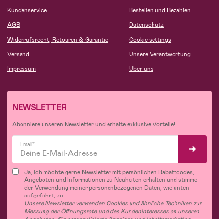
Kundenservice
Bestellen und Bezahlen
AGB
Datenschutz
Widerrufsrecht, Retouren & Garantie
Cookie settings
Versand
Unsere Verantwortung
Impressum
Über uns
NEWSLETTER
Abonniere unseren Newsletter und erhalte exklusive Vorteile!
Email*
Ja, ich möchte gerne Newsletter mit persönlichen Rabattcodes,
Angeboten und Informationen zu Neuheiten erhalten und stimme
der Verwendung meiner personenbezogenen Daten, wie unten
aufgeführt, zu.
Unsere Newsletter verwenden Cookies und ähnliche Techniken zur
Messung der Öffnungsrate und des Kundeninteresses an unseren