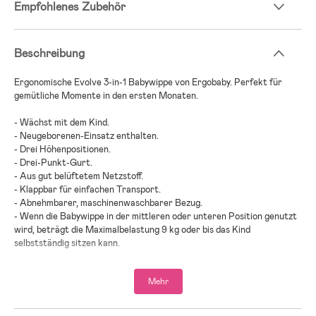
Empfohlenes Zubehör
Beschreibung
Ergonomische Evolve 3-in-1 Babywippe von Ergobaby. Perfekt für
gemütliche Momente in den ersten Monaten.
- Wächst mit dem Kind.
- Neugeborenen-Einsatz enthalten.
- Drei Höhenpositionen.
- Drei-Punkt-Gurt.
- Aus gut belüftetem Netzstoff.
- Klappbar für einfachen Transport.
- Abnehmbarer, maschinenwaschbarer Bezug.
- Wenn die Babywippe in der mittleren oder unteren Position genutzt
wird, beträgt die Maximalbelastung 9 kg oder bis das Kind
selbstständig sitzen kann.
- Wenn das Kind über 9 kg wiegt oder selbstständig sitzen kann, sollte
die Wippe in der höchsten Position genutzt werden. Hier beträgt die
Mehr
Maximalbelastung 13 kg.
- Altersempfehlung: ab Geburt.