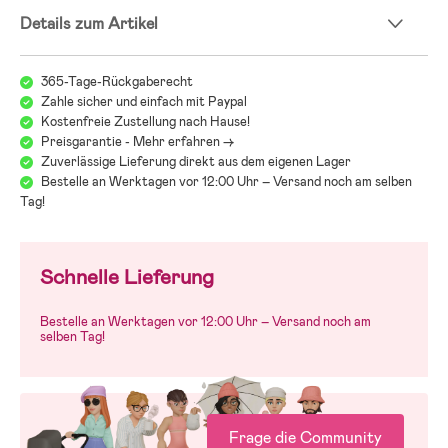
- Platz 3 in der Kategorie Testsieger Babywippen 2024 beim
Details zum Artikel
schwedischen Verbraucherportal bäst-i-test.se.
365-Tage-Rückgaberecht
Zahle sicher und einfach mit Paypal
Kostenfreie Zustellung nach Hause!
Preisgarantie - Mehr erfahren ->
Zuverlässige Lieferung direkt aus dem eigenen Lager
Bestelle an Werktagen vor 12:00 Uhr – Versand noch am selben
Tag!
Schnelle Lieferung
Bestelle an Werktagen vor 12:00 Uhr – Versand noch am
selben Tag!
Frage die Community