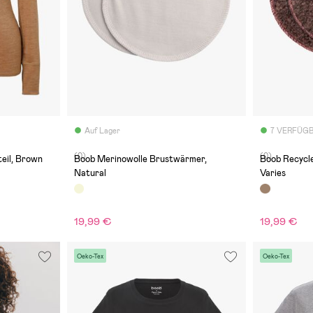
Auf Lager
7 VERFÜG
(0)
(0)
teil, Brown
Boob Merinowolle Brustwärmer,
Boob Recycl
Natural
Varies
19,99 €
19,99 €
Oeko-Tex
Oeko-Tex