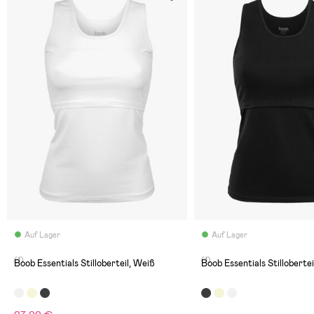
Auf Lager
Auf Lager
(1)
(1)
Boob Essentials Stilloberteil, Weiß
Boob Essentials Stilloberte