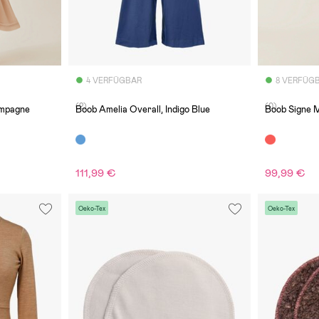
4 VERFÜGBAR
8 VERFÜG
(2)
(0)
ampagne
Boob Amelia Overall, Indigo Blue
Boob Signe M
111,99 €
99,99 €
Oeko-Tex
Oeko-Tex