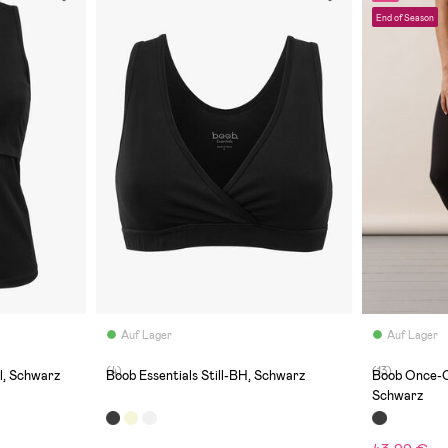
End of Season
Auf Lager
Auf Lager
(4)
(13)
il, Schwarz
Boob Essentials Still-BH, Schwarz
Boob Once-O
Schwarz