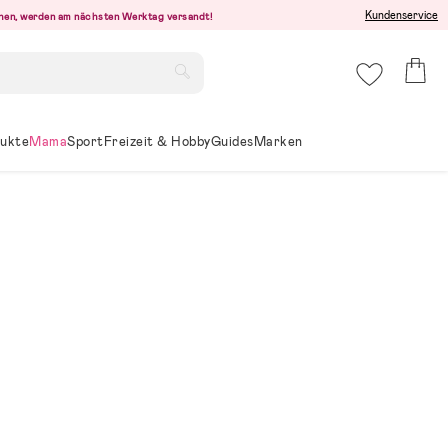
Kundenservice
ehen, werden am nächsten Werktag versandt!
ukte
Mama
Sport
Freizeit & Hobby
Guides
Marken