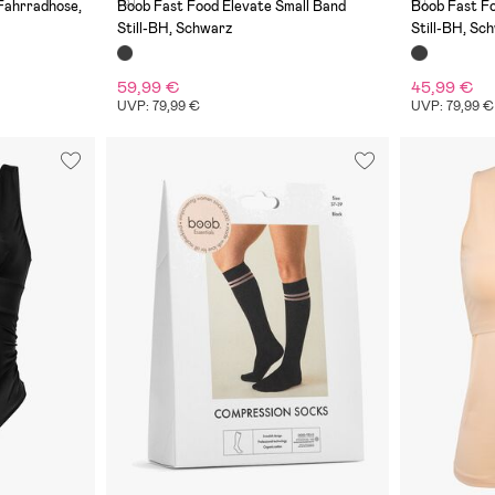
(6)
(1)
ahrradhose,
Boob Fast Food Elevate Small Band
Boob Fast Fo
Still-BH, Schwarz
Still-BH, Sc
59,99 €
45,99 €
UVP: 79,99 €
UVP: 79,99 €