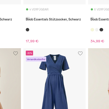
4 VERFÜGBAR
6 VERFÜG
(0)
(1)
 Schwarz
Boob Essentials Stützsocken, Schwarz
Boob Essentia
17,99 €
34,99 €
-30%
Versandkostenfrei