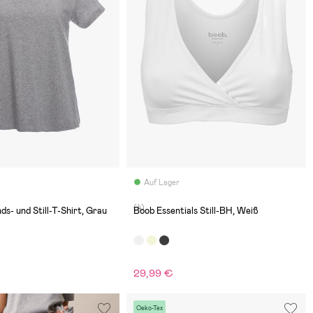
Auf Lager
(4)
s- und Still-T-Shirt, Grau
Boob Essentials Still-BH, Weiß
29,99 €
€
Oeko-Tex