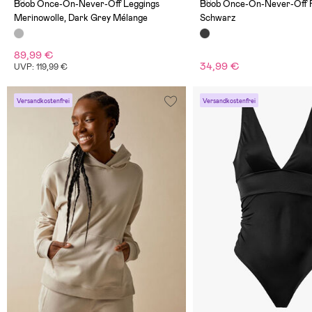
(2)
(6)
Boob Once-On-Never-Off Leggings
Boob Once-On-Never-Off F
Merinowolle, Dark Grey Mélange
Schwarz
89,99 €
34,99 €
UVP: 119,99 €
Versandkostenfrei
Versandkostenfrei