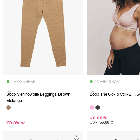
7 VERFÜGBAR
3 VERFÜGBAR
(0)
(2)
Boob Merinowolle Leggings, Brown
Boob The Go-To Still-BH, S
Melange
39,99 €
119,99 €
UVP: 53,99 €