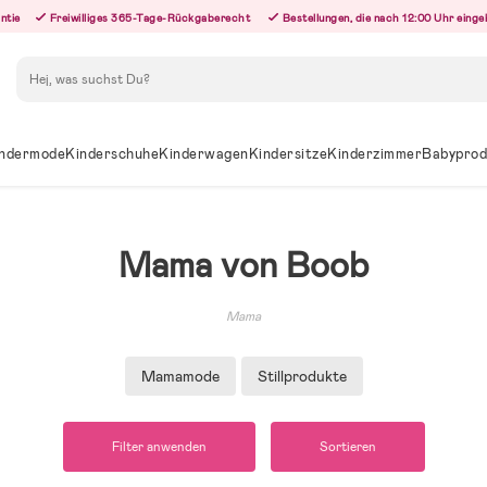
ntie
Freiwilliges 365-Tage-Rückgaberecht
Bestellungen, die nach 12:00 Uhr eing
Suchen
ndermode
Kinderschuhe
Kinderwagen
Kindersitze
Kinderzimmer
Babyprod
Mama von Boob
Mama
Mamamode
Stillprodukte
Filter anwenden
Sortieren