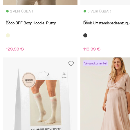
2 VERFÜGBAR
6 VERFÜGBAR
(1)
(0)
Boob BFF Boxy Hoodie, Putty
Boob Umstandsbadeanzug,
129,99 €
119,99 €
Versandkostenfrei