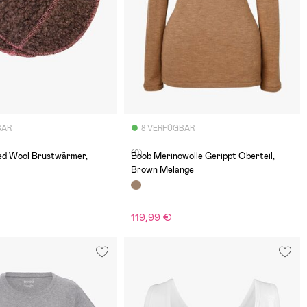
BAR
8 VERFÜGBAR
(0)
ed Wool Brustwärmer,
Boob Merinowolle Gerippt Oberteil,
Brown Melange
119,99 €