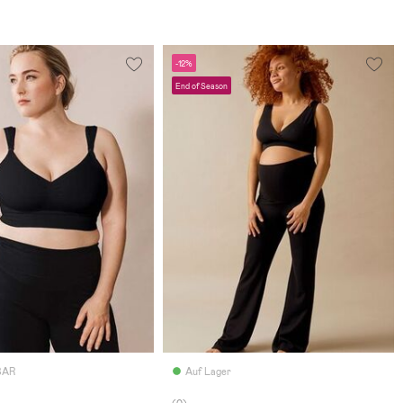
-12%
End of Season
BAR
Auf Lager