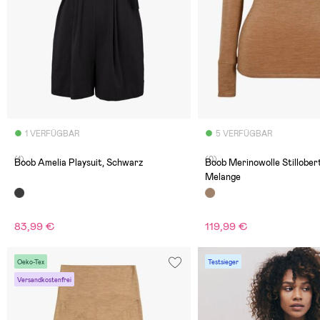
1 VERFÜGBAR
5 VERFÜGBAR
(1)
(0)
Boob Amelia Playsuit, Schwarz
Boob Merinowolle Stillober
Melange
83,99 €
119,99 €
Oeko-Tex
Testsieger
Versandkostenfrei