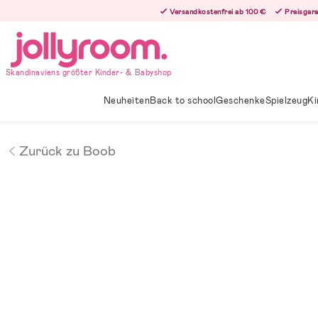
Hoppa
Versandkostenfrei ab 100 €
Preisgara
till
innehållet
Skandinaviens größter Kinder- & Babyshop
Neuheiten
Back to school
Geschenke
Spielzeug
Ki
Zurück zu Boob