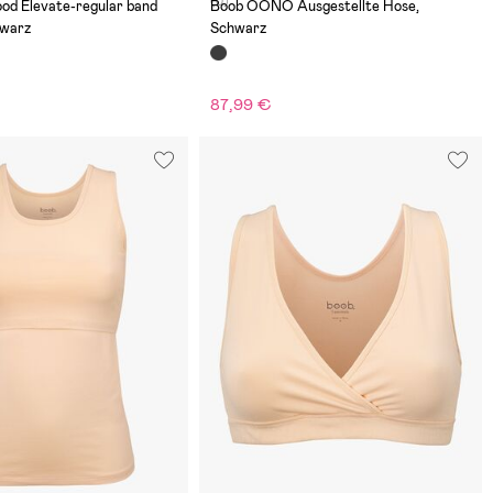
(0)
od Elevate-regular band
Boob OONO Ausgestellte Hose,
hwarz
Schwarz
87,99 €