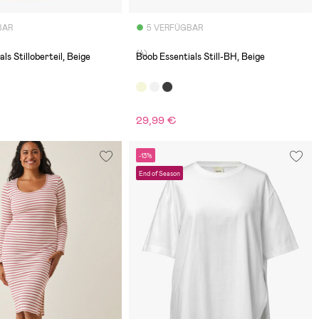
BAR
5 VERFÜGBAR
(4)
ls Stilloberteil, Beige
Boob Essentials Still-BH, Beige
29,99 €
-13%
End of Season