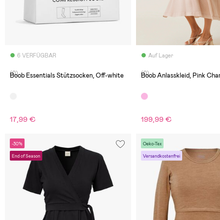
6 VERFÜGBAR
Auf Lager
(0)
(0)
Boob Essentials Stützsocken, Off-white
Boob Anlasskleid, Pink Ch
17,99 €
199,99 €
-30%
Oeko-Tex
End of Season
Versandkostenfrei