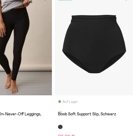
Auf Lager
(1)
n-Never-Off Leggings,
Boob Soft Support Slip, Schwarz