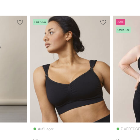
Oeko-Tex
-13%
Oeko-Tex
Auf Lager
7 VERFÜG