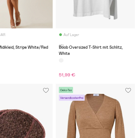
BAR
Auf Lager
(0)
idikleid, Stripe White/Red
Boob Oversized T-Shirt mit Schlitz,
White
51,99 €
Oeko-Tex
Versandkostenfrei