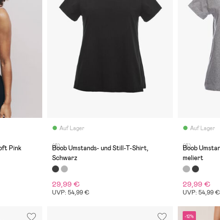
Auf Lager
Auf Lager
(6)
(6)
oft Pink
Boob Umstands- und Still-T-Shirt,
Boob Umstand
Schwarz
meliert
29,99 €
29,99 €
UVP: 54,99 €
UVP: 54,99 
-12%