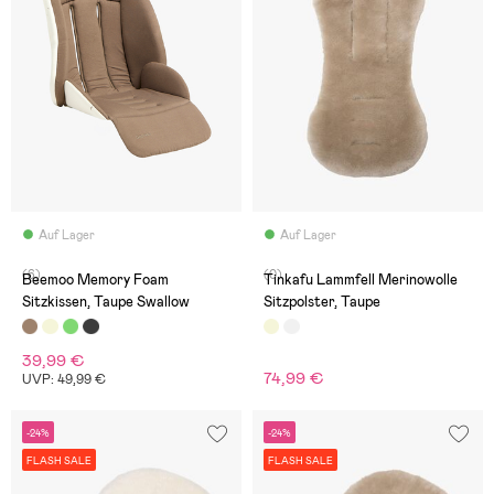
Auf Lager
Auf Lager
(6)
(0)
Beemoo Memory Foam
Tinkafu Lammfell Merinowolle
Sitzkissen, Taupe Swallow
Sitzpolster, Taupe
39,99 €
74,99 €
UVP: 49,99 €
-24%
-24%
FLASH SALE
FLASH SALE