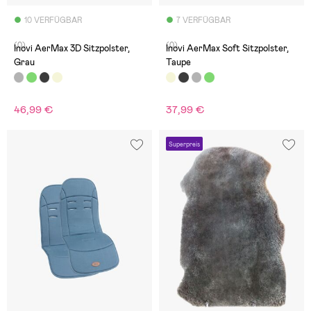
10 VERFÜGBAR
7 VERFÜGBAR
(0)
(0)
Inovi AerMax 3D Sitzpolster,
Inovi AerMax Soft Sitzpolster,
Grau
Taupe
46,99 €
37,99 €
Superpreis