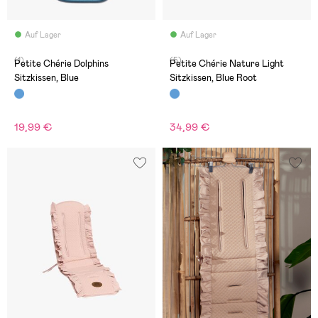
Auf Lager
Auf Lager
(1)
(5)
Petite Chérie Dolphins
Petite Chérie Nature Light
Sitzkissen, Blue
Sitzkissen, Blue Root
19,99 €
34,99 €