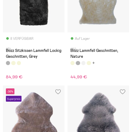
8 VERFÜGBAR
Auf Lager
(0)
(14)
Bozz Sitzkissen Lammfell Lockig
Bozz Lammfell Geschnitten,
Geschnitten, Grey
Nature
84,99 €
44,99 €
-36%
Superpreis