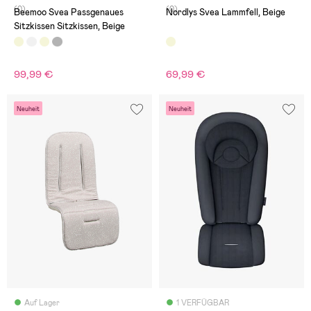
(0)
(0)
Beemoo Svea Passgenaues
Nordlys Svea Lammfell, Beige
Sitzkissen Sitzkissen, Beige
99,99 €
69,99 €
Neuheit
Neuheit
Auf Lager
1 VERFÜGBAR