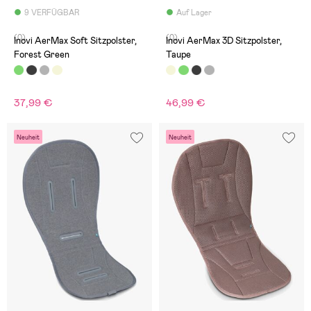
9 VERFÜGBAR
Auf Lager
(0)
(0)
Inovi AerMax Soft Sitzpolster,
Inovi AerMax 3D Sitzpolster,
Forest Green
Taupe
37,99 €
46,99 €
Neuheit
Neuheit