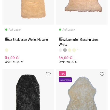
Auf Lager
Auf Lager
(5)
(14)
Bozz Sitzkissen Wolle, Nature
Bozz Lammfell Geschnitten,
White
34,99 €
44,99 €
UVP: 52,99 €
UVP: 69,99 €
-36%
Superpreis