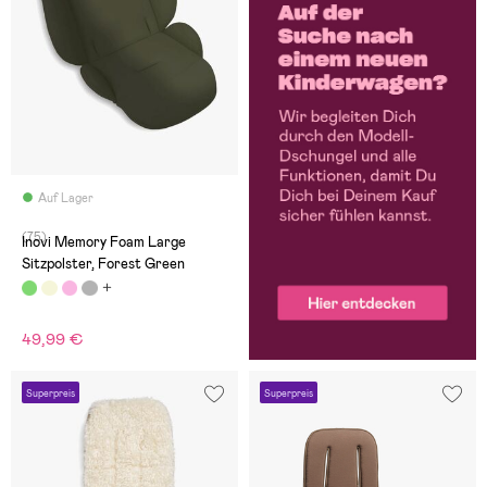
Auf Lager
(75)
Inovi Memory Foam Large
Sitzpolster, Forest Green
49,99 €
Superpreis
Superpreis