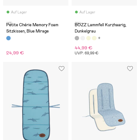
Auf Lager
Auf Lager
(13)
(14)
Petite Chérie Memory Foam
BOZZ Lammfell Kurzhaarig,
Sitzkissen, Blue Mirage
Dunkelgrau
44,99 €
24,99 €
UVP: 69,99 €