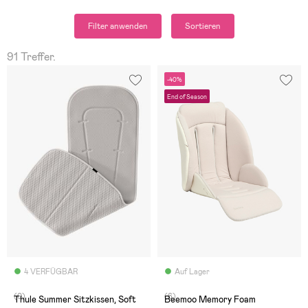
Filter anwenden
Sortieren
91 Treffer.
-40%
End of Season
4 VERFÜGBAR
Auf Lager
(0)
(6)
Thule Summer Sitzkissen, Soft
Beemoo Memory Foam