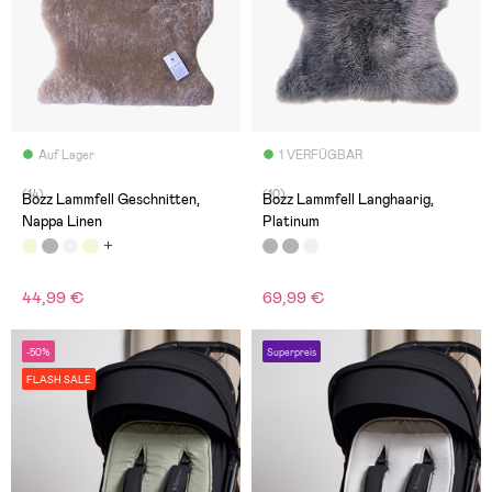
Auf Lager
1 VERFÜGBAR
(14)
(10)
Bozz Lammfell Geschnitten,
Bozz Lammfell Langhaarig,
Nappa Linen
Platinum
44,99 €
69,99 €
-50%
Superpreis
FLASH SALE