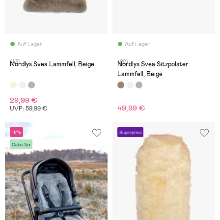
Auf Lager
Auf Lager
(43)
(22)
Nordlys Svea Lammfell, Beige
Nordlys Svea Sitzpolster
Lammfell, Beige
29,99 €
49,99 €
UVP: 59,99 €
-17%
Superpreis
Oeko-Tex