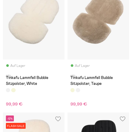
Auf Lager
Auf Lager
(0)
(0)
Tinkafu Lammfell Bubble
Tinkafu Lammfell Bubble
Sitzpolster, White
Sitzpolster, Taupe
99,99 €
99,99 €
-12%
FLASH SALE