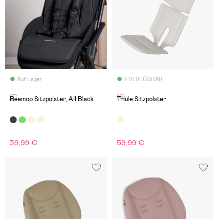
Auf Lager
2 VERFÜGBAR
(7)
(0)
Beemoo Sitzpolster, All Black
Thule Sitzpolster
39,99 €
59,99 €