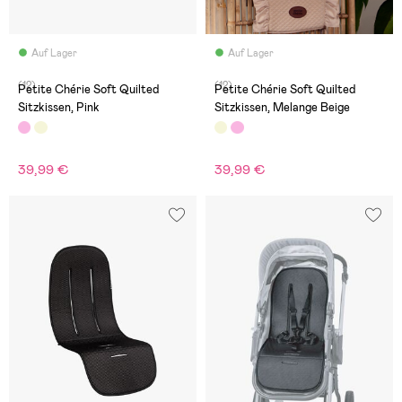
Auf Lager
Auf Lager
(12)
(12)
Petite Chérie Soft Quilted
Petite Chérie Soft Quilted
Sitzkissen, Pink
Sitzkissen, Melange Beige
39,99 €
39,99 €