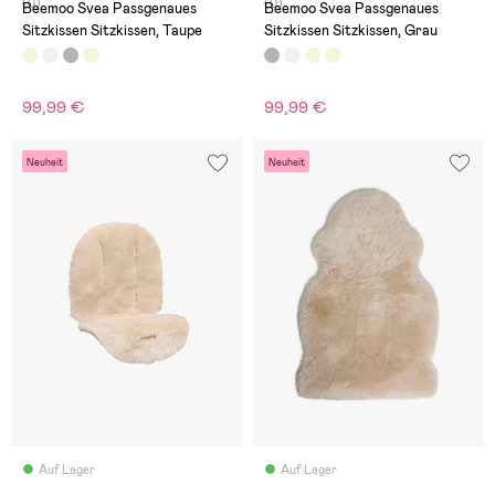
(0)
(0)
Beemoo Svea Passgenaues
Beemoo Svea Passgenaues
Sitzkissen Sitzkissen, Taupe
Sitzkissen Sitzkissen, Grau
99,99 €
99,99 €
Neuheit
Neuheit
Auf Lager
Auf Lager