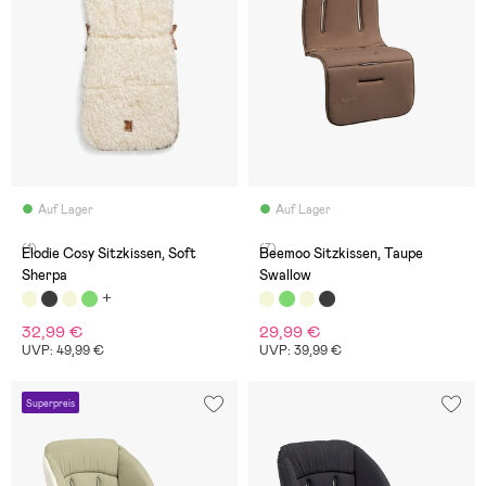
Auf Lager
Auf Lager
(1)
(7)
Elodie Cosy Sitzkissen, Soft
Beemoo Sitzkissen, Taupe
Sherpa
Swallow
32,99 €
29,99 €
UVP: 49,99 €
UVP: 39,99 €
Superpreis