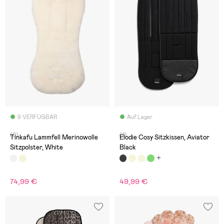
9 VERFÜGBAR
Auf Lager
(0)
(1)
Tinkafu Lammfell Merinowolle
Elodie Cosy Sitzkissen, Aviator
Sitzpolster, White
Black
74,99 €
49,99 €