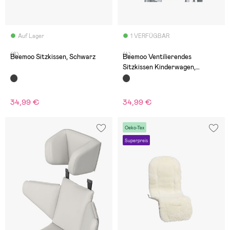
Auf Lager
1 VERFÜGBAR
(6)
(4)
Beemoo Sitzkissen, Schwarz
Beemoo Ventilierendes
Sitzkissen Kinderwagen,
Schwarz
34,99 €
34,99 €
Oeko-Tex
Superpreis