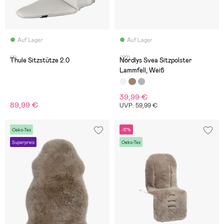
Auf Lager
Auf Lager
(1)
(22)
Thule Sitzstütze 2.0
Nordlys Svea Sitzpolster
Lammfell, Weiß
39,99 €
89,99 €
UVP: 59,99 €
Oeko-Tex
-17%
Superpreis
Oeko-Tex