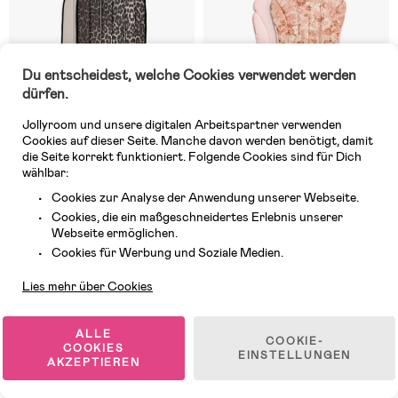
Du entscheidest, welche Cookies verwendet werden
dürfen.
Jollyroom und unsere digitalen Arbeitspartner verwenden
Cookies auf dieser Seite. Manche davon werden benötigt, damit
die Seite korrekt funktioniert. Folgende Cookies sind für Dich
wählbar:
Cookies zur Analyse der Anwendung unserer Webseite.
Cookies, die ein maßgeschneidertes Erlebnis unserer
9 VERFÜGBAR
7 VERFÜGBAR
Webseite ermöglichen.
Kundendienst
(1)
(0)
Cookies für Werbung und Soziale Medien.
Elodie Cosy Sitzkissen, Le
Elodie Cosy Sitzkissen, River
Leopard
Rose
Lies mehr über Cookies
49,99 €
49,99 €
ALLE
COOKIE-
COOKIES
EINSTELLUNGEN
AKZEPTIEREN
-30%