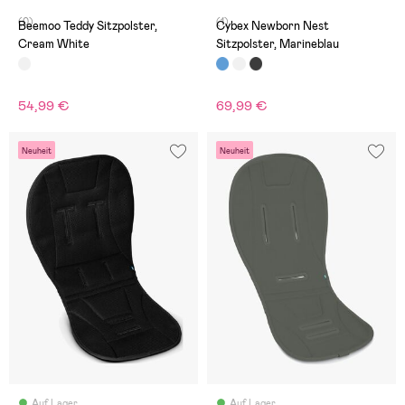
(0)
(1)
Beemoo Teddy Sitzpolster,
Cybex Newborn Nest
Cream White
Sitzpolster, Marineblau
54,99 €
69,99 €
Neuheit
Neuheit
Auf Lager
Auf Lager