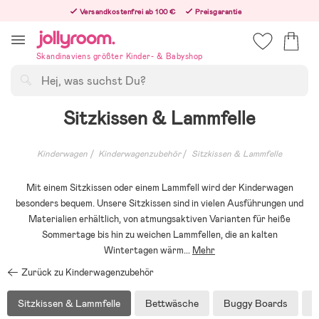
Hoppa
Versandkostenfrei ab 100 €
Preisgarantie
till
Freiwilliges 365-Tage-Rückgaberecht
innehållet
Bestelle jetzt – wir versenden noch am selben Werktag!
Skandinaviens größter Kinder- & Babyshop
Suchen
Sitzkissen & Lammfelle
Kinderwagen
Kinderwagenzubehör
Sitzkissen & Lammfelle
Mit einem Sitzkissen oder einem Lammfell wird der Kinderwagen
besonders bequem. Unsere Sitzkissen sind in vielen Ausführungen und
Materialien erhältlich, von atmungsaktiven Varianten für heiße
Sommertage bis hin zu weichen Lammfellen, die an kalten
Wintertagen wärm
...
Mehr
Zurück zu Kinderwagenzubehör
Sitzkissen & Lammfelle
Bettwäsche
Buggy Boards
B