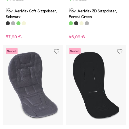
(0)
(0)
Inovi AerMax Soft Sitzpolster,
Inovi AerMax 3D Sitzpolster,
Schwarz
Forest Green
37,99 €
46,99 €
Neuheit
Neuheit