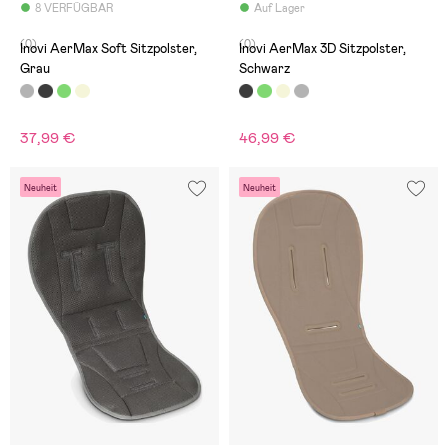
8 VERFÜGBAR
Auf Lager
(0)
(0)
Inovi AerMax Soft Sitzpolster,
Inovi AerMax 3D Sitzpolster,
Grau
Schwarz
37,99 €
46,99 €
Neuheit
Neuheit