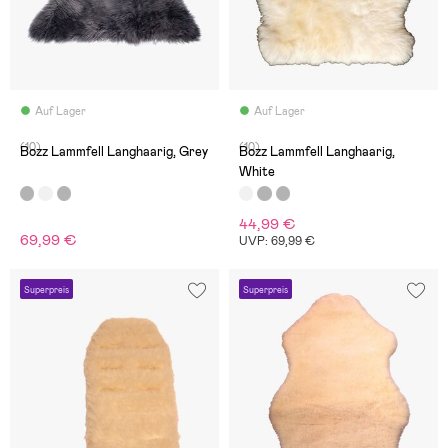
Auf Lager
Auf Lager
(10)
(10)
Bozz Lammfell Langhaarig, Grey
Bozz Lammfell Langhaarig,
White
44,99 €
69,99 €
UVP: 69,99 €
Superpreis
Superpreis