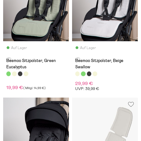
Auf Lager
Auf Lager
(7)
(7)
Beemoo Sitzpolster, Green
Beemoo Sitzpolster, Beige
Eucalyptus
Swallow
29,99 €
19,99 €
(
Mitgl.
14,99 €
)
UVP: 39,99 €