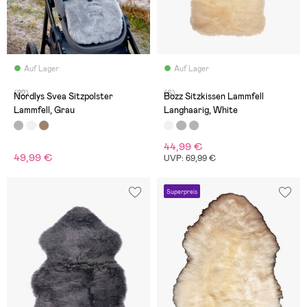
Auf Lager
Auf Lager
(22)
(6)
Nordlys Svea Sitzpolster
Bozz Sitzkissen Lammfell
Lammfell, Grau
Langhaarig, White
44,99 €
49,99 €
UVP: 69,99 €
Superpreis