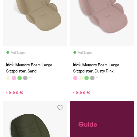
Auf Lager
Auf Lager
(75)
(75)
Inovi Memory Foam Large
Inovi Memory Foam Large
Sitzpolster, Sand
Sitzpolster, Dusty Pink
49,99 €
49,99 €