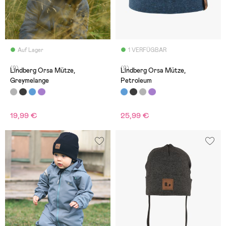
Auf Lager
1 VERFÜGBAR
(9)
(9)
Lindberg Orsa Mütze,
Lindberg Orsa Mütze,
Greymelange
Petroleum
19,99 €
25,99 €