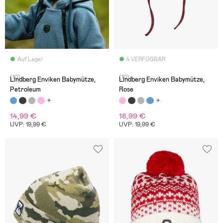
Auf Lager
4 VERFÜGBAR
(10)
(10)
Lindberg Enviken Babymütze,
Lindberg Enviken Babymütze,
Petroleum
Rose
14,99 €
18,99 €
UVP: 19,99 €
UVP: 19,99 €