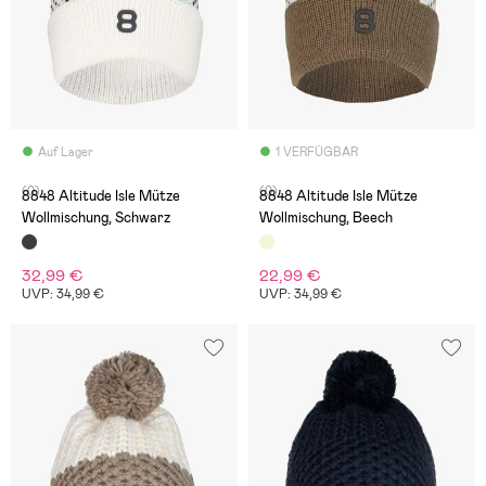
Auf Lager
1 VERFÜGBAR
(0)
(0)
8848 Altitude Isle Mütze
8848 Altitude Isle Mütze
Wollmischung, Schwarz
Wollmischung, Beech
32,99 €
22,99 €
UVP: 34,99 €
UVP: 34,99 €