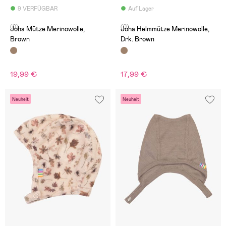
9 VERFÜGBAR
Auf Lager
(0)
(0)
Joha Mütze Merinowolle,
Joha Helmmütze Merinowolle,
Brown
Drk. Brown
19,99 €
17,99 €
Neuheit
Neuheit