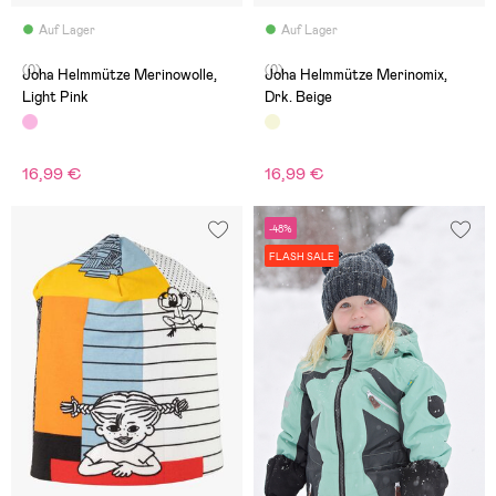
Auf Lager
Auf Lager
(0)
(0)
Joha Helmmütze Merinowolle,
Joha Helmmütze Merinomix,
Light Pink
Drk. Beige
16,99 €
16,99 €
-48%
FLASH SALE