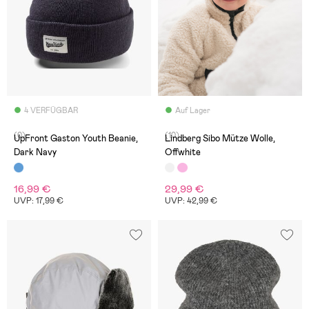
4 VERFÜGBAR
Auf Lager
(0)
(10)
UpFront Gaston Youth Beanie,
Lindberg Sibo Mütze Wolle,
Dark Navy
Offwhite
16,99 €
29,99 €
UVP: 17,99 €
UVP: 42,99 €