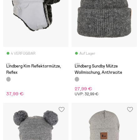
4 VERFÜGBAR
Auf Lager
(1)
(0)
Lindberg Kim Reflektormütze,
Lindberg Sundby Mütze
Reflex
Wollmischung, Anthracite
27,99 €
37,99 €
UVP: 32,99 €