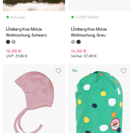
Auf Lager
4 VERFÜGBAR
(3)
(3)
Lindberg Kisa Mütze
Lindberg Kisa Mütze
Wollmischung, Schwarz
Wollmischung, Grau
19,99 €
14,99 €
UVP: 31,99 €
Vorher: 27,99 €
Öko