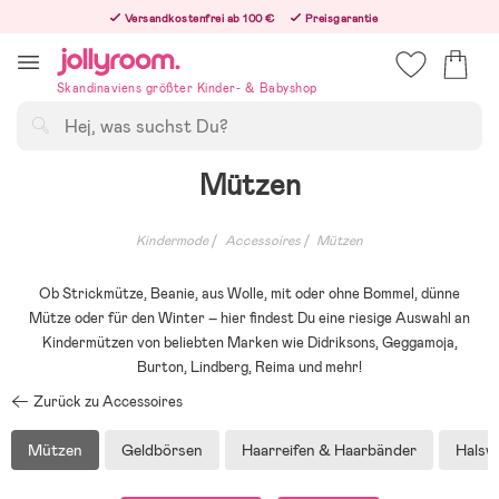
Hoppa
Versandkostenfrei ab 100 €
Preisgarantie
till
Freiwilliges 365-Tage-Rückgaberecht
innehållet
Bestelle jetzt – wir versenden noch am selben Werktag!
Skandinaviens größter Kinder- & Babyshop
Suchen
Mützen
Kindermode
Accessoires
Mützen
Ob Strickmütze, Beanie, aus Wolle, mit oder ohne Bommel, dünne
Mütze oder für den Winter – hier findest Du eine riesige Auswahl an
Kindermützen von beliebten Marken wie Didriksons, Geggamoja,
Burton, Lindberg, Reima und mehr!
Zurück zu Accessoires
Mützen
Geldbörsen
Haarreifen & Haarbänder
Halsw