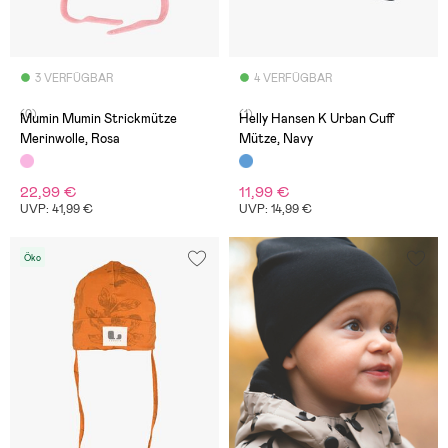
3 VERFÜGBAR
4 VERFÜGBAR
(0)
(1)
Mumin Mumin Strickmütze
Helly Hansen K Urban Cuff
Merinwolle, Rosa
Mütze, Navy
22,99 €
11,99 €
UVP: 41,99 €
UVP: 14,99 €
Öko