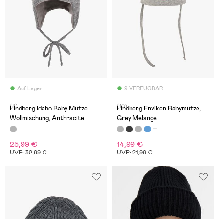
Auf Lager
9 VERFÜGBAR
(8)
(10)
Lindberg Idaho Baby Mütze
Lindberg Enviken Babymütze,
Wollmischung, Anthracite
Grey Melange
25,99 €
14,99 €
UVP: 32,99 €
UVP: 21,99 €