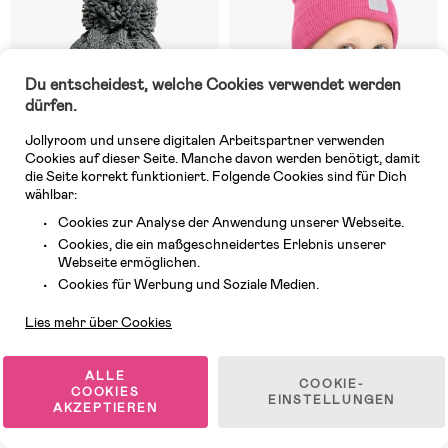
Du entscheidest, welche Cookies verwendet werden
dürfen.
Jollyroom und unsere digitalen Arbeitspartner verwenden
Cookies auf dieser Seite. Manche davon werden benötigt, damit
die Seite korrekt funktioniert. Folgende Cookies sind für Dich
wählbar:
Cookies zur Analyse der Anwendung unserer Webseite.
Auf Lager
Auf Lager
Cookies, die ein maßgeschneidertes Erlebnis unserer
(6)
(32)
Webseite ermöglichen.
Nordbjørn Fjällnäs Mütze, Grey
Nordbjørn Särna Mütze, Pink
Kundendienst
Cookies für Werbung und Soziale Medien.
Lies mehr über Cookies
13,99 €
10,99 €
UVP: 14,99 €
ALLE
COOKIE-
COOKIES
EINSTELLUNGEN
AKZEPTIEREN
1
/
7