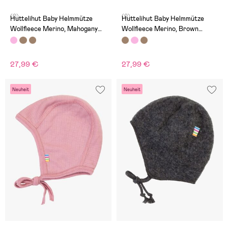
(0)
(0)
Huttelihut Baby Helmmütze
Huttelihut Baby Helmmütze
Wollfleece Merino, Mahogany
Wollfleece Merino, Brown
Rose
Melange
27,99 €
27,99 €
Neuheit
Neuheit