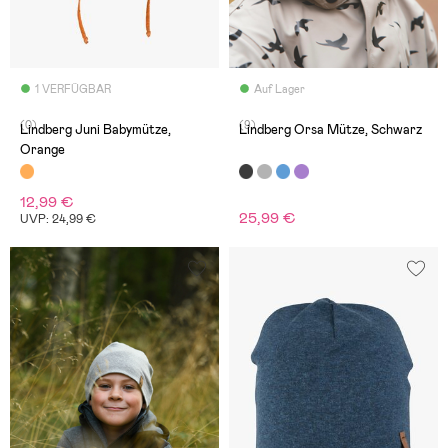
1 VERFÜGBAR
Auf Lager
(0)
(9)
Lindberg Juni Babymütze,
Lindberg Orsa Mütze, Schwarz
Orange
12,99 €
25,99 €
UVP: 24,99 €