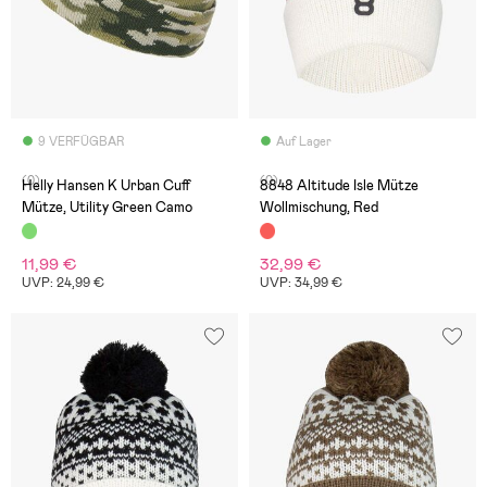
9 VERFÜGBAR
Auf Lager
(0)
(0)
Helly Hansen K Urban Cuff
8848 Altitude Isle Mütze
Mütze, Utility Green Camo
Wollmischung, Red
11,99 €
32,99 €
UVP: 24,99 €
UVP: 34,99 €