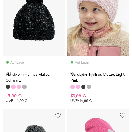
Auf Lager
Auf Lager
(6)
(6)
Nordbjørn Fjällnäs Mütze,
Nordbjørn Fjällnäs Mütze, Light
Schwarz
Pink
13,99 €
13,99 €
UVP: 14,99 €
UVP: 14,99 €