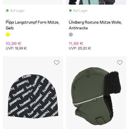
Auf Lager
Auf Lager
(0)
(1)
Pippi Langstrumpf Form Mütze,
Lindberg Roxtuna Mütze Wolle,
Gelb
Anthracite
10,99 €
11,99 €
UVP: 19,99 €
UVP: 25,20 €