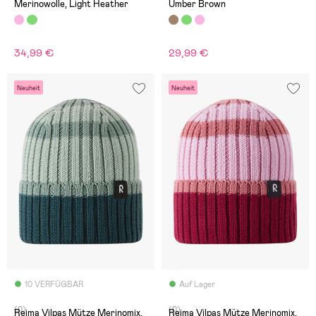
Merinowolle, Light Heather
Umber Brown
34,99 €
29,99 €
Neuheit
Neuheit
10 VERFÜGBAR
Auf Lager
(0)
(0)
Reima Vilpas Mütze Merinomix,
Reima Vilpas Mütze Merinomix,