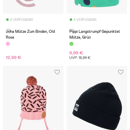
8 VERFÜGBAR
8 VERFÜGBAR
(0)
(0)
Joha Mütze Zum Binden, Old
Pippi Langstrumpf Gepunktet
Rose
Mütze, Grün
9,99 €
12,99 €
UVP: 18,99 €