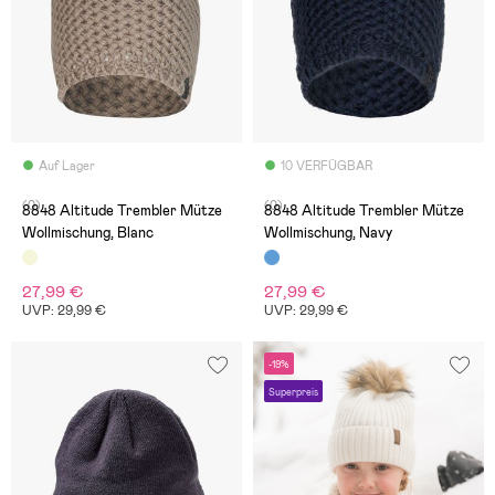
Auf Lager
10 VERFÜGBAR
(0)
(0)
8848 Altitude Trembler Mütze
8848 Altitude Trembler Mütze
Wollmischung, Blanc
Wollmischung, Navy
27,99 €
27,99 €
UVP: 29,99 €
UVP: 29,99 €
-19%
Superpreis