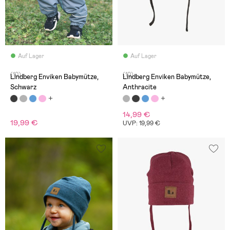
Auf Lager
Auf Lager
(10)
(10)
Lindberg Enviken Babymütze,
Lindberg Enviken Babymütze,
Schwarz
Anthracite
14,99 €
19,99 €
UVP: 19,99 €