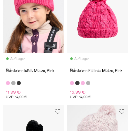
Auf Lager
Auf Lager
(6)
(6)
Nordbjørn Isfelt Mütze, Pink
Nordbjørn Fjällnäs Mütze, Pink
11,99 €
13,99 €
UVP: 14,99 €
UVP: 14,99 €