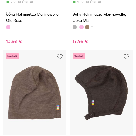
2 VERFÜGBAR
10 VERFÜGBAR
(0)
(1)
Joha Helmmütze Merinowolle,
Joha Helmmütze Merinowolle,
Old Rose
Coke Mel.
13,99 €
17,99 €
Neuheit
Neuheit