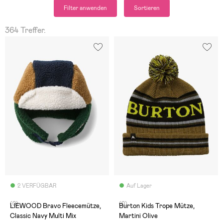
Filter anwenden
Sortieren
364 Treffer.
2 VERFÜGBAR
Auf Lager
(0)
(0)
LIEWOOD Bravo Fleecemütze,
Burton Kids Trope Mütze,
Classic Navy Multi Mix
Martini Olive