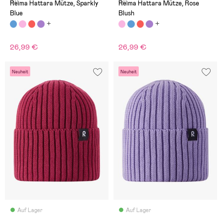
(0)
(0)
Reima Hattara Mütze, Sparkly
Reima Hattara Mütze, Rose
Blue
Blush
26,99 €
26,99 €
Neuheit
Neuheit
Auf Lager
Auf Lager