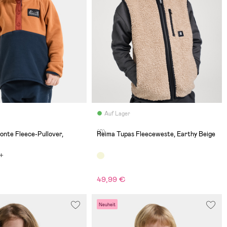
Auf Lager
(0)
onte Fleece-Pullover,
Reima Tupas Fleeceweste, Earthy Beige
49,99 €
Neuheit