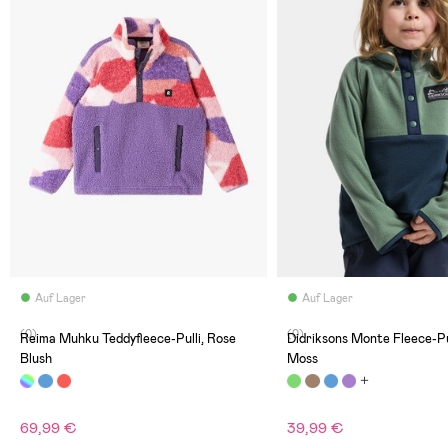
Auf Lager
Auf Lager
(0)
(0)
Reima Muhku Teddyfleece-Pulli, Rose
Didriksons Monte Fleece-Pu
Blush
Moss
69,99 €
39,99 €