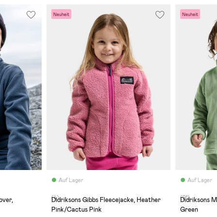
Neuheit
Neuheit
Auf Lager
Auf Lager
(4)
(21)
over,
Didriksons Gibbs Fleecejacke, Heather
Didriksons M
Pink/Cactus Pink
Green