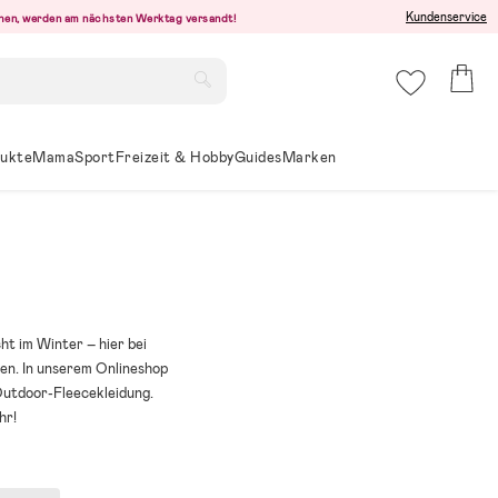
Kundenservice
ehen, werden am nächsten Werktag versandt!
ukte
Mama
Sport
Freizeit & Hobby
Guides
Marken
ht im Winter – hier bei
en. In unserem Onlineshop
 Outdoor-Fleecekleidung.
hr!