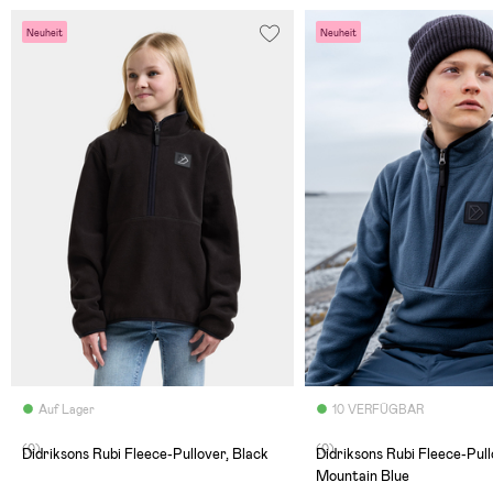
Neuheit
Neuheit
Auf Lager
10 VERFÜGBAR
(0)
(0)
Didriksons Rubi Fleece-Pullover, Black
Didriksons Rubi Fleece-Pull
Mountain Blue