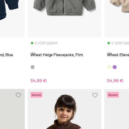
8 VERFÜGBAR
6 VERFÜG
(0)
(0)
nd, Blue
Wheat Helge Fleecejacke, Flint
Wheat Ellen
54,99 €
54,99 €
Neuheit
Neuheit