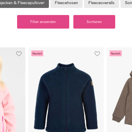
ejacken & Fleecepullover
Fleecehosen
Fleeceoveralls
Son
Filter anwenden
Sortieren
Neuheit
Neuheit