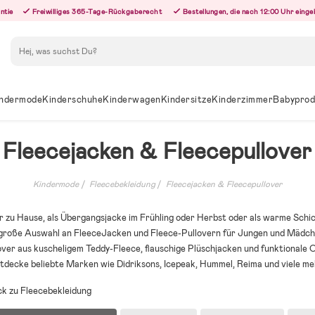
ntie
Freiwilliges 365-Tage-Rückgaberecht
Bestellungen, die nach 12:00 Uhr eing
Suchen
ndermode
Kinderschuhe
Kinderwagen
Kindersitze
Kinderzimmer
Babyprod
Fleecejacken & Fleecepullover
Kindermode
Fleecebekleidung
Fleecejacken & Fleecepullover
r zu Hause, als Übergangsjacke im Frühling oder Herbst oder als warme Schic
e große Auswahl an FleeceJacken und Fleece-Pullovern für Jungen und Mädch
over aus kuscheligem Teddy-Fleece, flauschige Plüschjacken und funktionale
tdecke beliebte Marken wie Didriksons, Icepeak, Hummel, Reima und viele me
k zu Fleecebekleidung