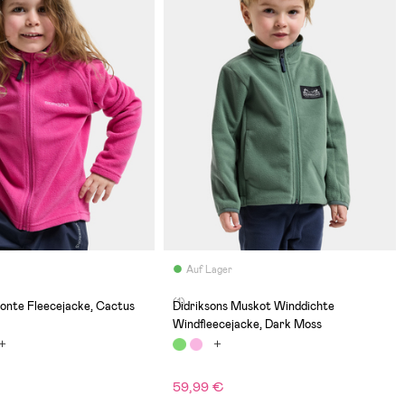
Auf Lager
(1)
onte Fleecejacke, Cactus
Didriksons Muskot Winddichte
Windfleecejacke, Dark Moss
59,99 €