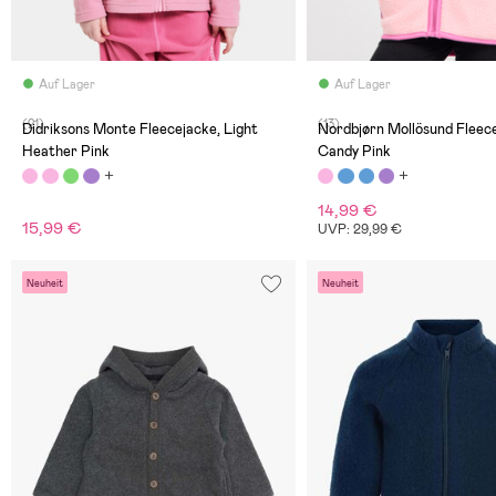
Auf Lager
Auf Lager
(21)
(13)
Didriksons Monte Fleecejacke, Light
Nordbjørn Mollösund Fleece
Heather Pink
Candy Pink
14,99 €
15,99 €
UVP: 29,99 €
Neuheit
Neuheit