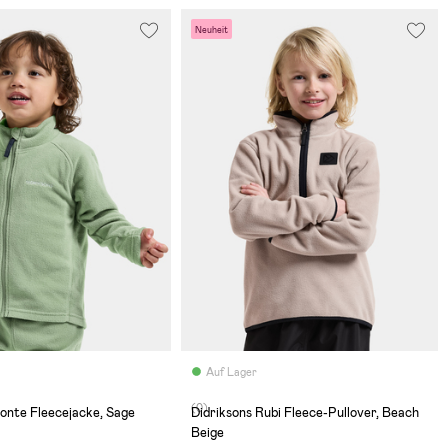
Neuheit
Auf Lager
(0)
onte Fleecejacke, Sage
Didriksons Rubi Fleece-Pullover, Beach
Beige