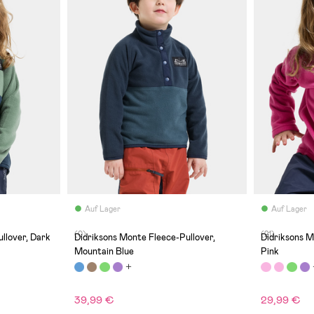
Auf Lager
Auf Lager
(0)
(21)
llover, Dark
Didriksons Monte Fleece-Pullover,
Didriksons M
Mountain Blue
Pink
39,99 €
29,99 €