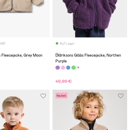
BAR
Auf Lager
(4)
a Fleecejacke, Grey Moon
Didriksons Gibbs Fleecejacke, Northen
Purple
49,99 €
Neuheit