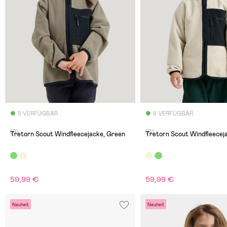
5 VERFÜGBAR
6 VERFÜGBAR
(0)
(0)
Tretorn Scout Windfleecejacke, Green
Tretorn Scout Windfleecej
59,99 €
59,99 €
Neuheit
Neuheit