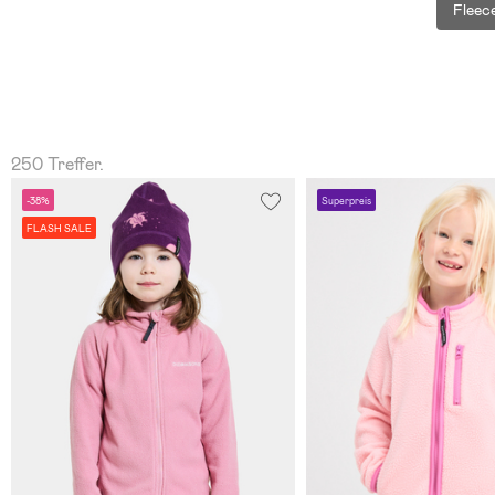
Fleec
250 Treffer.
-38%
Superpreis
FLASH SALE