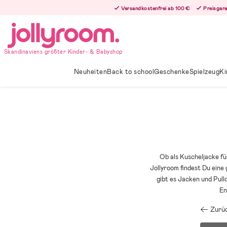
Hoppa
Versandkostenfrei ab 100 €
Preisgara
till
innehållet
Skandinaviens größter Kinder- & Babyshop
Neuheiten
Back to school
Geschenke
Spielzeug
Ki
Ob als Kuscheljacke fü
Jollyroom findest Du ein
gibt es Jacken und Pull
En
Zurüc