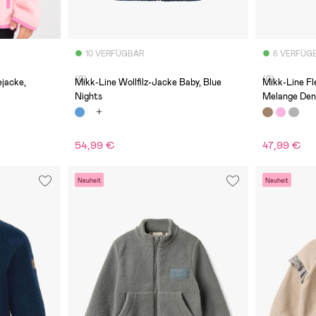
10 VERFÜGBAR
6 VERFÜG
(0)
(0)
jacke,
Mikk-Line Wollfilz-Jacke Baby, Blue
Mikk-Line Fl
Nights
Melange Den
54,99 €
47,99 €
Neuheit
Neuheit