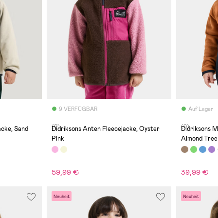
9 VERFÜGBAR
Auf Lager
(0)
(0)
acke, Sand
Didriksons Anten Fleecejacke, Oyster
Didriksons M
Pink
Almond Tree
59,99 €
39,99 €
Neuheit
Neuheit