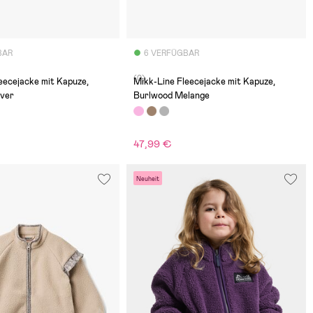
BAR
6 VERFÜGBAR
(0)
eecejacke mit Kapuze,
Mikk-Line Fleecejacke mit Kapuze,
ver
Burlwood Melange
47,99 €
Neuheit