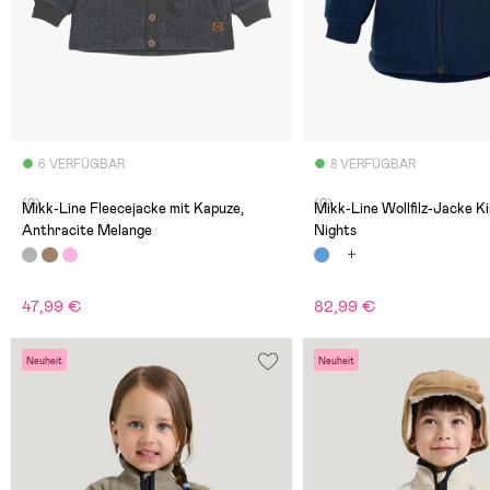
6 VERFÜGBAR
8 VERFÜGBAR
(0)
(0)
Mikk-Line Fleecejacke mit Kapuze,
Mikk-Line Wollfilz-Jacke Ki
Anthracite Melange
Nights
47,99 €
82,99 €
Neuheit
Neuheit