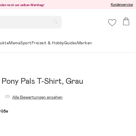
Kundenservice
senden noch am selben Werktag!
ukte
Mama
Sport
Freizeit & Hobby
Guides
Marken
Pony Pals T-Shirt, Grau
(0)
Alle Bewertungen ansehen
röße