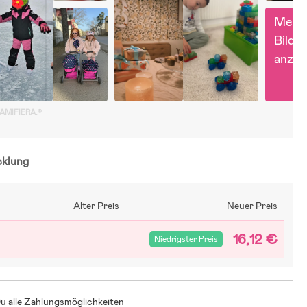
Mehr 
Bilder 
anzei
GAMIFIERA.®
cklung
Alter Preis
Neuer Preis
16,12 €
Niedrigster Preis
Du alle Zahlungsmöglichkeiten