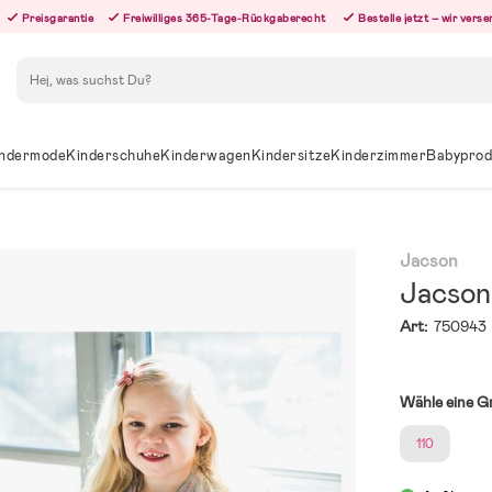
Preisgarantie
Freiwilliges 365-Tage-Rückgaberecht
Bestelle jetzt – wir ver
Suchen
ndermode
Kinderschuhe
Kinderwagen
Kindersitze
Kinderzimmer
Babyprod
Jacson
Jacson 
Art:
750943
Wähle eine G
110