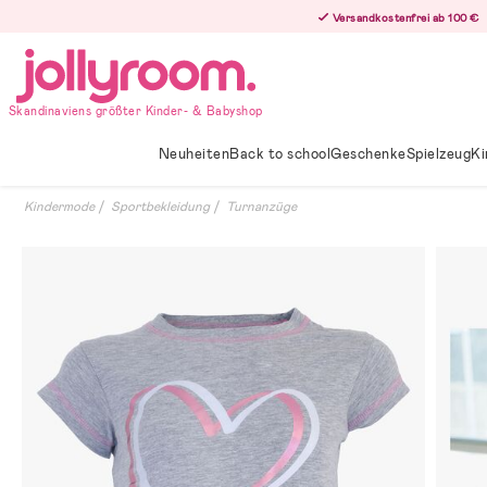
Hoppa
Versandkostenfrei ab 100 €
till
innehållet
Skandinaviens größter Kinder- & Babyshop
Neuheiten
Back to school
Geschenke
Spielzeug
Ki
Kindermode
Sportbekleidung
Turnanzüge