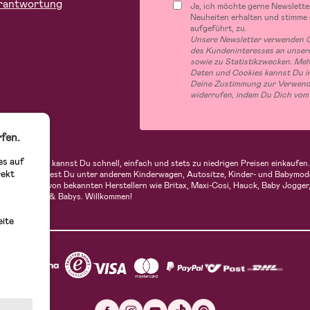
rantwortung
Ja, ich möchte gerne Newslette
Neuheiten erhalten und stimme
aufgeführt, zu.
Unsere Newsletter verwenden C
des Kundeninteresses an unsere
sowie zu Statistikzwecken. Me
Daten und Cookies kannst Du in
Deine Zustimmung zur Verwend
widerrufen, indem Du Dich vom
fen.
es auf
indern. Bei uns kannst Du schnell, einfach und stets zu niedrigen Preisen einkauf
rekt
 Sortiment findest Du unter anderem Kinderwagen, Autositze, Kinder- und Babymod
n Produkte von bekannten Herstellern wie Britax, Maxi-Cosi, Hauck, Baby Jogger, 
op für Kinder & Babys. Willkommen!
eite