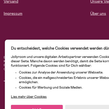
Versand
Unsere Ve
Impressum
Über uns
Du entscheidest, welche Cookies verwendet werden dür
Jollyroom und unsere digitalen Arbeitspartner verwenden Cooki
Bei Jollyroom.at findest Du eine tolle Auswahl an Produkten für Familien mit K
dieser Seite. Manche davon werden benötigt, damit die Seite kor
Kundenservice kannst Du Dich beim Einkauf bei uns sicher fühlen. In unserem
Einrichtungsgegenstände, Spielsachen, Babyprodukte und vieles mehr. Wir habe
funktioniert. Folgende Cookies sind für Dich wählbar:
Cybex, LEGO und vielen mehr. Schau Dich um in unserem vielfältigen Onlinesh
Cookies zur Analyse der Anwendung unserer Webseite.
Cookies, die ein maßgeschneidertes Erlebnis unserer Webs
ermöglichen.
Cookies für Werbung und Soziale Medien.
Lies mehr über Cookies