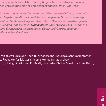
r mit persönlichen Rabattcodes, Angeboten und Informationen zu
 der Verwendung meiner personenbezogenen Daten, wie unten
ookies und ähnliche Techniken zur Messung der Öffnungsrate und
n Angeboten, für personalisierte Anzeigen und Inhaltsmarketing
hr über die Verwendung und den Schutz Deiner personenbezogenen
 unseren Richtlinien zu
Datenschutz
und
Cookies
lesen. Du kannst
ung Deiner personenbezogenen Daten und Cookies jederzeit
 Newsletter abmeldest.
en. Mit freiwilligem 365-Tage-Rückgaberecht und einem sehr kompetenten
e, Produkte für Mütter und eine Menge fantastischer
Ergobaby, Didriksons, KidKraft, Ergobaby, Philips Avent, Jack Wolfskin,
Kundendienst