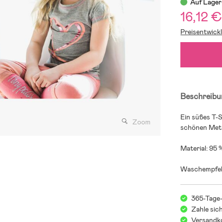
Auf Lager
16,12 
Preisentwick
Beschreibu
Ein süßes T-S
Zoom
schönen Meta
Material: 95
Waschempfeh
365-Tage
Zahle sic
Versandko