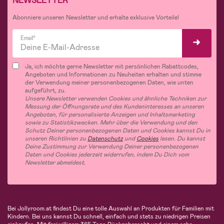
NEWSLETTER
Abonniere unseren Newsletter und erhalte exklusive Vorteile!
Email*
Ja, ich möchte gerne Newsletter mit persönlichen Rabattcodes,
Angeboten und Informationen zu Neuheiten erhalten und stimme
der Verwendung meiner personenbezogenen Daten, wie unten
aufgeführt, zu.
Unsere Newsletter verwenden Cookies und ähnliche Techniken zur
Messung der Öffnungsrate und des Kundeninteresses an unseren
Angeboten, für personalisierte Anzeigen und Inhaltsmarketing
sowie zu Statistikzwecken. Mehr über die Verwendung und den
Schutz Deiner personenbezogenen Daten und Cookies kannst Du in
unseren Richtlinien zu
Datenschutz
und
Cookies
lesen. Du kannst
Deine Zustimmung zur Verwendung Deiner personenbezogenen
Daten und Cookies jederzeit widerrufen, indem Du Dich vom
Newsletter abmeldest.
Bei Jollyroom.at findest Du eine tolle Auswahl an Produkten für Familien mit
Kindern. Bei uns kannst Du schnell, einfach und stets zu niedrigen Preisen