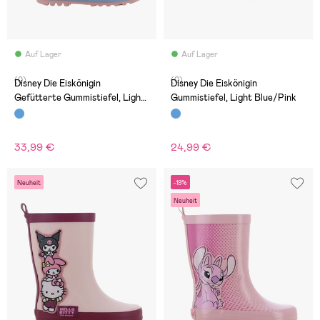
Auf Lager
Auf Lager
(0)
(0)
Disney Die Eiskönigin
Disney Die Eiskönigin
Gefütterte Gummistiefel, Light
Gummistiefel, Light Blue/Pink
Blue/Pink
33,99 €
24,99 €
Neuheit
-19%
Neuheit