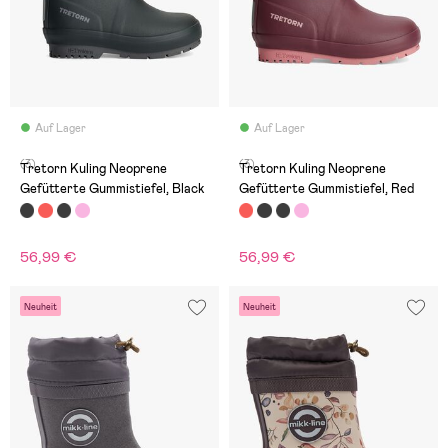
Auf Lager
Auf Lager
(3)
(3)
Tretorn Kuling Neoprene
Tretorn Kuling Neoprene
Gefütterte Gummistiefel, Black
Gefütterte Gummistiefel, Red
56,99 €
56,99 €
Neuheit
Neuheit