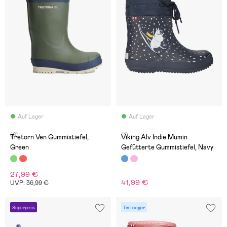
Auf Lager
Auf Lager
(0)
(1)
Tretorn Ven Gummistiefel,
Viking Alv Indie Mumin
Green
Gefütterte Gummistiefel, Navy
27,99 €
41,99 €
UVP: 36,99 €
Superpreis
Testsieger