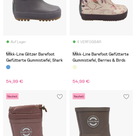
Auf Lager
9 VERFÜGBAR
(0)
(0)
Mikk-Line Glitzer Barefoot
Mikk-Line Barefoot Gefütterte
Gefütterte Gummistiefel, Shark
Gummistiefel, Berries & Birds
54,99 €
54,99 €
Neuheit
Neuheit