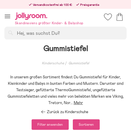
Hoppa
Versandkostenfrei ab 100 €
Preisgarantie
till
Freiwilliges 365-Tage-Rückgaberecht
innehållet
Bestelle jetzt – wir versenden noch am selben Werktag!
Skandinaviens größter Kinder- & Babyshop
Suchen
Gummistiefel
Kinderschuhe
Gummistiefel
In unserem großen Sortiment findest Du Gummistiefel für Kinder,
Kleinkinder und Babys in bunten Farben und Mustern. Darunter sind
Testsieger, gefütterte ThermoGummistiefel, ungefütterte
Gummistiefeletten und vieles mehr von beliebten Marken wie Viking,
Tretorn, Nor
...
Mehr
Zurück zu Kinderschuhe
Filter anwenden
Sortieren