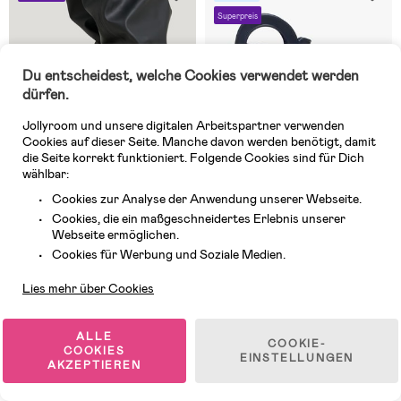
Superpreis
Du entscheidest, welche Cookies verwendet werden
dürfen.
Jollyroom und unsere digitalen Arbeitspartner verwenden
Cookies auf dieser Seite. Manche davon werden benötigt, damit
die Seite korrekt funktioniert. Folgende Cookies sind für Dich
wählbar:
Cookies zur Analyse der Anwendung unserer Webseite.
Cookies, die ein maßgeschneidertes Erlebnis unserer
Webseite ermöglichen.
Auf Lager
Auf Lager
Kundendienst
Cookies für Werbung und Soziale Medien.
(0)
(8)
Tretorn Aktiv Chelsea
Crocs Handle It Kids
Lies mehr über Cookies
Gummistiefel, Dune
Gummistiefel, Navy
ALLE
38,99 €
27,99 €
COOKIE-
COOKIES
EINSTELLUNGEN
UVP: 54,99 €
UVP: 34,99 €
AKZEPTIEREN