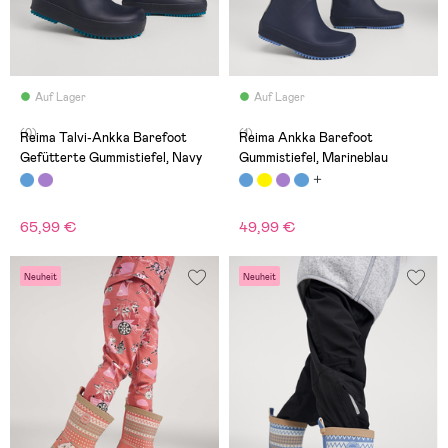
Auf Lager
Auf Lager
(0)
(1)
Reima Talvi-Ankka Barefoot
Reima Ankka Barefoot
Gefütterte Gummistiefel, Navy
Gummistiefel, Marineblau
65,99 €
49,99 €
Neuheit
Neuheit