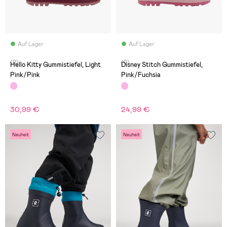
Auf Lager
Auf Lager
(0)
(0)
Hello Kitty Gummistiefel, Light
Disney Stitch Gummistiefel,
Pink/Pink
Pink/Fuchsia
30,99 €
24,99 €
Neuheit
Neuheit