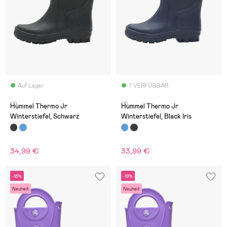
Auf Lager
7 VERFÜGBAR
(1)
(1)
Hummel Thermo Jr
Hummel Thermo Jr
Winterstiefel, Schwarz
Winterstiefel, Black Iris
34,99 €
33,99 €
-18%
-19%
Neuheit
Neuheit