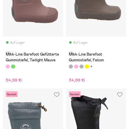
Auf Lager
Auf Lager
(0)
(1)
Mikk-Line Barefoot Gefütterte
Mikk-Line Barefoot
Gummistiefel, Twilight Mauve
Gummistiefel, Falcon
54,99 €
34,99 €
Neuheit
Neuheit