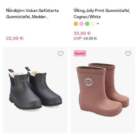
(6)
(6)
Nordbjörn Viskan Gefütterte
Viking Jolly Print Gummistiefel,
Gummistiefel, Madder
Cognac/White
Brown/Rose Dawn/Inca Gold
35,99 €
22,99 €
UVP: 49,99 €
Neuheit