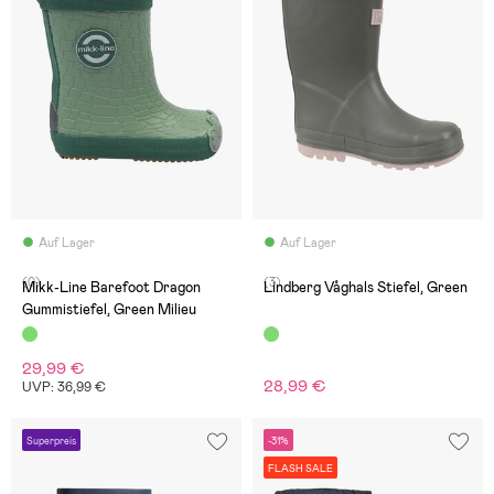
Auf Lager
Auf Lager
(0)
(3)
Mikk-Line Barefoot Dragon
Lindberg Våghals Stiefel, Green
Gummistiefel, Green Milieu
29,99 €
28,99 €
UVP: 36,99 €
Superpreis
-31%
FLASH SALE