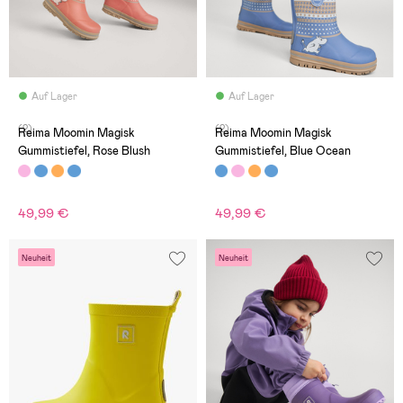
Auf Lager
Auf Lager
(2)
(2)
Reima Moomin Magisk
Reima Moomin Magisk
Gummistiefel, Rose Blush
Gummistiefel, Blue Ocean
49,99 €
49,99 €
Neuheit
Neuheit