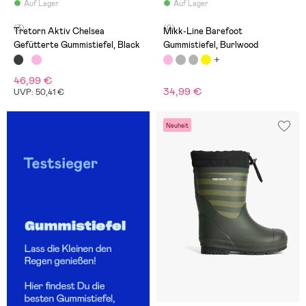
Auf Lager
Auf Lager
(3)
(0)
Tretorn Aktiv Chelsea
Mikk-Line Barefoot
Gefütterte Gummistiefel, Black
Gummistiefel, Burlwood
46,99 €
34,99 €
UVP: 50,41 €
Neuheit