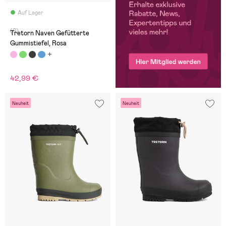
Auf Lager
(0)
Tretorn Naven Gefütterte
Gummistiefel, Rosa
42,99 €
Neuheit
Neuheit