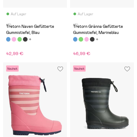
Auf Lager
Auf Lager
(0)
(0)
Tretorn Naven Gefütterte
Tretorn Gränna Gefütterte
Gummistiefel, Blau
Gummistiefel, Marineblau
42,99 €
46,99 €
Neuheit
Neuheit