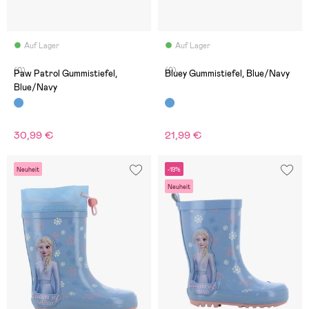
Auf Lager
Auf Lager
(0)
(0)
Paw Patrol Gummistiefel,
Bluey Gummistiefel, Blue/Navy
Blue/Navy
30,99 €
21,99 €
Neuheit
-19%
Neuheit