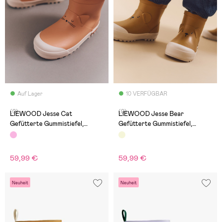
Auf Lager
10 VERFÜGBAR
(0)
(0)
LIEWOOD Jesse Cat
LIEWOOD Jesse Bear
Gefütterte Gummistiefel,
Gefütterte Gummistiefel,
Tuscany Rose
Golden Caramel
59,99 €
59,99 €
Neuheit
Neuheit