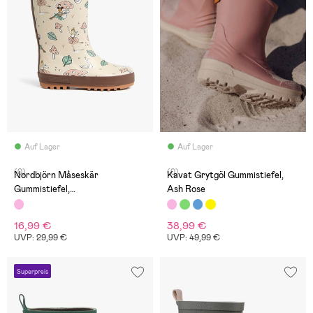
Auf Lager
Auf Lager
(0)
(0)
Nordbjörn Måseskär
Kavat Grytgöl Gummistiefel,
Gummistiefel,
Ash Rose
Braun/Fabelwesen
16,99 €
38,99 €
UVP: 29,99 €
UVP: 49,99 €
Superpreis