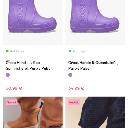
Auf Lager
Auf Lager
(8)
(7)
Crocs Handle It Kids
Crocs Handle It Gummistiefel,
Gummistiefel, Purple Pulse
Purple Pulse
30,99 €
34,99 €
Neuheit
Neuheit