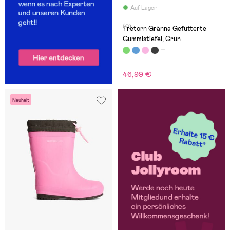
Auf Lager
(0)
Tretorn Gränna Gefütterte
Gummistiefel, Grün
46,99 €
Neuheit