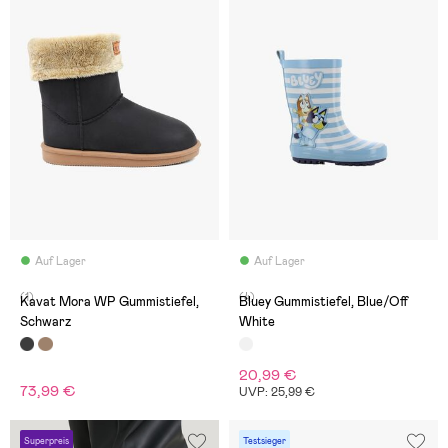
Auf Lager
Auf Lager
(1)
(4)
Kavat Mora WP Gummistiefel,
Bluey Gummistiefel, Blue/Off
Schwarz
White
20,99 €
73,99 €
UVP: 25,99 €
Superpreis
Testsieger