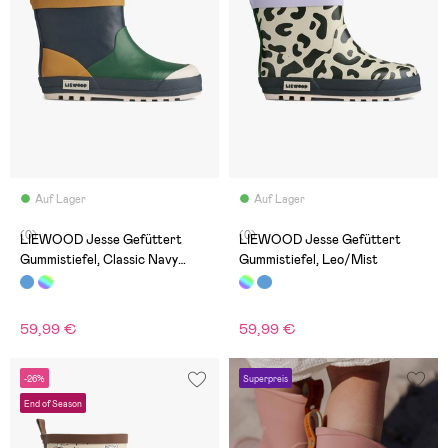
Auf Lager
Auf Lager
(0)
(0)
LIEWOOD Jesse Gefüttert
LIEWOOD Jesse Gefüttert
Gummistiefel, Classic Navy
Gummistiefel, Leo/Mist
Multi Mix
59,99 €
59,99 €
-26%
Superpreis
End of Season