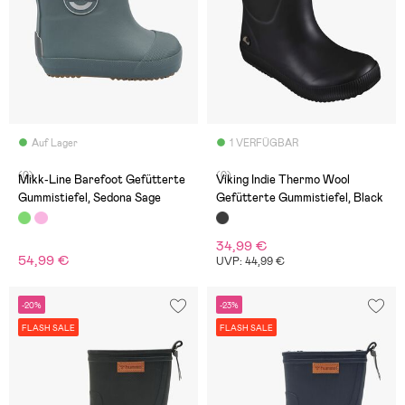
Auf Lager
1 VERFÜGBAR
(0)
(0)
Mikk-Line Barefoot Gefütterte
Viking Indie Thermo Wool
Gummistiefel, Sedona Sage
Gefütterte Gummistiefel, Black
34,99 €
54,99 €
UVP: 44,99 €
-20%
-23%
FLASH SALE
FLASH SALE