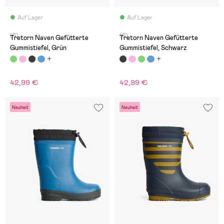
Auf Lager
Auf Lager
(0)
(0)
Tretorn Naven Gefütterte
Tretorn Naven Gefütterte
Gummistiefel, Grün
Gummistiefel, Schwarz
42,99 €
42,99 €
Neuheit
Neuheit