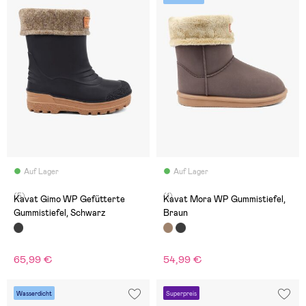
Auf Lager
Auf Lager
(5)
(1)
Kavat Gimo WP Gefütterte
Kavat Mora WP Gummistiefel,
Gummistiefel, Schwarz
Braun
65,99 €
54,99 €
Wasserdicht
Superpreis