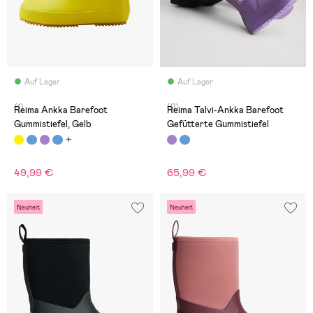
Auf Lager
Auf Lager
(1)
(0)
Reima Ankka Barefoot
Reima Talvi-Ankka Barefoot
Gummistiefel, Gelb
Gefütterte Gummistiefel
49,99 €
65,99 €
Neuheit
Neuheit