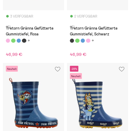
3 VERFÜGBAR
2 VERFÜGBAR
(0)
(0)
Tretorn Gränna Gefütterte
Tretorn Gränna Gefütterte
Gummistiefel, Rosa
Gummistiefel, Schwarz
46,99 €
46,99 €
Neuheit
-29%
Neuheit