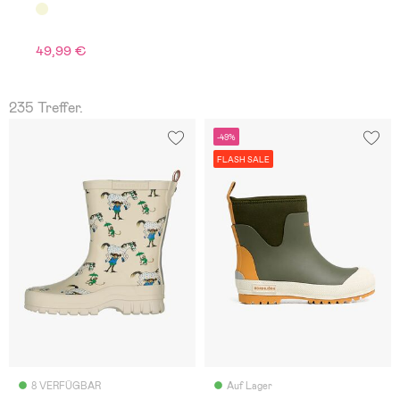
49,99 €
235 Treffer.
-49%
FLASH SALE
8 VERFÜGBAR
Auf Lager