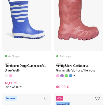
Auf Lager
Auf Lager
(12)
(302)
Nordbjørn Dagg Gummistiefel,
Viking Ultra Gefütterte
Blau/Weiß
Gummistiefel, Rosa/Hellrosa
13,99 €
60,99 €
UVP: 34,99 €
Testsieger
-26%
Wasserdicht