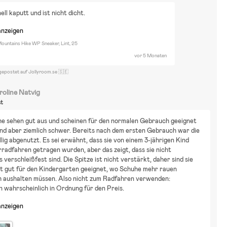
ell kaputt und ist nicht dicht.
anzeigen
ountains Hike WP Sneaker, Lint, 25
vor 5 Monaten
gepostet auf Jollyroom.se 🇸🇪
roline Natvig
st
e sehen gut aus und scheinen für den normalen Gebrauch geeignet 
sind aber ziemlich schwer. Bereits nach dem ersten Gebrauch war die 
llig abgenutzt. Es sei erwähnt, dass sie von einem 3-jährigen Kind 
radfahren getragen wurden, aber das zeigt, dass sie nicht 
 verschleißfest sind. Die Spitze ist nicht verstärkt, daher sind sie 
t gut für den Kindergarten geeignet, wo Schuhe mehr rauen 
 aushalten müssen. Also nicht zum Radfahren verwenden: 
 wahrscheinlich in Ordnung für den Preis.
anzeigen