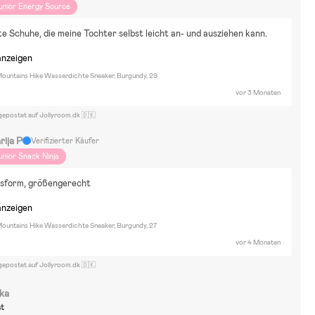
unior Energy Source
e Schuhe, die meine Tochter selbst leicht an- und ausziehen kann.
anzeigen
ountains Hike Wasserdichte Sneaker, Burgundy, 29
vor 3 Monaten
gepostet auf Jollyroom.dk 🇩🇰
rija P
Verifizierter Käufer
unior Snack Ninja
sform, größengerecht
anzeigen
ountains Hike Wasserdichte Sneaker, Burgundy, 27
vor 4 Monaten
gepostet auf Jollyroom.dk 🇩🇰
ika
st