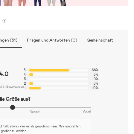
g
ngen (31)
Fragen und Antworten (0)
Gemeinschaft
5
68%
4.0
4
6%
3
0%
2
6%
uf 31 Bewertungen
1
19%
 die Größe aus?
Normal
Groß
 fällt etwas kleiner als gewöhnlich aus. Wir empfehlen,
 größer zu wählen.