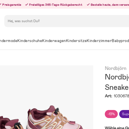
Preisgarantie
Freiwilliges 365-Tage-Rückgaberecht
Bestelle heute, dann versen
Suchen
ndermode
Kinderschuhe
Kinderwagen
Kindersitze
Kinderzimmer
Babyprod
Nordbjörn
Nordbj
Sneake
Art:
103067
-13%
Sup
Wähle eine G