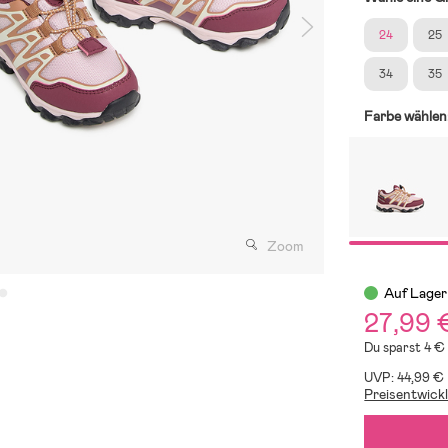
24
25
34
35
Farbe wählen
Zoom
Auf Lager
27,99 
Du sparst 4 €
UVP: 44,99 €
Preisentwick