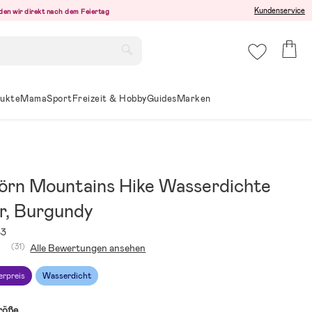
Kundenservice
den wir direkt nach dem Feiertag
ukte
Mama
Sport
Freizeit & Hobby
Guides
Marken
örn Mountains Hike Wasserdichte
r, Burgundy
83
(31)
Alle Bewertungen ansehen
erpreis
Wasserdicht
röße