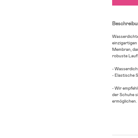
Beschreibu
Wasserdichte
einzigartigen
Membran, dami
robuste Laufs
- Wasserdich
- Elastische
- Wir empfehl
der Schuhe s
ermöglichen.
- PU, Mesh.
- Sohle: TPR.