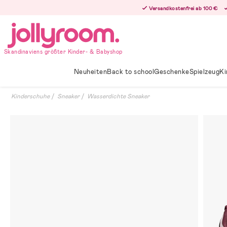
Hoppa
Versandkostenfrei ab 100 €
till
innehållet
Skandinaviens größter Kinder- & Babyshop
Neuheiten
Back to school
Geschenke
Spielzeug
Ki
Kinderschuhe
Sneaker
Wasserdichte Sneaker