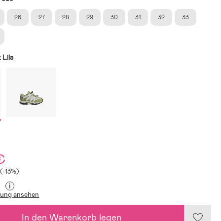
26
27
28
29
30
31
32
33
:
Lila
€
 (-13%)
i
lung ansehen
In den Warenkorb legen