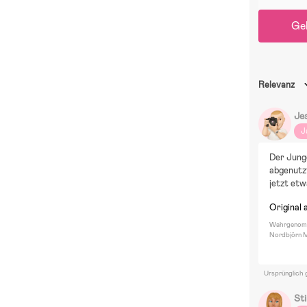
Ge
Relevanz
Je
J
Der Junge
abgenutzt
jetzt etw
Original 
Wahrgenomm
Nordbjörn M
Ursprünglich 
St