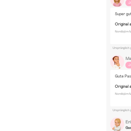
J
Super gut
Original 
Nordbjörn M
Ursprünglich 
Ma
J
Gute Pas
Original 
Nordbjörn M
Ursprünglich 
Er
Ga