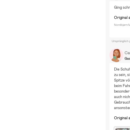
Ging schn
Original 
Nordbjørn M
Ursprünglich 
Ca
Ga
Die Schuh
zu sein, 
Spitze vö
beim Fahr
besonders
auch nich
Gebrauch
ansonsten
Original 