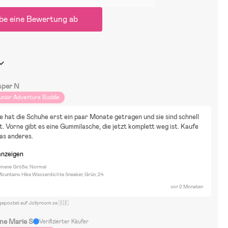
be eine Bewertung ab
sper N
unior Adventure Buddie
 hat die Schuhe erst ein paar Monate getragen und sie sind schnell 
. Vorne gibt es eine Gummilasche, die jetzt komplett weg ist. Kaufe 
as anderes.
anzeigen
ene Größe: Normal
ountains Hike Wasserdichte Sneaker, Grün, 24
vor 2 Monaten
gepostet auf Jollyroom.se 🇸🇪
ine Marie S
Verifizierter Käufer