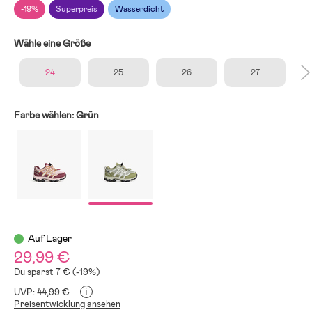
-19%
Superpreis
Wasserdicht
Wähle eine Größe
24
25
26
27
Farbe wählen:
Grün
Auf Lager
29,99 €
Du sparst 7 € (-19%)
i
UVP: 44,99 €
Preisentwicklung ansehen