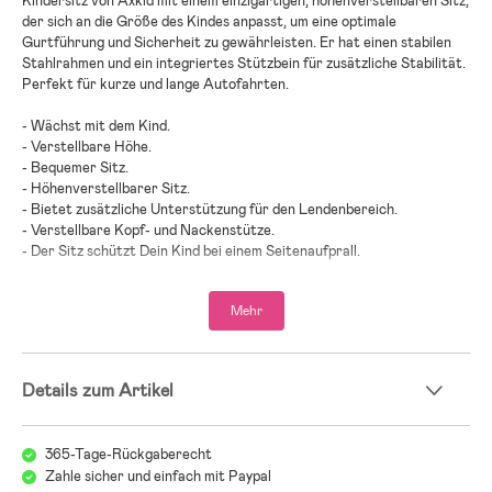
Kindersitz von Axkid mit einem einzigartigen, höhenverstellbaren Sitz,
der sich an die Größe des Kindes anpasst, um eine optimale
Gurtführung und Sicherheit zu gewährleisten. Er hat einen stabilen
Stahlrahmen und ein integriertes Stützbein für zusätzliche Stabilität.
Perfekt für kurze und lange Autofahrten.
- Wächst mit dem Kind.
- Verstellbare Höhe.
- Bequemer Sitz.
- Höhenverstellbarer Sitz.
- Bietet zusätzliche Unterstützung für den Lendenbereich.
- Verstellbare Kopf- und Nackenstütze.
- Der Sitz schützt Dein Kind bei einem Seitenaufprall.
- Verstellbare Seitenflügel.
- ProTecBase™ reduziert die Aufprallkräfte um bis zu 25 % im
Mehr
Vergleich zu anderen Kindersitzen (getestet für ein Gewicht von bis
zu 50 kg).
- Installation mit ISOFIX oder dem Sicherheitsgurt des Autos.
- Im Gegensatz zu vielen anderen Kindersitzen kann der Axkid Up™ zu
Details zum Artikel
dritt in einer Reihe oder auf dem mittleren Sitz im Auto angebracht
werden.
- Zusammenklappbar für einfache Aufbewahrung.
365-Tage-Rückgaberecht
- Entspricht der Sicherheitsnorm R129.
Zahle sicher und einfach mit Paypal
- Preisträger des Innovationspreises 2024 ”Moving & Travelling”.