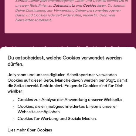
Schutz Deiner personenbezogenen Daten und Cookies kannst Du in
unseren Richtlinien zu
Datenschutz
und
Cookies
lesen. Du kannst
Deine Zustimmung zur Verwendung Deiner personenbezogenen
Daten und Cookies jederzeit widerrufen, indem Du Dich vom
Newsletter abmeldest.
Bei Jollyroom.at findest Du eine tolle Auswahl an Produkten für Familien mit
Kindern. Bei uns kannst Du schnell, einfach und stets zu niedrigen Preisen
Du entscheidest, welche Cookies verwendet werden
einkaufen. Mit freiwilligem 365-Tage-Rückgaberecht und einem sehr
kompetenten Kundenservice kannst Du Dich beim Einkauf bei uns sicher
dürfen.
fühlen. In unserem Sortiment findest Du unter anderem Kinderwagen,
Autositze, Kinder- und Babymode, Produkte für Mütter und eine Menge
Jollyroom und unsere digitalen Arbeitspartner verwenden
fantastischer Einrichtungsgegenstände, Spielsachen, Babyprodukte und
Cookies auf dieser Seite. Manche davon werden benötigt, damit
vieles mehr. Wir haben Produkte von bekannten Herstellern wie Britax, Maxi-
die Seite korrekt funktioniert. Folgende Cookies sind für Dich
Cosi, Hauck, Baby Jogger, Ergobaby, Didriksons, KidKraft, Ergobaby, Philips
wählbar:
Avent, Jack Wolfskin, Cybex, LEGO und vielen mehr. Schau Dich um in
unserem vielfältigen Onlineshop für Kinder & Babys. Willkommen!
Cookies zur Analyse der Anwendung unserer Webseite.
Cookies, die ein maßgeschneidertes Erlebnis unserer
Webseite ermöglichen.
Kundendienst
Cookies für Werbung und Soziale Medien.
Lies mehr über Cookies