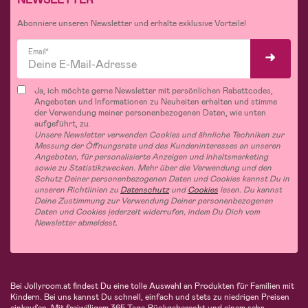
Abonniere unseren Newsletter und erhalte exklusive Vorteile!
Email*
Ja, ich möchte gerne Newsletter mit persönlichen Rabattcodes,
Angeboten und Informationen zu Neuheiten erhalten und stimme
der Verwendung meiner personenbezogenen Daten, wie unten
aufgeführt, zu.
Unsere Newsletter verwenden Cookies und ähnliche Techniken zur
Messung der Öffnungsrate und des Kundeninteresses an unseren
Angeboten, für personalisierte Anzeigen und Inhaltsmarketing
sowie zu Statistikzwecken. Mehr über die Verwendung und den
Schutz Deiner personenbezogenen Daten und Cookies kannst Du in
unseren Richtlinien zu
Datenschutz
und
Cookies
lesen. Du kannst
Deine Zustimmung zur Verwendung Deiner personenbezogenen
Daten und Cookies jederzeit widerrufen, indem Du Dich vom
Newsletter abmeldest.
Bei Jollyroom.at findest Du eine tolle Auswahl an Produkten für Familien mit
Kindern. Bei uns kannst Du schnell, einfach und stets zu niedrigen Preisen
einkaufen. Mit freiwilligem 365-Tage-Rückgaberecht und einem sehr