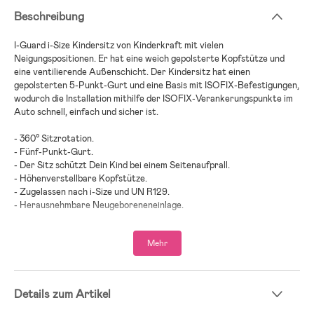
Beschreibung
I-Guard i-Size Kindersitz von Kinderkraft mit vielen
Neigungspositionen. Er hat eine weich gepolsterte Kopfstütze und
eine ventilierende Außenschicht. Der Kindersitz hat einen
gepolsterten 5-Punkt-Gurt und eine Basis mit ISOFIX-Befestigungen,
wodurch die Installation mithilfe der ISOFIX-Verankerungspunkte im
Auto schnell, einfach und sicher ist.
- 360° Sitzrotation.
- Fünf-Punkt-Gurt.
- Der Sitz schützt Dein Kind bei einem Seitenaufprall.
- Höhenverstellbare Kopfstütze.
- Zugelassen nach i-Size und UN R129.
- Herausnehmbare Neugeboreneneinlage.
- Basis enthalten.
- Maximalbelastung: 18 kg.
Mehr
- Altersempfehlung: ab Geburt bis 4 Jahre.
Details zum Artikel
Finde den richtigen Kindersitz für Dein Kind!