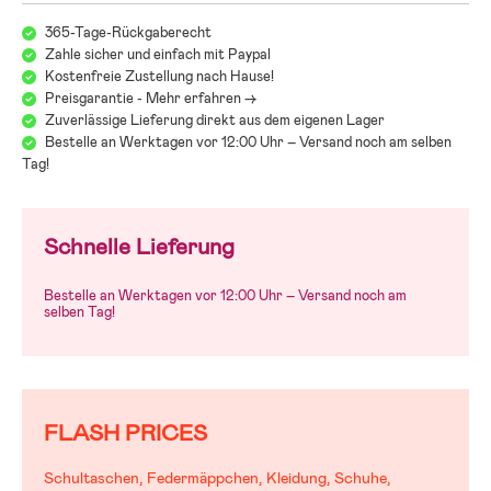
Schau Dir unseren Kindersitz-Guide an, in dem wir Dir helfen, den
richtigen Kindersitz für Dein Kind auszusuchen. Hier findest Du Tipps
365-Tage-Rückgaberecht
zu Babyschalen, i-Size-Kindersitzen, rückwärts- und
Zahle sicher und einfach mit Paypal
vorwärtsgerichteten Kindersitzen sowie Hinweise zur korrekten
Kostenfreie Zustellung nach Hause!
Installation mit ISOFIX oder Sicherheitsgurt. Wir erklären Gewichts-
Preisgarantie - Mehr erfahren ->
und Größenempfehlungen, Sicherheitsregeln und wie Du
Zuverlässige Lieferung direkt aus dem eigenen Lager
Travelsysteme sicher nutzen kannst. Der Guide liefert alle
Bestelle an Werktagen vor 12:00 Uhr – Versand noch am selben
Informationen, die Du brauchst, um die Autofahrt für Dich und Dein
Tag!
Kind sicher, unkompliziert und komfortabel zu gestalten – für jedes
Alter und individuelle Bedürfnisse.
Zum Jollyroom Kindersitz-Guide
Schnelle Lieferung
Bestelle an Werktagen vor 12:00 Uhr – Versand noch am
selben Tag!
FLASH PRICES
Schultaschen, Federmäppchen, Kleidung, Schuhe,