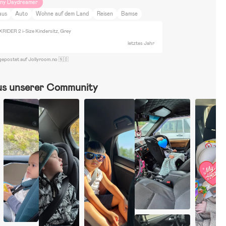
iny Daydreamer
aus
Auto
Wohne auf dem Land
Reisen
Bamse
XRIDER 2 i-Size Kindersitz, Grey
letztes Jahr
gepostet auf Jollyroom.no 🇳🇴
us unserer Community