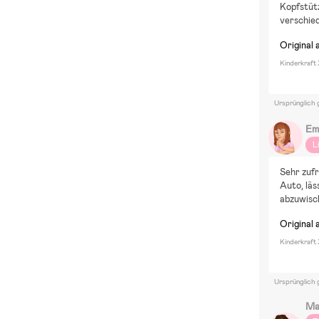
Kopfstüt
verschied
Original 
Kinderkraft 
Ursprünglich 
Emi
L
Sehr zufr
Auto, läs
abzuwisc
Original 
Kinderkraft 
Ursprünglich 
Ma