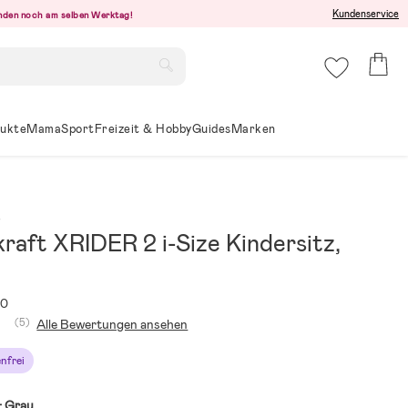
Kundenservice
senden noch am selben Werktag!
ukte
Mama
Sport
Freizeit & Hobby
Guides
Marken
t
raft XRIDER 2 i-Size Kindersitz,
40
(5)
Alle Bewertungen ansehen
nfrei
:
Grau