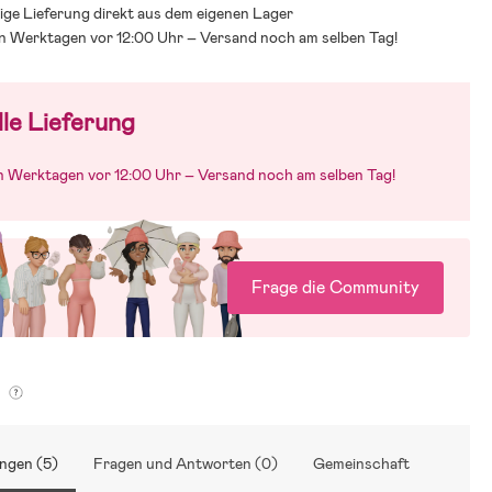
ige Lieferung direkt aus dem eigenen Lager
 den Überblick zu behalten. Deshalb verweisen wir gerne auf unseren
an Werktagen vor 12:00 Uhr – Versand noch am selben Tag!
de, der Dir dabei helfen soll, genau den Sitz zu finden, der zu Euch
forderungen passt:
indersitzguide
le Lieferung
an Werktagen vor 12:00 Uhr – Versand noch am selben Tag!
Frage die Community
g
ngen (5)
Fragen und Antworten (0)
Gemeinschaft