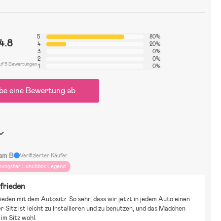
5
80%
4.8
4
20%
3
0%
2
0%
uf 5 Bewertungen
1
0%
be eine Bewertung ab
am B
Verifizierter Käufer
oungster Lunchbox Legend
frieden
ieden mit dem Autositz. So sehr, dass wir jetzt in jedem Auto einen 
r Sitz ist leicht zu installieren und zu benutzen, und das Mädchen 
 im Sitz wohl.