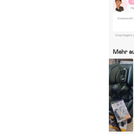
T
H
Kinderkraft 
Ursprünglich 
Mehr a