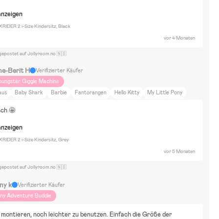
anzeigen
XRIDER 2 i-Size Kindersitz, Black
vor 4 Monaten
gepostet auf Jollyroom.no 🇳🇴
ne-Berit H
Verifizierter Käufer
oungster Giggle Machine
aus
Baby Shark
Barbie
Fantorangen
Hello Kitty
My Little Pony
sney Die Eiskönigin
Puppen & Kuscheltiere
Bausätze & LEGO
Puzzels
sch 🤩
anzeigen
XRIDER 2 i-Size Kindersitz, Grey
vor 5 Monaten
gepostet auf Jollyroom.no 🇳🇴
ny k
Verifizierter Käufer
iny Adventure Buddie
 montieren, noch leichter zu benutzen. Einfach die Größe der 