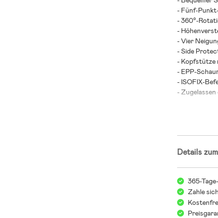
- Bequemer S
- Fünf-Punkt
- 360°-Rotati
- Höhenverst
- Vier Neigun
- Side Prote
- Kopfstütze
- EPP-Schaum
- ISOFIX-Bef
- Zugelassen 
- Vorwärts- 
- Rückwärtsge
- Maximalbela
- Altersempf
Details zum
Hinweis! Joll
einem Alter v
365-Tage
schon früher
Zahle sic
immer am sic
Kostenfre
kann, den ric
Preisgara
beachten und