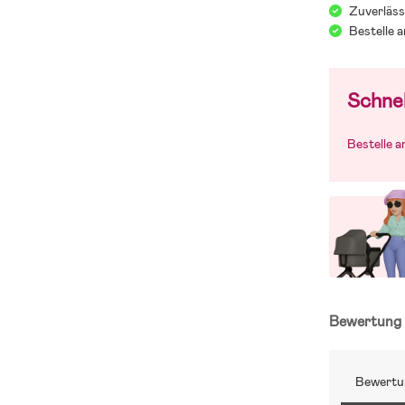
Zuverläss
schwerfallen,
Bestelle 
Kindersitzgui
und Euren An
Jollyrooms K
Schnel
Bestelle 
Bewertun
Bewertu