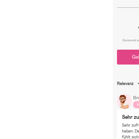
Basierend a
Ge
Relevanz
Br
Y
Sehr zu
Sehr zufr
haben. De
fühlt sich