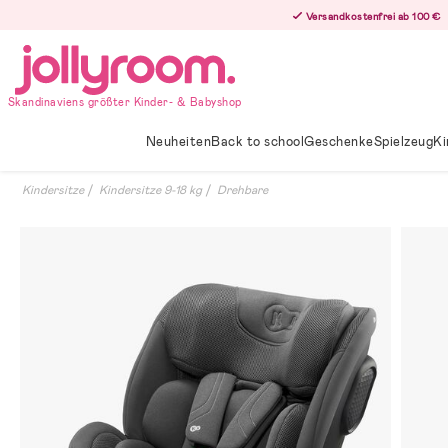
Hoppa
Versandkostenfrei ab 100 €
till
innehållet
Skandinaviens größter Kinder- & Babyshop
Neuheiten
Back to school
Geschenke
Spielzeug
Ki
Kindersitze
Kindersitze 9-18 kg
Drehbare