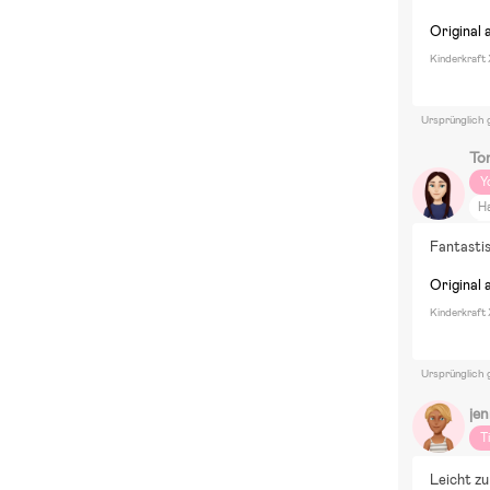
Original 
Kinderkraft 
Ursprünglich 
To
Y
H
Di
Fantasti
Original 
Kinderkraft 
Ursprünglich 
jen
T
Leicht zu