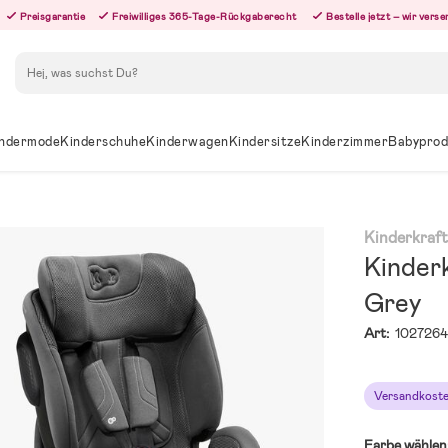
Preisgarantie
Freiwilliges 365-Tage-Rückgaberecht
Bestelle jetzt – wir ver
Suchen
ndermode
Kinderschuhe
Kinderwagen
Kindersitze
Kinderzimmer
Babyprod
Kinderkraf
Kinderk
Grey
Art:
102726
Versandkoste
Farbe wählen