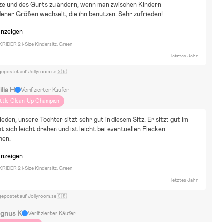
ze und des Gurts zu ändern, wenn man zwischen Kindern 
ener Größen wechselt, die ihn benutzen. Sehr zufrieden!
anzeigen
XRIDER 2 i-Size Kindersitz, Green
letztes Jahr
gepostet auf Jollyroom.se 🇸🇪
lia H
Verifizierter Käufer
ittle Clean-Up Champion
ieden, unsere Tochter sitzt sehr gut in diesem Sitz. Er sitzt gut im 
st sich leicht drehen und ist leicht bei eventuellen Flecken 
hen.
anzeigen
XRIDER 2 i-Size Kindersitz, Green
letztes Jahr
gepostet auf Jollyroom.se 🇸🇪
gnus K
Verifizierter Käufer