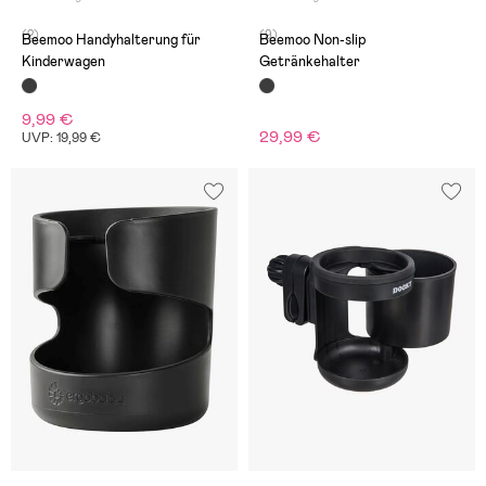
(2)
(9)
Beemoo Handyhalterung für
Beemoo Non-slip
Kinderwagen
Getränkehalter
9,99 €
29,99 €
UVP: 19,99 €