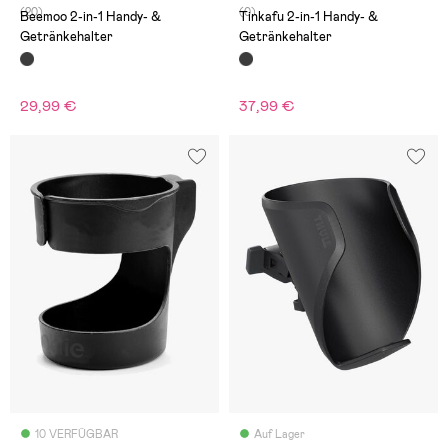
(20)
(0)
Beemoo 2-in-1 Handy- &
Tinkafu 2-in-1 Handy- &
Getränkehalter
Getränkehalter
29,99 €
37,99 €
10 VERFÜGBAR
Auf Lager