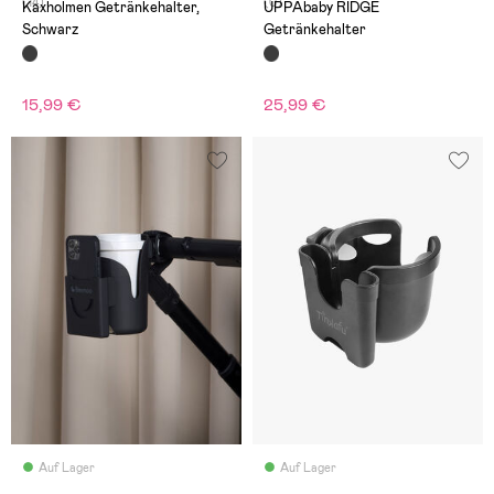
(14)
(0)
Kaxholmen Getränkehalter,
UPPAbaby RIDGE
Schwarz
Getränkehalter
15,99 €
25,99 €
Auf Lager
Auf Lager