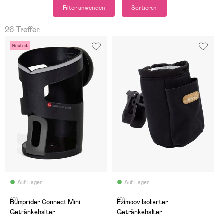
Filter anwenden
Sortieren
26 Treffer.
Neuheit
Auf Lager
Auf Lager
(0)
(0)
Bumprider Connect Mini
Ezimoov Isolierter
Getränkehalter
Getränkehalter