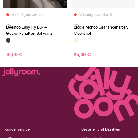
Vorläufig ausverkauft
Vorläufig ausverkauft
(2)
(0)
Beemoo Easy Fly Lux 4
Elodie Mondo Getränkehalter,
Getränkehalter, Schwarz
Moonshell
19,99 €
25,99 €
Kundenservice
Bestellen und Bezahlen