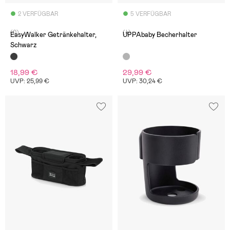
2 VERFÜGBAR
5 VERFÜGBAR
(0)
(4)
EasyWalker Getränkehalter,
UPPAbaby Becherhalter
Schwarz
18,99 €
29,99 €
UVP: 25,99 €
UVP: 30,24 €