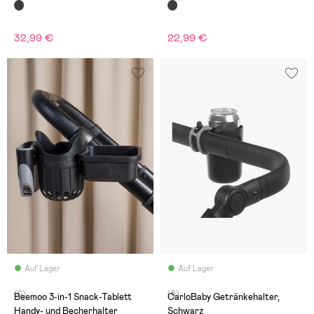
32,99 €
22,99 €
Auf Lager
Auf Lager
(0)
(6)
Beemoo 3-in-1 Snack-Tablett
CarloBaby Getränkehalter,
Handy- und Becherhalter
Schwarz