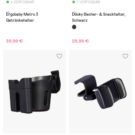
4 VERFÜGBAR
7 VERFÜGBAR
(1)
(0)
Ergobaby Metro 3
Dooky Becher- & Snackhalter,
Getränkehalter
Schwarz
39,99 €
28,99 €