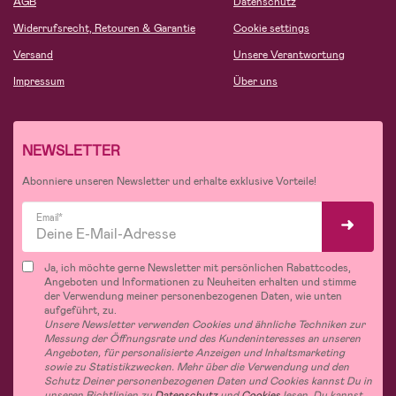
AGB
Datenschutz
Widerrufsrecht, Retouren & Garantie
Cookie settings
Versand
Unsere Verantwortung
Impressum
Über uns
NEWSLETTER
Abonniere unseren Newsletter und erhalte exklusive Vorteile!
Email*
Ja, ich möchte gerne Newsletter mit persönlichen Rabattcodes,
Angeboten und Informationen zu Neuheiten erhalten und stimme
der Verwendung meiner personenbezogenen Daten, wie unten
aufgeführt, zu.
Unsere Newsletter verwenden Cookies und ähnliche Techniken zur
Messung der Öffnungsrate und des Kundeninteresses an unseren
Angeboten, für personalisierte Anzeigen und Inhaltsmarketing
sowie zu Statistikzwecken. Mehr über die Verwendung und den
Schutz Deiner personenbezogenen Daten und Cookies kannst Du in
unseren Richtlinien zu
Datenschutz
und
Cookies
lesen. Du kannst