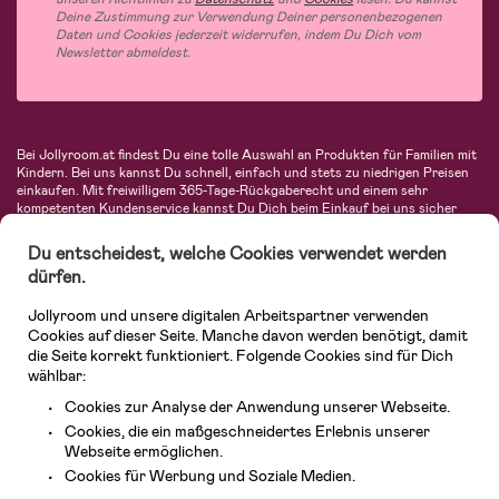
Deine Zustimmung zur Verwendung Deiner personenbezogenen
Daten und Cookies jederzeit widerrufen, indem Du Dich vom
Newsletter abmeldest.
Bei Jollyroom.at findest Du eine tolle Auswahl an Produkten für Familien mit
Kindern. Bei uns kannst Du schnell, einfach und stets zu niedrigen Preisen
einkaufen. Mit freiwilligem 365-Tage-Rückgaberecht und einem sehr
kompetenten Kundenservice kannst Du Dich beim Einkauf bei uns sicher
fühlen. In unserem Sortiment findest Du unter anderem Kinderwagen,
Autositze, Kinder- und Babymode, Produkte für Mütter und eine Menge
Du entscheidest, welche Cookies verwendet werden
fantastischer Einrichtungsgegenstände, Spielsachen, Babyprodukte und
dürfen.
vieles mehr. Wir haben Produkte von bekannten Herstellern wie Britax, Maxi-
Cosi, Hauck, Baby Jogger, Ergobaby, Didriksons, KidKraft, Ergobaby, Philips
Jollyroom und unsere digitalen Arbeitspartner verwenden
Avent, Jack Wolfskin, Cybex, LEGO und vielen mehr. Schau Dich um in
unserem vielfältigen Onlineshop für Kinder & Babys. Willkommen!
Cookies auf dieser Seite. Manche davon werden benötigt, damit
die Seite korrekt funktioniert. Folgende Cookies sind für Dich
wählbar:
Cookies zur Analyse der Anwendung unserer Webseite.
Cookies, die ein maßgeschneidertes Erlebnis unserer
Webseite ermöglichen.
Cookies für Werbung und Soziale Medien.