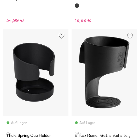
34,99 €
19,99 €
Auf Lager
Auf Lager
(2)
(16)
Thule Spring Cup Holder
Britax Römer Getränkehalter,