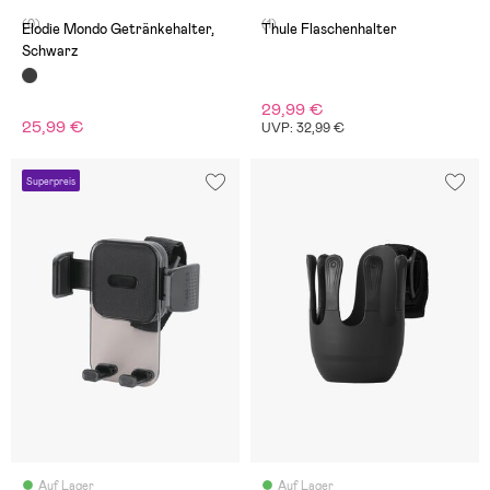
(0)
(1)
Elodie Mondo Getränkehalter,
Thule Flaschenhalter
Schwarz
29,99 €
25,99 €
UVP: 32,99 €
Superpreis
Auf Lager
Auf Lager