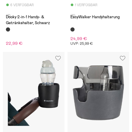
6 VERFÜGBAR
1 VERFÜGBAR
(2)
(0)
Dooky 2-in-1 Handy- &
EasyWalker Handyhalterung
Getränkehalter, Schwarz
24,99 €
22,99 €
UVP: 25,99 €