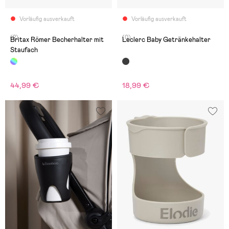
Vorläufig ausverkauft
Vorläufig ausverkauft
(2)
(0)
Britax Römer Becherhalter mit
Leclerc Baby Getränkehalter
Staufach
44,99 €
18,99 €