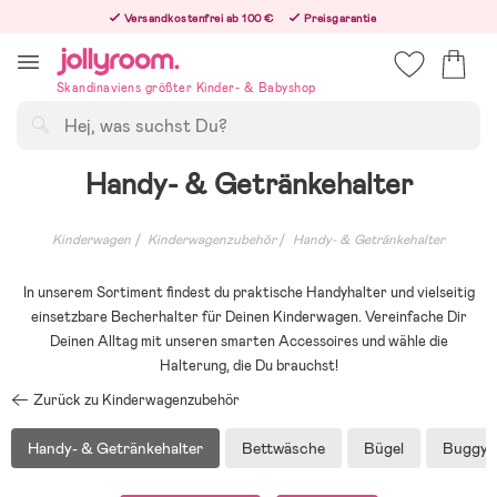
Hoppa
Versandkostenfrei ab 100 €
Preisgarantie
till
Freiwilliges 365-Tage-Rückgaberecht
innehållet
Bestelle heute, dann versenden wir direkt nach dem Feiertag
Skandinaviens größter Kinder- & Babyshop
Suchen
Handy- & Getränkehalter
Kinderwagen
Kinderwagenzubehör
Handy- & Getränkehalter
In unserem Sortiment findest du praktische Handyhalter und vielseitig
einsetzbare Becherhalter für Deinen Kinderwagen. Vereinfache Dir
Deinen Alltag mit unseren smarten Accessoires und wähle die
Halterung, die Du brauchst!
Zurück zu Kinderwagenzubehör
Handy- & Getränkehalter
Bettwäsche
Bügel
Buggy 