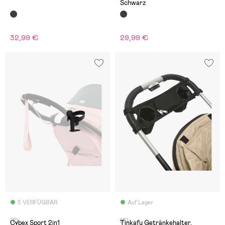
Schwarz
32,99 €
29,99 €
5 VERFÜGBAR
Auf Lager
(2)
(6)
Cybex Sport 2in1
Tinkafu Getränkehalter,