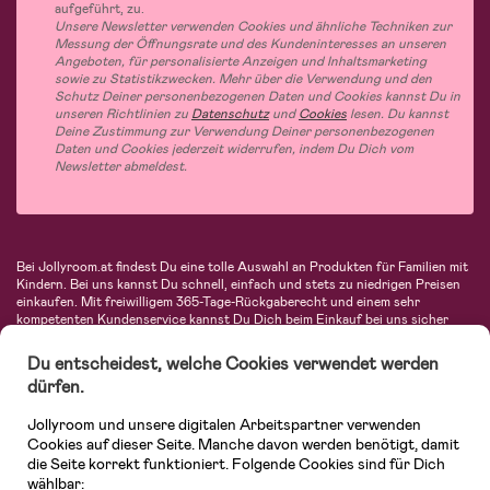
aufgeführt, zu.
Unsere Newsletter verwenden Cookies und ähnliche Techniken zur
Messung der Öffnungsrate und des Kundeninteresses an unseren
Angeboten, für personalisierte Anzeigen und Inhaltsmarketing
sowie zu Statistikzwecken. Mehr über die Verwendung und den
Schutz Deiner personenbezogenen Daten und Cookies kannst Du in
unseren Richtlinien zu
Datenschutz
und
Cookies
lesen. Du kannst
Deine Zustimmung zur Verwendung Deiner personenbezogenen
Daten und Cookies jederzeit widerrufen, indem Du Dich vom
Newsletter abmeldest.
Bei Jollyroom.at findest Du eine tolle Auswahl an Produkten für Familien mit
Kindern. Bei uns kannst Du schnell, einfach und stets zu niedrigen Preisen
einkaufen. Mit freiwilligem 365-Tage-Rückgaberecht und einem sehr
kompetenten Kundenservice kannst Du Dich beim Einkauf bei uns sicher
fühlen. In unserem Sortiment findest Du unter anderem Kinderwagen,
Autositze, Kinder- und Babymode, Produkte für Mütter und eine Menge
Du entscheidest, welche Cookies verwendet werden
fantastischer Einrichtungsgegenstände, Spielsachen, Babyprodukte und
dürfen.
vieles mehr. Wir haben Produkte von bekannten Herstellern wie Britax, Maxi-
Cosi, Hauck, Baby Jogger, Ergobaby, Didriksons, KidKraft, Ergobaby, Philips
Jollyroom und unsere digitalen Arbeitspartner verwenden
Avent, Jack Wolfskin, Cybex, LEGO und vielen mehr. Schau Dich um in
unserem vielfältigen Onlineshop für Kinder & Babys. Willkommen!
Cookies auf dieser Seite. Manche davon werden benötigt, damit
die Seite korrekt funktioniert. Folgende Cookies sind für Dich
wählbar: