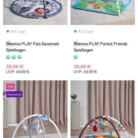
Auf Lager
Auf Lager
(8)
(6)
Beemoo PLAY Pals Savannah
Beemoo PLAY Forest Friends
Spielbogen
Spielbogen
39,99 €
39,99 €
UVP: 49,99 €
UVP: 49,99 €
-10%
Superpreis