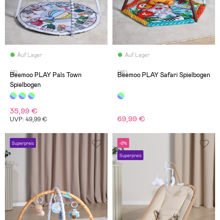
Auf Lager
Auf Lager
(8)
(16)
Beemoo PLAY Pals Town
Beemoo PLAY Safari Spielbogen
Spielbogen
35,99 €
69,99 €
UVP: 49,99 €
Superpreis
-9%
Superpreis