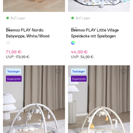
Auf Lager
Auf Lager
(2)
(53)
Beemoo PLAY Nordic
Beemoo PLAY Little Village
Babywippe, White/Wood
Spieldecke mit Spielbogen
71,99 €
44,99 €
UVP: 179,99 €
UVP: 54,99 €
Testsieger
Testsieger
Superpreis
Superpreis