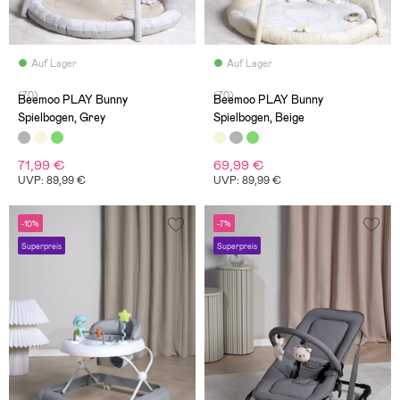
Auf Lager
Auf Lager
(70)
(70)
Beemoo PLAY Bunny
Beemoo PLAY Bunny
Spielbogen, Grey
Spielbogen, Beige
71,99 €
69,99 €
UVP: 89,99 €
UVP: 89,99 €
-10%
-7%
Superpreis
Superpreis