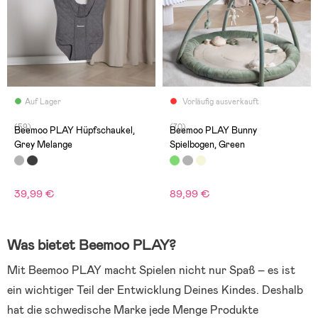
Auf Lager
Vorläufig ausverkauft
(59)
(70)
Beemoo PLAY Hüpfschaukel,
Beemoo PLAY Bunny
Grey Melange
Spielbogen, Green
39,99 €
89,99 €
Was bietet Beemoo PLAY?
Mit Beemoo PLAY macht Spielen nicht nur Spaß – es ist
ein wichtiger Teil der Entwicklung Deines Kindes. Deshalb
hat die schwedische Marke jede Menge Produkte