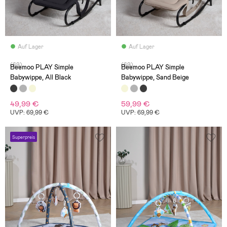
Auf Lager
Auf Lager
(69)
(69)
Beemoo PLAY Simple
Beemoo PLAY Simple
Babywippe, All Black
Babywippe, Sand Beige
49,99 €
59,99 €
UVP: 69,99 €
UVP: 69,99 €
Superpreis