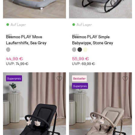
Auf Lager
Auf Lager
(18)
(69)
Beemoo PLAY Move
Beemoo PLAY Simple
Lauflernhilfe, Sea Grey
Babywippe, Stone Grey
44,99 €
55,99 €
UVP: 74,99 €
UVP: 69,99 €
Superpreis
Bestseller
Superpreis