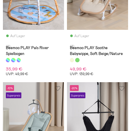
Auf Lager
Auf Lager
(8)
(3)
Beemoo PLAY Pals River
Beemoo PLAY Soothe
Spielbogen
Babywippe, Soft Beige/Nature
35,99 €
49,99 €
UVP: 49,99 €
UVP: 139,99 €
-10%
-20%
Superpreis
Superpreis