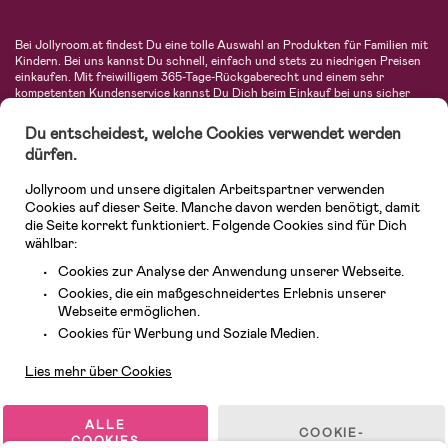
Bei Jollyroom.at findest Du eine tolle Auswahl an Produkten für Familien mit
Kindern. Bei uns kannst Du schnell, einfach und stets zu niedrigen Preisen
einkaufen. Mit freiwilligem 365-Tage-Rückgaberecht und einem sehr
kompetenten Kundenservice kannst Du Dich beim Einkauf bei uns sicher
fühlen. In unserem Sortiment findest Du unter anderem Kinderwagen,
Autositze, Kinder- und Babymode, Produkte für Mütter und eine Menge
Du entscheidest, welche Cookies verwendet werden
fantastischer Einrichtungsgegenstände, Spielsachen, Babyprodukte und
dürfen.
vieles mehr. Wir haben Produkte von bekannten Herstellern wie Britax, Maxi-
Cosi, Hauck, Baby Jogger, Ergobaby, Didriksons, KidKraft, Ergobaby, Philips
Jollyroom und unsere digitalen Arbeitspartner verwenden
Avent, Jack Wolfskin, Cybex, LEGO und vielen mehr. Schau Dich um in
unserem vielfältigen Onlineshop für Kinder & Babys. Willkommen!
Cookies auf dieser Seite. Manche davon werden benötigt, damit
die Seite korrekt funktioniert. Folgende Cookies sind für Dich
wählbar:
Cookies zur Analyse der Anwendung unserer Webseite.
Cookies, die ein maßgeschneidertes Erlebnis unserer
Webseite ermöglichen.
Kundendienst
Cookies für Werbung und Soziale Medien.
Lies mehr über Cookies
© 2026 Jollyroom GmbH. Alle Rechte vorbehalten.
ALLE
COOKIE-
COOKIES