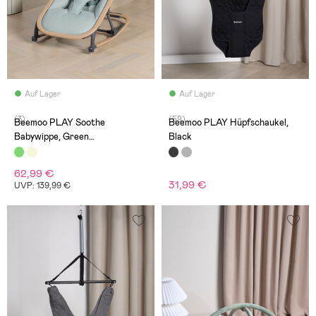
Auf Lager
Auf Lager
(3)
(59)
Beemoo PLAY Soothe
Beemoo PLAY Hüpfschaukel,
Babywippe, Green
Black
Melange/Nature
62,99 €
31,99 €
UVP: 139,99 €