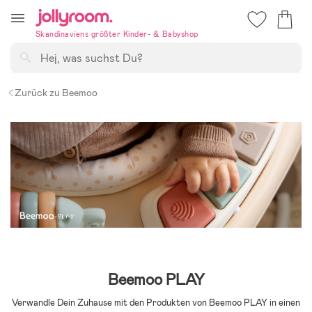
Hoppa
till
Skandinaviens größter Kinder- & Babyshop
innehållet
Suchen
Zurück zu Beemoo
Beemoo PLAY
Verwandle Dein Zuhause mit den Produkten von Beemoo PLAY in einen