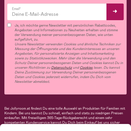
Email*
Ja, ich möchte gerne Newsletter mit persönlichen Rabattcodes,
Angeboten und Informationen zu Neuheiten erhalten und stimme
der Verwendung meiner personenbezogenen Daten, wie unten
aufgeführt, zu.
Unsere Newsletter verwenden Cookies und ähnliche Techniken zur
Messung der Öffnungsrate und des Kundeninteresses an unseren
Angeboten, für personalisierte Anzeigen und Inhaltsmarketing
sowie zu Statistikzwecken. Mehr über die Verwendung und den
Schutz Deiner personenbezogenen Daten und Cookies kannst Du in
unseren Richtlinien zu
Datenschutz
und
Cookies
lesen. Du kannst
Deine Zustimmung zur Verwendung Deiner personenbezogenen
Daten und Cookies jederzeit widerrufen, indem Du Dich vom
Newsletter abmeldest.
Bei Jollyroom.at findest Du eine tolle Auswahl an Produkten für Familien mit
Kindern. Bei uns kannst Du schnell, einfach und stets zu niedrigen Preisen
einkaufen. Mit freiwilligem 365-Tage-Rückgaberecht und einem sehr
kompetenten Kundenservice kannst Du Dich beim Einkauf bei uns sicher
fühlen. In unserem Sortiment findest Du unter anderem Kinderwagen,