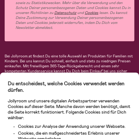
sowie zu Statistikzwecken. Mehr über die Verwendung und den
Schutz Deiner personenbezogenen Daten und Cookies kannst Du in
unseren Richtlinien zu
Datenschutz
und
Cookies
lesen. Du kannst
Deine Zustimmung zur Verwendung Deiner personenbezogenen
Daten und Cookies jederzeit widerrufen, indem Du Dich vom
Newsletter abmeldest.
Bei Jollyroom.at findest Du eine tolle Auswahl an Produkten für Familien mit
Kindern. Bei uns kannst Du schnell, einfach und stets zu niedrigen Preisen
einkaufen. Mit freiwilligem 365-Tage-Rückgaberecht und einem sehr
kompetenten Kundenservice kannst Du Dich beim Einkauf bei uns sicher
fühlen. In unserem Sortiment findest Du unter anderem Kinderwagen,
Autositze, Kinder- und Babymode, Produkte für Mütter und eine Menge
Du entscheidest, welche Cookies verwendet werden
fantastischer Einrichtungsgegenstände, Spielsachen, Babyprodukte und
dürfen.
vieles mehr. Wir haben Produkte von bekannten Herstellern wie Britax, Maxi-
Cosi, Hauck, Baby Jogger, Ergobaby, Didriksons, KidKraft, Ergobaby, Philips
Jollyroom und unsere digitalen Arbeitspartner verwenden
Avent, Jack Wolfskin, Cybex, LEGO und vielen mehr. Schau Dich um in
unserem vielfältigen Onlineshop für Kinder & Babys. Willkommen!
Cookies auf dieser Seite. Manche davon werden benötigt, damit
die Seite korrekt funktioniert. Folgende Cookies sind für Dich
wählbar:
Cookies zur Analyse der Anwendung unserer Webseite.
Cookies, die ein maßgeschneidertes Erlebnis unserer
Webseite ermöglichen.