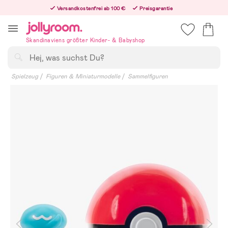
Hoppa
Versandkostenfrei ab 100 €
Preisgarantie
till
Freiwilliges 365-Tage-Rückgaberecht
innehållet
Bestelle jetzt – wir versenden noch am selben Werktag!
Skandinaviens größter Kinder- & Babyshop
Suchen
Spielzeug
Figuren & Miniaturmodelle
Sammelfiguren