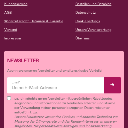
Kundenservice
Bestellen und Bezahlen
AGB
Datenschutz
Widerrufsrecht, Retouren & Garantie
Cookie settings
Versand
Unsere Verantwortung
Impressum
Über uns
NEWSLETTER
Abonniere unseren Newsletter und erhalte exklusive Vorteile!
Email*
Ja, ich möchte gerne Newsletter mit persönlichen Rabattcodes,
Angeboten und Informationen zu Neuheiten erhalten und stimme
der Verwendung meiner personenbezogenen Daten, wie unten
aufgeführt, zu.
Unsere Newsletter verwenden Cookies und ähnliche Techniken zur
Messung der Öffnungsrate und des Kundeninteresses an unseren
Angeboten, für personalisierte Anzeigen und Inhaltsmarketing