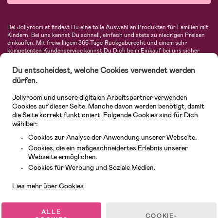
Bei Jollyroom.at findest Du eine tolle Auswahl an Produkten für Familien mit
Kindern. Bei uns kannst Du schnell, einfach und stets zu niedrigen Preisen
einkaufen. Mit freiwilligem 365-Tage-Rückgaberecht und einem sehr
kompetenten Kundenservice kannst Du Dich beim Einkauf bei uns sicher
fühlen. In unserem Sortiment findest Du unter anderem Kinderwagen,
Autositze, Kinder- und Babymode, Produkte für Mütter und eine Menge
Du entscheidest, welche Cookies verwendet werden
fantastischer Einrichtungsgegenstände, Spielsachen, Babyprodukte und
dürfen.
vieles mehr. Wir haben Produkte von bekannten Herstellern wie Britax, Maxi-
Cosi, Hauck, Baby Jogger, Ergobaby, Didriksons, KidKraft, Ergobaby, Philips
Jollyroom und unsere digitalen Arbeitspartner verwenden
Avent, Jack Wolfskin, Cybex, LEGO und vielen mehr. Schau Dich um in
unserem vielfältigen Onlineshop für Kinder & Babys. Willkommen!
Cookies auf dieser Seite. Manche davon werden benötigt, damit
die Seite korrekt funktioniert. Folgende Cookies sind für Dich
wählbar:
Cookies zur Analyse der Anwendung unserer Webseite.
Cookies, die ein maßgeschneidertes Erlebnis unserer
Webseite ermöglichen.
Kundendienst
Cookies für Werbung und Soziale Medien.
Lies mehr über Cookies
© 2026 Jollyroom GmbH. Alle Rechte vorbehalten.
ALLE
COOKIE-