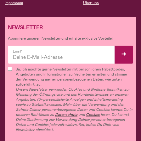
Impressum
Über uns
NEWSLETTER
Abonniere unseren Newsletter und erhalte exklusive Vorteile!
Email*
Ja, ich möchte gerne Newsletter mit persönlichen Rabattcodes,
Angeboten und Informationen zu Neuheiten erhalten und stimme
der Verwendung meiner personenbezogenen Daten, wie unten
aufgeführt, zu.
Unsere Newsletter verwenden Cookies und ähnliche Techniken zur
Messung der Öffnungsrate und des Kundeninteresses an unseren
Angeboten, für personalisierte Anzeigen und Inhaltsmarketing
sowie zu Statistikzwecken. Mehr über die Verwendung und den
Schutz Deiner personenbezogenen Daten und Cookies kannst Du in
unseren Richtlinien zu
Datenschutz
und
Cookies
lesen. Du kannst
Deine Zustimmung zur Verwendung Deiner personenbezogenen
Daten und Cookies jederzeit widerrufen, indem Du Dich vom
Newsletter abmeldest.