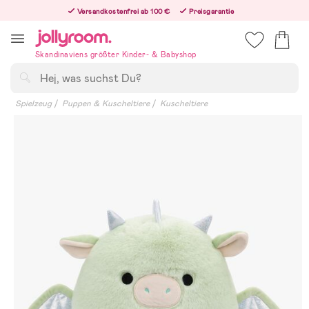
Hoppa
Versandkostenfrei ab 100 €
Preisgarantie
till
Freiwilliges 365-Tage-Rückgaberecht
innehållet
Bestelle jetzt – wir versenden noch am selben Werktag!
Skandinaviens größter Kinder- & Babyshop
Suchen
Spielzeug
Puppen & Kuscheltiere
Kuscheltiere