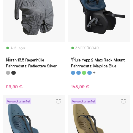
Auf Lager
3 VERFÜGBAR
(2)
(6)
North 13.5 Regenhülle
Thule Yepp 2 Maxi Rack Mount
Fahrradsitz, Reflective Silver
Fahrradsitz, Majolica Blue
29,99 €
148,99 €
Versandkostenfrei
Versandkostenfrei