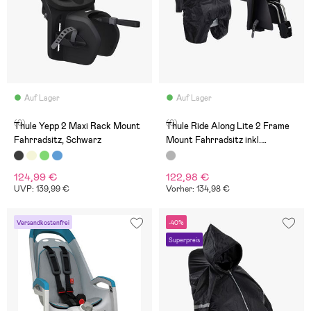
Auf Lager
Auf Lager
(0)
(0)
Thule Yepp 2 Maxi Rack Mount
Thule Ride Along Lite 2 Frame
Fahrradsitz, Schwarz
Mount Fahrradsitz inkl.
Regenschutz, Dark Gray
124,99 €
122,98 €
UVP: 139,99 €
Vorher: 134,98 €
Versandkostenfrei
-40%
Superpreis