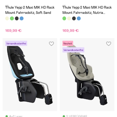
(1)
(1)
Thule Yepp 2 Maxi MIK HD Rack
Thule Yepp 2 Maxi MIK HD Rack
Mount Fahrradsitz, Soft Sand
Mount Fahrradsitz, Nutria
Green
169,99 €
169,99 €
Versandkostenfrei
Neuheit
Versandkostenfrei
Auf Lager
5 VERFÜGBAR