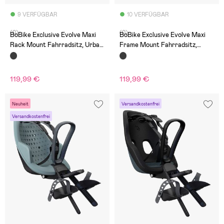
9 VERFÜGBAR
10 VERFÜGBAR
(0)
(0)
BoBike Exclusive Evolve Maxi
BoBike Exclusive Evolve Maxi
Rack Mount Fahrradsitz, Urban
Frame Mount Fahrradsitz,
Black
Urban Black
119,99 €
119,99 €
Neuheit
Versandkostenfrei
Versandkostenfrei