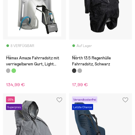
8 VERFÜGBAR
Auf Lager
(0)
(2)
Hamax Amaze Fahrradsitz mit
North 13.5 Regenhülle
verriegelbarem Gurt, Light
Fahrradsitz, Schwarz
Grey/Petrol Blue
134,99 €
17,99 €
-25%
Versandkostenfrei
Superpreis
Letzte Chance