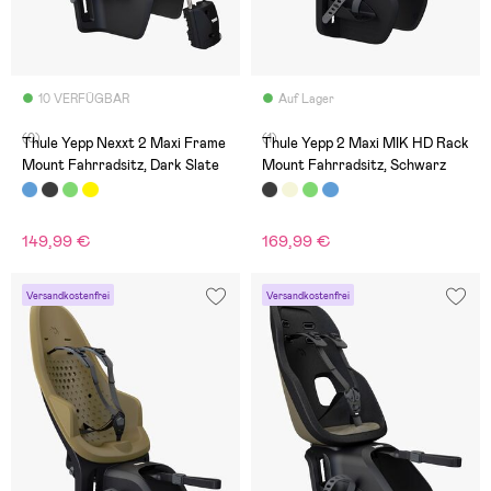
10 VERFÜGBAR
Auf Lager
(0)
(1)
Thule Yepp Nexxt 2 Maxi Frame
Thule Yepp 2 Maxi MIK HD Rack
Mount Fahrradsitz, Dark Slate
Mount Fahrradsitz, Schwarz
149,99 €
169,99 €
Versandkostenfrei
Versandkostenfrei