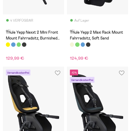
4 VERFÜGBAR
Auf Lager
(0)
(0)
Thule Yepp Nexxt 2 Mini Front
Thule Yepp 2 Maxi Rack Mount
Mount Fahrradsitz, Burnished
Fahrradsitz, Soft Sand
Yellow
129,99 €
124,99 €
Versandkostenfrei
-10%
Versandkostenfrei