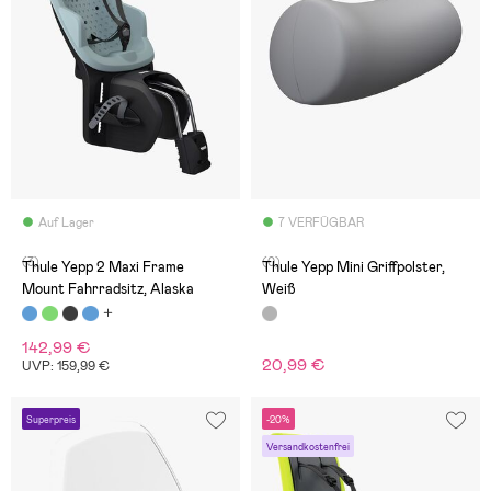
Auf Lager
7 VERFÜGBAR
(3)
(0)
Thule Yepp 2 Maxi Frame
Thule Yepp Mini Griffpolster,
Mount Fahrradsitz, Alaska
Weiß
142,99 €
20,99 €
UVP: 159,99 €
Superpreis
-20%
Versandkostenfrei