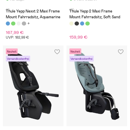
(1)
(0)
Thule Yepp Nexxt 2 Maxi Frame
Thule Yepp 2 Maxi Frame
Mount Fahrradsitz, Aquamarine
Mount Fahrradsitz, Soft Sand
167,99 €
159,99 €
UVP: 182,99 €
Neuheit
Neuheit
Versandkostenfrei
Versandkostenfrei