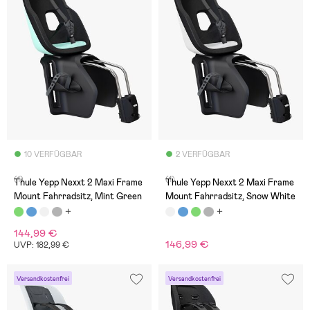
10 VERFÜGBAR
2 VERFÜGBAR
(1)
(1)
Thule Yepp Nexxt 2 Maxi Frame
Thule Yepp Nexxt 2 Maxi Frame
Mount Fahrradsitz, Mint Green
Mount Fahrradsitz, Snow White
144,99 €
146,99 €
UVP: 182,99 €
Versandkostenfrei
Versandkostenfrei