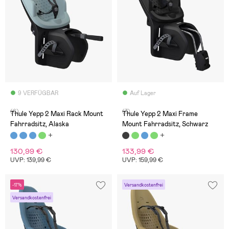
9 VERFÜGBAR
Auf Lager
(6)
(3)
Thule Yepp 2 Maxi Rack Mount
Thule Yepp 2 Maxi Frame
Fahrradsitz, Alaska
Mount Fahrradsitz, Schwarz
130,99 €
133,99 €
UVP: 139,99 €
UVP: 159,99 €
-17%
Versandkostenfrei
Versandkostenfrei