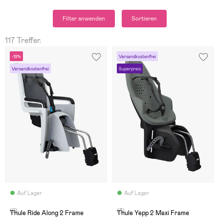
Filter anwenden
Sortieren
117 Treffer.
-19%
Versandkostenfrei
Versandkostenfrei
Superpreis
Auf Lager
Auf Lager
(2)
(3)
Thule Ride Along 2 Frame
Thule Yepp 2 Maxi Frame