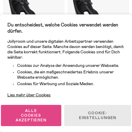
Du entscheidest, welche Cookies verwendet werden
dürfen.
Jollyroom und unsere digitalen Arbeitspartner verwenden
Cookies auf dieser Seite. Manche davon werden benötigt, damit
die Seite korrekt funktioniert. Folgende Cookies sind für Dich
wählbar:
Cookies zur Analyse der Anwendung unserer Webseite.
Cookies, die ein maßgeschneidertes Erlebnis unserer
Auf Lager
Auf Lager
Webseite ermöglichen.
Kundendienst
(0)
(1)
Cookies für Werbung und Soziale Medien.
Thule Yepp Nexxt 2 Maxi Rack
Thule Yepp Nexxt 2 Maxi Frame
Mount Fahrradsitz, Chocolate
Mount Fahrradsitz, Monument
Lies mehr über Cookies
Brown
Grey
149,99 €
139,99 €
UVP: 182,99 €
ALLE
COOKIE-
COOKIES
EINSTELLUNGEN
AKZEPTIEREN
Versandkostenfrei