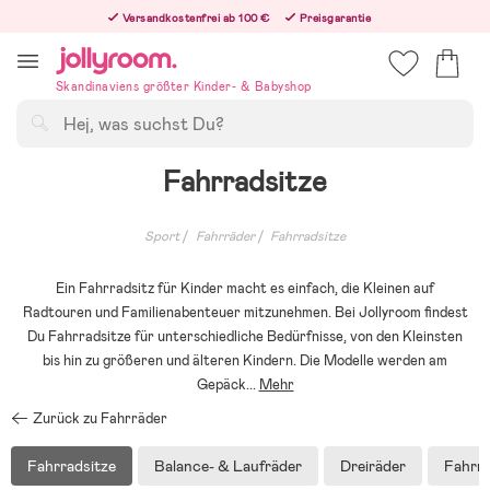
Hoppa
Versandkostenfrei ab 100 €
Preisgarantie
till
Freiwilliges 365-Tage-Rückgaberecht
innehållet
Bestellungen, die nach 12:00 Uhr eingehen, werden am nächsten Werktag versandt!
Skandinaviens größter Kinder- & Babyshop
Suchen
Fahrradsitze
Sport
Fahrräder
Fahrradsitze
Ein Fahrradsitz für Kinder macht es einfach, die Kleinen auf
Radtouren und Familienabenteuer mitzunehmen. Bei Jollyroom findest
Du Fahrradsitze für unterschiedliche Bedürfnisse, von den Kleinsten
bis hin zu größeren und älteren Kindern. Die Modelle werden am
Gepäck
...
Mehr
Zurück zu Fahrräder
Fahrradsitze
Balance- & Laufräder
Dreiräder
Fahrr