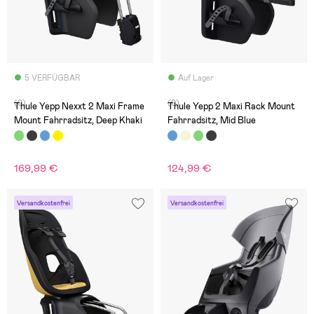
5 VERFÜGBAR
Auf Lager
(0)
(0)
Thule Yepp Nexxt 2 Maxi Frame
Thule Yepp 2 Maxi Rack Mount
Mount Fahrradsitz, Deep Khaki
Fahrradsitz, Mid Blue
169,99 €
124,99 €
Versandkostenfrei
Versandkostenfrei