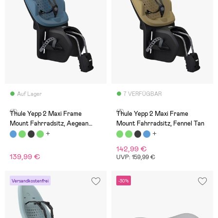
Auf Lager
7 VERFÜGBAR
(3)
(3)
Thule Yepp 2 Maxi Frame
Thule Yepp 2 Maxi Frame
Mount Fahrradsitz, Aegean
Mount Fahrradsitz, Fennel Tan
Blue
142,99 €
139,99 €
UVP: 159,99 €
Versandkostenfrei
-30%