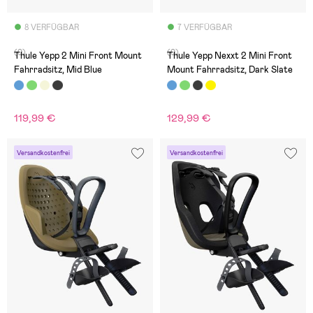
8 VERFÜGBAR
7 VERFÜGBAR
(0)
(0)
Thule Yepp 2 Mini Front Mount
Thule Yepp Nexxt 2 Mini Front
Fahrradsitz, Mid Blue
Mount Fahrradsitz, Dark Slate
119,99 €
129,99 €
Versandkostenfrei
Versandkostenfrei