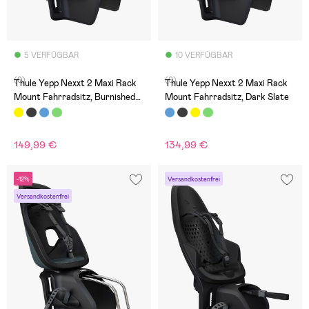
5 VERFÜGBAR
10 VERFÜGBAR
(0)
(0)
Thule Yepp Nexxt 2 Maxi Rack
Thule Yepp Nexxt 2 Maxi Rack
Mount Fahrradsitz, Burnished
Mount Fahrradsitz, Dark Slate
Yellow
149,99 €
134,99 €
-12%
Versandkostenfrei
Versandkostenfrei