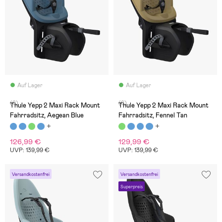
Auf Lager
Auf Lager
(6)
(6)
Thule Yepp 2 Maxi Rack Mount
Thule Yepp 2 Maxi Rack Mount
Fahrradsitz, Aegean Blue
Fahrradsitz, Fennel Tan
126,99 €
129,99 €
UVP: 139,99 €
UVP: 139,99 €
Versandkostenfrei
Versandkostenfrei
Superpreis