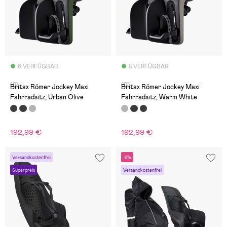
6 VERFÜGBAR
8 VERFÜGBAR
(0)
(0)
Britax Römer Jockey Maxi
Britax Römer Jockey Maxi
Fahrradsitz, Urban Olive
Fahrradsitz, Warm White
192,99 €
192,99 €
Versandkostenfrei
-9%
Superpreis
Versandkostenfrei