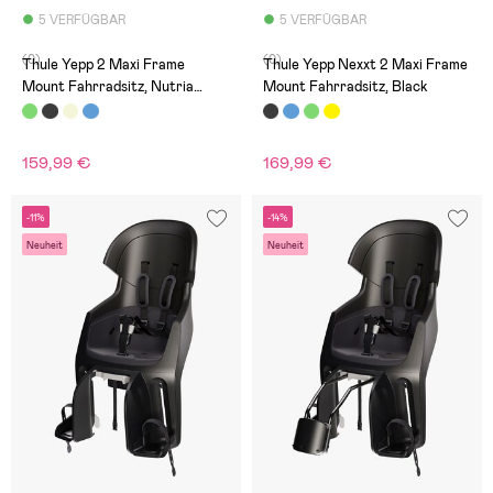
5 VERFÜGBAR
5 VERFÜGBAR
(0)
(0)
Thule Yepp 2 Maxi Frame
Thule Yepp Nexxt 2 Maxi Frame
Mount Fahrradsitz, Nutria
Mount Fahrradsitz, Black
Green
159,99 €
169,99 €
-11%
-14%
Neuheit
Neuheit