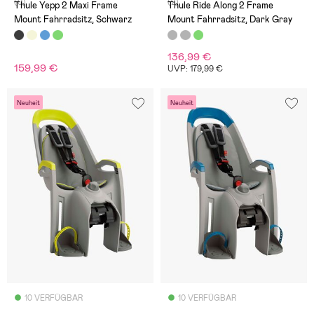
(0)
(2)
Thule Yepp 2 Maxi Frame
Thule Ride Along 2 Frame
Mount Fahrradsitz, Schwarz
Mount Fahrradsitz, Dark Gray
136,99 €
159,99 €
UVP: 179,99 €
Neuheit
Neuheit
10 VERFÜGBAR
10 VERFÜGBAR