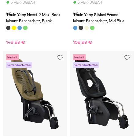
5 VERFÜGBAR
5 VERFÜGBAR
(0)
(0)
Thule Yepp Nexxt 2 Maxi Rack
Thule Yepp 2 Maxi Frame
Mount Fahrradsitz, Black
Mount Fahrradsitz, Mid Blue
149,99 €
159,99 €
Neuheit
Neuheit
Versandkostenfrei
Versandkostenfrei