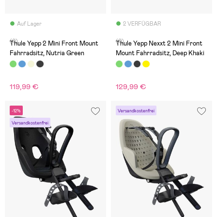
Auf Lager
2 VERFÜGBAR
(0)
(0)
Thule Yepp 2 Mini Front Mount
Thule Yepp Nexxt 2 Mini Front
Fahrradsitz, Nutria Green
Mount Fahrradsitz, Deep Khaki
119,99 €
129,99 €
-12%
Versandkostenfrei
Versandkostenfrei