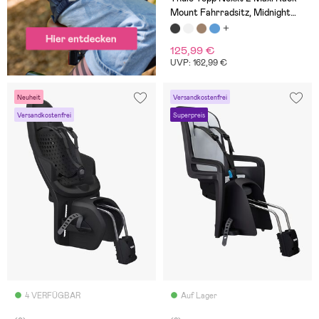
Mount Fahrradsitz, Midnight
Black
125,99 €
UVP: 162,99 €
Neuheit
Versandkostenfrei
Versandkostenfrei
Superpreis
4 VERFÜGBAR
Auf Lager