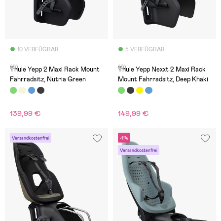
10 VERFÜGBAR
5 VERFÜGBAR
(0)
(0)
Thule Yepp 2 Maxi Rack Mount
Thule Yepp Nexxt 2 Maxi Rack
Fahrradsitz, Nutria Green
Mount Fahrradsitz, Deep Khaki
139,99 €
149,99 €
Versandkostenfrei
-11%
Versandkostenfrei