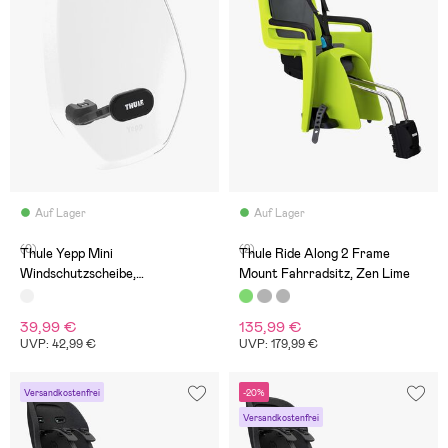
Auf Lager
Auf Lager
(0)
(2)
Thule Yepp Mini
Thule Ride Along 2 Frame
Windschutzscheibe,
Mount Fahrradsitz, Zen Lime
Durchsichtig
39,99 €
135,99 €
UVP: 42,99 €
UVP: 179,99 €
Versandkostenfrei
-20%
Versandkostenfrei