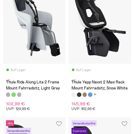
Auf Lager
Auf Lager
(3)
(0)
Thule Ride Along Lite 2 Frame
Thule Yepp Nexxt 2 Maxi Rack
Mount Fahrradsitz, Light Gray
Mount Fahrradsitz, Snow White
102,99 €
145,99 €
UVP: 129,99 €
UVP: 162,99 €
-14%
Versandkostenfrei
Versandkostenfrei
Superpreis