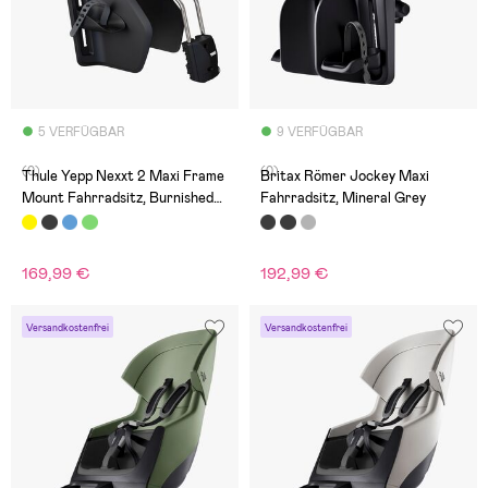
5 VERFÜGBAR
9 VERFÜGBAR
(0)
(0)
Thule Yepp Nexxt 2 Maxi Frame
Britax Römer Jockey Maxi
Mount Fahrradsitz, Burnished
Fahrradsitz, Mineral Grey
Yellow
169,99 €
192,99 €
Versandkostenfrei
Versandkostenfrei