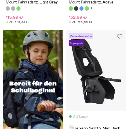
Mount Fahrradsitz, Light Gray
Mount Fahrradsitz, Agave
115,99 €
132,99 €
UVP: 179,99 €
UVP: 159,99 €
Versandkostenfrei
Superpreis
Auf Lager
(0)
Thule Yepp Nexxt 2 Maxi Rack