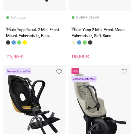
Auf Lager
8 VERFÜGBAR
(0)
(0)
Thule Yepp Nexxt 2 Mini Front
Thule Yepp 2 Mini Front Mount
Mount Fahrradsitz, Black
Fahrradsitz, Soft Sand
114,99 €
119,99 €
Versandkostenfrei
-11%
Versandkostenfrei