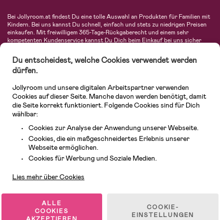
Bei Jollyroom.at findest Du eine tolle Auswahl an Produkten für Familien mit
Kindern. Bei uns kannst Du schnell, einfach und stets zu niedrigen Preisen
einkaufen. Mit freiwilligem 365-Tage-Rückgaberecht und einem sehr
kompetenten Kundenservice kannst Du Dich beim Einkauf bei uns sicher
fühlen. In unserem Sortiment findest Du unter anderem Kinderwagen,
Autositze, Kinder- und Babymode, Produkte für Mütter und eine Menge
Du entscheidest, welche Cookies verwendet werden
fantastischer Einrichtungsgegenstände, Spielsachen, Babyprodukte und
dürfen.
vieles mehr. Wir haben Produkte von bekannten Herstellern wie Britax, Maxi-
Cosi, Hauck, Baby Jogger, Ergobaby, Didriksons, KidKraft, Ergobaby, Philips
Jollyroom und unsere digitalen Arbeitspartner verwenden
Avent, Jack Wolfskin, Cybex, LEGO und vielen mehr. Schau Dich um in
unserem vielfältigen Onlineshop für Kinder & Babys. Willkommen!
Cookies auf dieser Seite. Manche davon werden benötigt, damit
die Seite korrekt funktioniert. Folgende Cookies sind für Dich
wählbar:
Cookies zur Analyse der Anwendung unserer Webseite.
Cookies, die ein maßgeschneidertes Erlebnis unserer
Webseite ermöglichen.
Kundendienst
Cookies für Werbung und Soziale Medien.
Lies mehr über Cookies
© 2026 Jollyroom GmbH. Alle Rechte vorbehalten.
ALLE
COOKIE-
COOKIES
EINSTELLUNGEN
AKZEPTIEREN