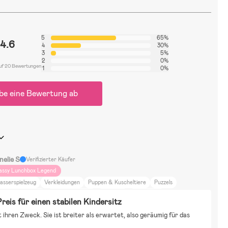
5
65%
4.6
4
30%
3
5%
2
0%
uf 20 Bewertungen
1
0%
be eine Bewertung ab
nelie S
Verifizierter Käufer
assy Lunchbox Legend
asserspielzeug
Verkleidungen
Puppen & Kuscheltiere
Puzzels
ausätze & LEGO
Malen & Basteln
BallSport
Rollenspiele
reis für einen stabilen Kindersitz
nterspielzeug
Babblarna
Arne Alligator
Bluey
Paw Patrol
lt ihren Zweck. Sie ist breiter als erwartet, also geräumig für das 
sney Lilo und Stitch
Disney Der König der Löwen
Wohnung