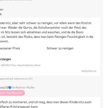
ren
st
dersitz, aber sehr schwer zu reinigen, vor allem wenn das Kind im 
 war. Weder die Gurte, die Schulterpolster noch der Rest des 
 im Sitz lassen sich abnehmen und waschen, und da die Basis 
t ist, besteht das Risiko, dass man beim Reinigen Feuchtigkeit in die 
kommt..
essener Preis
Schwer zu reinigen
anzeigen
I-GROW 2 Plus i-Size Kindersitz, Black
letzte Woche
gepostet auf Jollyroom.no 🇳🇴
nna M
Verifizierter Käufer
unior Hug Receiver
infach zu montieren, und ich mag, dass man diesen Kindersitz auch 
rößeres Kind anpassen kann.