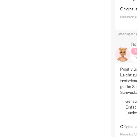
Original 
Kinderkraft 
Ursprünglich 
Ro
T
F
W
Positiv ü
M
Leicht zu
W
trotzdem 
gut im Si
Z
Schweste
Em
Geräu
Einfac
Leich
Original 
Kinderkraft 