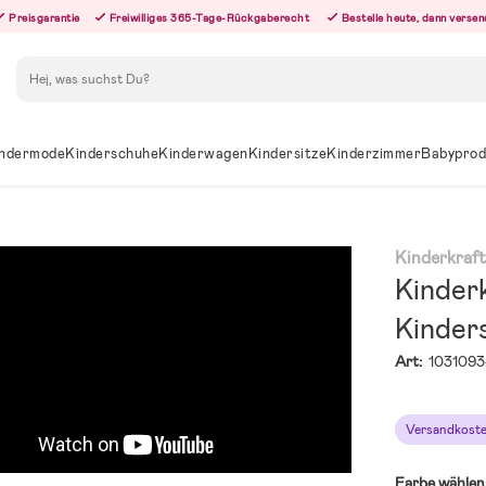
Preisgarantie
Freiwilliges 365-Tage-Rückgaberecht
Bestelle heute, dann versen
Suchen
ndermode
Kinderschuhe
Kinderwagen
Kindersitze
Kinderzimmer
Babyprod
Kinderkraf
Kinder
Kinder
Art:
1031093
Versandkoste
Farbe wählen