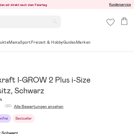
Kundenservice
den wir direkt nach dem Feiertag
ukte
Mama
Sport
Freizeit & Hobby
Guides
Marken
t
kraft I-GROW 2 Plus i-Size
sitz, Schwarz
4
(20)
Alle Bewertungen ansehen
nfrei
Bestseller
:
Schwarz