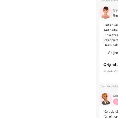
Si
Ga
Guter Kin
Auto übel
Einsatzes
integrier
Basis be
Angem
Original 
Kinderkraft 
Ursprünglich 
Je
J
Relativ e
für ein g