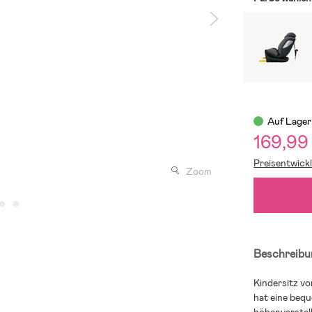
Auf Lager
169,99
Preisentwick
Zoom
Beschreibu
Kindersitz vo
hat eine beq