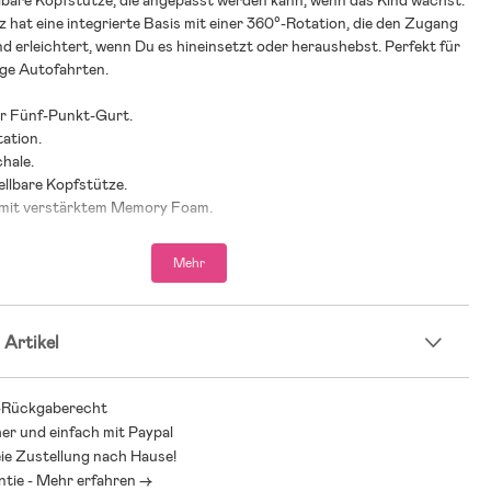
lbare Kopfstütze, die angepasst werden kann, wenn das Kind wächst.
z hat eine integrierte Basis mit einer 360°-Rotation, die den Zugang
d erleichtert, wenn Du es hineinsetzt oder heraushebst. Perfekt für
nge Autofahrten.
er Fünf-Punkt-Gurt.
tation.
chale.
ellbare Kopfstütze.
 mit verstärktem Memory Foam.
allschutz.
sy Grow System kannst Du die Kopfstütze und den Gurt mit einem
Mehr
tellen.
 Top-Tether-Installation.
nach i-Size und UN R129.
 Artikel
bare Neugeboreneneinlage.
sis.
-Rückgaberecht
her und einfach mit Paypal
hlung: ab Geburt bis 12 Jahre.
ie Zustellung nach Hause!
 Größe: 40–150 cm.
ntie - Mehr erfahren ->
erichtete Verwendung bis zu 4 Jahren möglich.