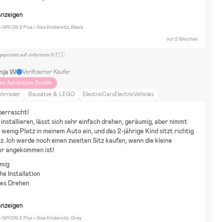
anzeigen
I-GROW 2 Plus i-Size Kindersitz, Black
vor 2 Wochen
gepostet auf Jollyroom.fi 🇫🇮
nja W
Verifizierter Käufer
iny Adventure Buddie
ahrräder
Bausätze & LEGO
ElectricCarsElectricVehicles
asserspielzeug
Winterspielzeug
BallSport
Rollenspiele
Babblarna
berrascht! 
ama Muh und die Krähe
Pettersson und Findus
Mumin
Haus
 installieren, lässt sich sehr einfach drehen, geräumig, aber nimmt 
ohne auf dem Land
Auto
Zu Fuß
Spazierengehen
Training
Reisen
wenig Platz in meinem Auto ein, und das 2-jährige Kind sitzt richtig 
tz. Ich werde noch einen zweiten Sitz kaufen, wenn die kleine 
uhause und Garten
Schönheit und Mode
Einrichtung
Sport
r angekommen ist!
maljunga, pockit+
mig
he Installation
tes Drehen
anzeigen
I-GROW 2 Plus i-Size Kindersitz, Grey