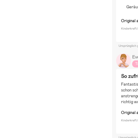
S
Geräum
Z
Original 
Kinderkraft 
Ursprünglich 
Ev
T
So zufr
Fantastis
schon sch
anstrenge
richtig w
Original 
Kinderkraft 
Ursprünglich 