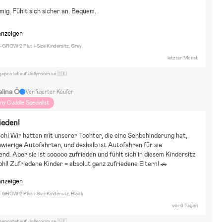
pazierengehen
Reisen
Farbenfroh
Raus aufs Land
Tiere und Natur
ig. Fühlt sich sicher an. Bequem.
uhause und Garten
Film und Literatur
anzeigen
I-GROW 2 Plus i-Size Kindersitz, Grey
letzten Monat
gepostet auf Jollyroom.se 🇸🇪
elina Ö
Verifizierter Käufer
iny Cuddle Specialist
ieden!
ch! Wir hatten mit unserer Tochter, die eine Sehbehinderung hat, 
wierige Autofahrten, und deshalb ist Autofahren für sie 
nd. Aber sie ist sooooo zufrieden und fühlt sich in diesem Kindersitz 
ohl! Zufriedene Kinder = absolut ganz zufriedene Eltern! 🚗
anzeigen
I-GROW 2 Plus i-Size Kindersitz, Black
vor 6 Tagen
gepostet auf Jollyroom.se 🇸🇪