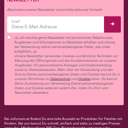
Abonniere unseren Newsletter und erhalte exklusive Vorteile!
Email*
Ja, ich möchte gerne Newsletter mit persönlichen Rabattcodes,
Angeboten und Informationen zu Neuheiten erhalten und stimme
der Verwendung meiner personenbezogenen Daten, wie unten
aufgeführt, zu.
Unsere Newsletter verwenden Cookies und ähnliche Techniken zur
Messung der Öffnungsrate und des Kundeninteresses an unseren
Angeboten, für personalisierte Anzeigen und Inhaltsmarketing
sowie zu Statistikzwecken. Mehr über die Verwendung und den
Schutz Deiner personenbezogenen Daten und Cookies kannst Du in
unseren Richtlinien zu
Datenschutz
und
Cookies
lesen. Du kannst
Deine Zustimmung zur Verwendung Deiner personenbezogenen
Daten und Cookies jederzeit widerrufen, indem Du Dich vom
Newsletter abmeldest.
Bei Jollyroom.at findest Du eine tolle Auswahl an Produkten für Familien mit
Kindern. Bei uns kannst Du schnell, einfach und stets zu niedrigen Preisen
einkaufen. Mit freiwilligem 365-Tage-Rückgaberecht und einem sehr