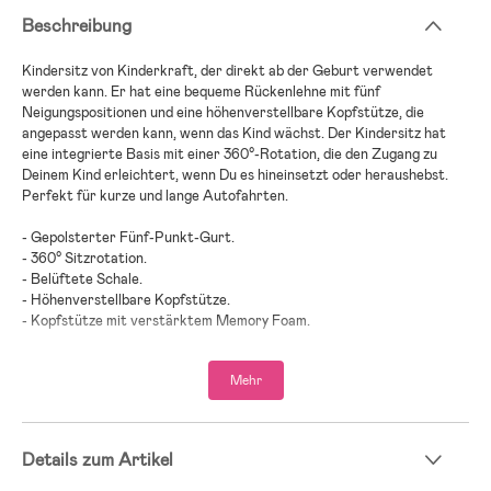
Beschreibung
Kindersitz von Kinderkraft, der direkt ab der Geburt verwendet
werden kann. Er hat eine bequeme Rückenlehne mit fünf
Neigungspositionen und eine höhenverstellbare Kopfstütze, die
angepasst werden kann, wenn das Kind wächst. Der Kindersitz hat
eine integrierte Basis mit einer 360°-Rotation, die den Zugang zu
Deinem Kind erleichtert, wenn Du es hineinsetzt oder heraushebst.
Perfekt für kurze und lange Autofahrten.
- Gepolsterter Fünf-Punkt-Gurt.
- 360° Sitzrotation.
- Belüftete Schale.
- Höhenverstellbare Kopfstütze.
- Kopfstütze mit verstärktem Memory Foam.
- Seitenaufprallschutz.
- Mit dem Easy Grow System kannst Du die Kopfstütze und den Gurt
Mehr
mit einem Handgriff einstellen.
- ISOFIX- und Top-Tether-Installation.
- Zugelassen nach i-Size und UN R129.
- Herausnehmbare Neugeboreneneinlage.
Details zum Artikel
Enthalten: Basis.