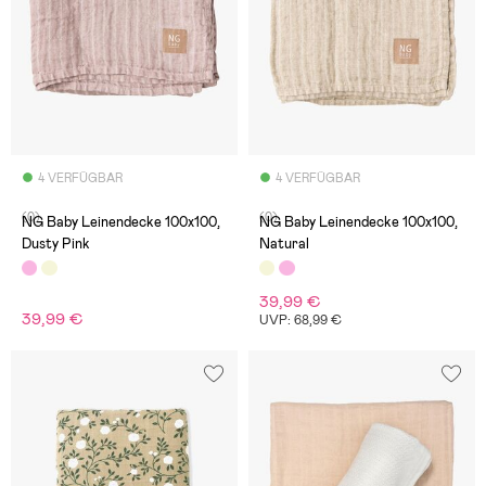
4 VERFÜGBAR
4 VERFÜGBAR
(0)
(0)
NG Baby Leinendecke 100x100,
NG Baby Leinendecke 100x100,
Dusty Pink
Natural
39,99 €
39,99 €
UVP: 68,99 €