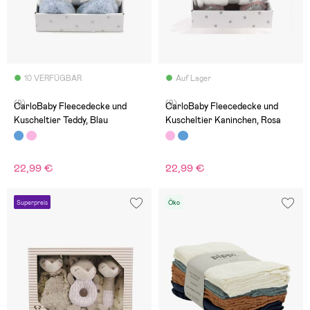
10 VERFÜGBAR
Auf Lager
(9)
(9)
CarloBaby Fleecedecke und
CarloBaby Fleecedecke und
Kuscheltier Teddy, Blau
Kuscheltier Kaninchen, Rosa
22,99 €
22,99 €
Superpreis
Öko