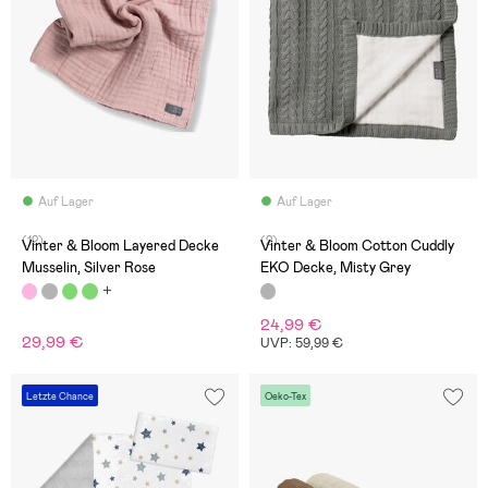
Auf Lager
Auf Lager
(12)
(2)
Vinter & Bloom Layered Decke
Vinter & Bloom Cotton Cuddly
Musselin, Silver Rose
EKO Decke, Misty Grey
24,99 €
29,99 €
UVP: 59,99 €
Letzte Chance
Oeko-Tex