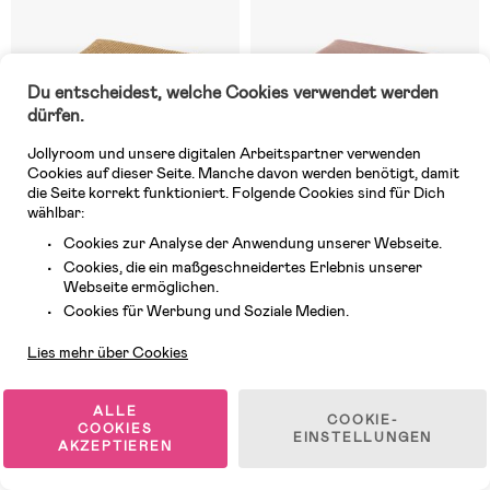
Du entscheidest, welche Cookies verwendet werden
dürfen.
Jollyroom und unsere digitalen Arbeitspartner verwenden
Cookies auf dieser Seite. Manche davon werden benötigt, damit
die Seite korrekt funktioniert. Folgende Cookies sind für Dich
wählbar:
Cookies zur Analyse der Anwendung unserer Webseite.
4 VERFÜGBAR
1 VERFÜGBAR
Cookies, die ein maßgeschneidertes Erlebnis unserer
Webseite ermöglichen.
(0)
(0)
Lässig Gestrickt Decke 80x100,
Lässig Gestrickt Decke 80x100,
Kundendienst
Cookies für Werbung und Soziale Medien.
Nubs Camel
Frizzy Rose
Lies mehr über Cookies
29,99 €
29,99 €
UVP: 62,99 €
UVP: 62,99 €
ALLE
COOKIE-
COOKIES
EINSTELLUNGEN
AKZEPTIEREN
1
/
5