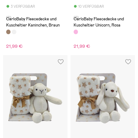
3 VERFÜGBAR
10 VERFÜGBAR
(0)
(0)
CarloBaby Fleecedecke und
CarloBaby Fleecedecke und
Kuscheltier Kaninchen, Braun
Kuscheltier Unicorn, Rosa
21,99 €
21,99 €