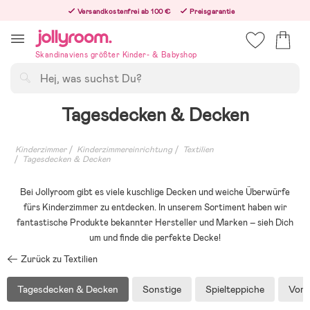
Hoppa
Versandkostenfrei ab 100 €
Preisgarantie
till
Freiwilliges 365-Tage-Rückgaberecht
innehållet
Bestellungen, die nach 12:00 Uhr eingehen, werden am nächsten Werktag versandt!
Skandinaviens größter Kinder- & Babyshop
Suchen
Tagesdecken & Decken
Kinderzimmer
Kinderzimmereinrichtung
Textilien
Tagesdecken & Decken
Bei Jollyroom gibt es viele kuschlige Decken und weiche Überwürfe
fürs Kinderzimmer zu entdecken. In unserem Sortiment haben wir
fantastische Produkte bekannter Hersteller und Marken – sieh Dich
um und finde die perfekte Decke!
Zurück zu Textilien
Tagesdecken & Decken
Sonstige
Spielteppiche
Vorh