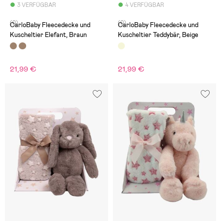
3 VERFÜGBAR
4 VERFÜGBAR
(0)
(0)
CarloBaby Fleecedecke und
CarloBaby Fleecedecke und
Kuscheltier Elefant, Braun
Kuscheltier Teddybär, Beige
21,99 €
21,99 €