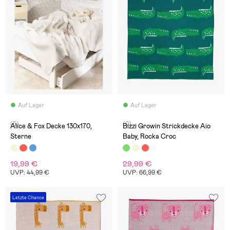
Auf Lager
Auf Lager
(5)
(0)
Alice & Fox Decke 130x170,
Bizzi Growin Strickdecke Aio
Sterne
Baby, Rocka Croc
19,99 €
29,99 €
UVP: 44,99 €
UVP: 66,99 €
Letzte Chance