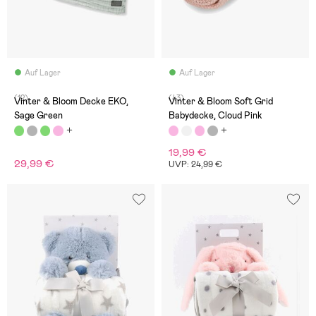
Auf Lager
Auf Lager
(12)
(43)
Vinter & Bloom Decke EKO,
Vinter & Bloom Soft Grid
Sage Green
Babydecke, Cloud Pink
19,99 €
29,99 €
UVP: 24,99 €