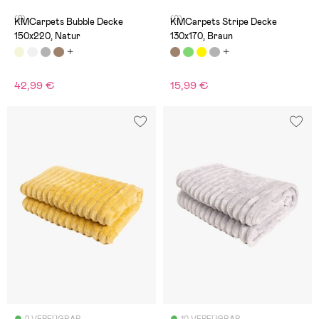
(2)
(0)
KMCarpets Bubble Decke
KMCarpets Stripe Decke
150x220, Natur
130x170, Braun
42,99 €
15,99 €