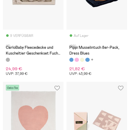
9 VERFÜGBAR
Auf Lager
(2)
(99)
CarloBaby Fleecedecke und
Pippi Musselintuch 8er-Pack,
Kuscheltier Geschenkset Fuchs,
Dress Blues
Grau
24,99 €
21,82 €
UVP: 37,99 €
UVP: 43,99 €
Oeko-Tex