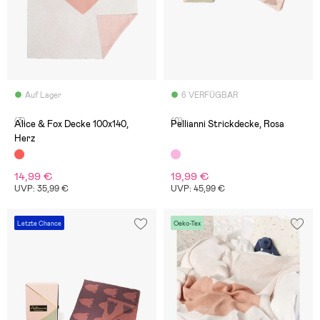
Auf Lager
6 VERFÜGBAR
(3)
(0)
Alice & Fox Decke 100x140,
Pellianni Strickdecke, Rosa
Herz
14,99 €
19,99 €
UVP: 35,99 €
UVP: 45,99 €
Letzte Chance
Oeko-Tex