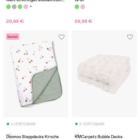
Jade Green
29,99 €
29,99 €
Neuheit
4 VERFÜGBAR
5 VERFÜGBAR
(0)
(2)
Doomoo Steppdecke Kirsche
KMCarpets Bubble Decke