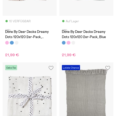
10 VERFÜGBAR
Auf Lager
(19)
(19)
Done By Deer Decke Dreamy
Done By Deer Decke Dreamy
Dots 120x120 2er-Pack,
Dots 120x120 2er-Pack, Blue
Powder
21,99 €
21,99 €
Oeko-Tex
Letzte Chance