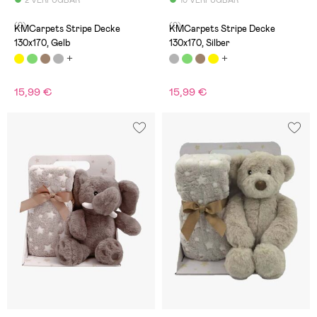
2 VERFÜGBAR
10 VERFÜGBAR
(0)
(0)
KMCarpets Stripe Decke
KMCarpets Stripe Decke
130x170, Gelb
130x170, Silber
15,99 €
15,99 €