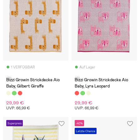
1 VERFÜGBAR
Auf Lager
(0)
(0)
Bizzi Growin Strickdecke Aio
Bizzi Growin Strickdecke Aio
Baby, Gilbert Giraffe
Baby, Lyra Leopard
29,99 €
29,99 €
UVP: 66,99 €
UVP: 66,99 €
Superpreis
-40%
Letzte Chance