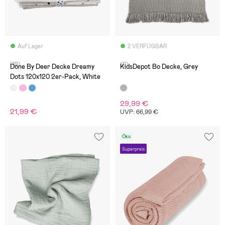
Auf Lager
2 VERFÜGBAR
(19)
(0)
Done By Deer Decke Dreamy
KidsDepot Bo Decke, Grey
Dots 120x120 2er-Pack, White
29,99 €
21,99 €
UVP: 66,99 €
Öko
Superpreis