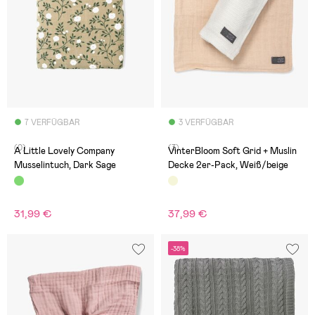
7 VERFÜGBAR
3 VERFÜGBAR
(0)
(3)
A Little Lovely Company
VinterBloom Soft Grid + Muslin
Musselintuch, Dark Sage
Decke 2er-Pack, Weiß/beige
31,99 €
37,99 €
-38%