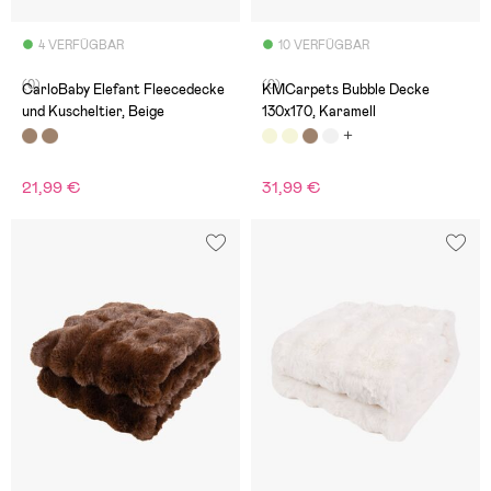
4 VERFÜGBAR
10 VERFÜGBAR
(0)
(0)
CarloBaby Elefant Fleecedecke
KMCarpets Bubble Decke
und Kuscheltier, Beige
130x170, Karamell
21,99 €
31,99 €