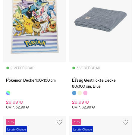
9 VERFÜGBAR
3 VERFÜGBAR
(1)
(0)
Pokémon Decke 100x150 cm
Lässig Gestrickte Decke
80x100 cm, Blue
29,99 €
29,99 €
UVP: 32,99 €
UVP: 62,99 €
-40%
-40%
Letzte Chance
Letzte Chance