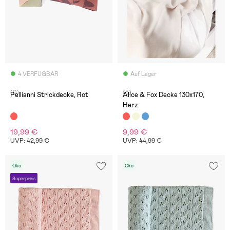
4 VERFÜGBAR
Auf Lager
(0)
(5)
Pellianni Strickdecke, Rot
Alice & Fox Decke 130x170,
Herz
19,99 €
9,99 €
UVP: 42,99 €
UVP: 44,99 €
Öko
Öko
Superpreis