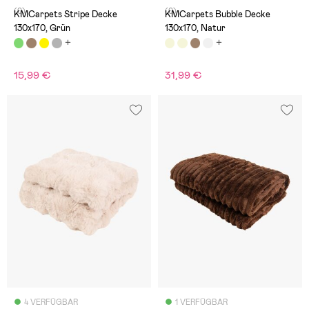
(0)
(0)
KMCarpets Stripe Decke
KMCarpets Bubble Decke
130x170, Grün
130x170, Natur
15,99 €
31,99 €
4 VERFÜGBAR
1 VERFÜGBAR