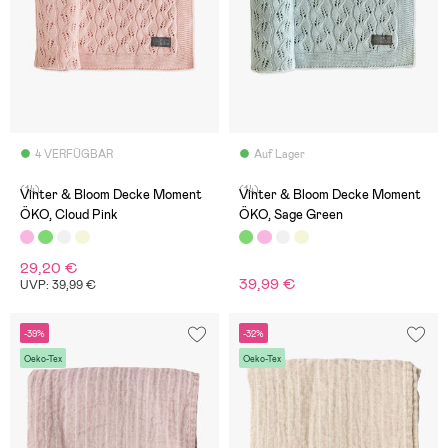
4 VERFÜGBAR
Auf Lager
(14)
(14)
Vinter & Bloom Decke Moment
Vinter & Bloom Decke Moment
ÖKO, Cloud Pink
ÖKO, Sage Green
29,20 €
39,99 €
UVP: 39,99 €
-39%
-32%
Oeko-Tex
Oeko-Tex