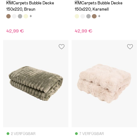
(2)
(2)
KMCarpets Bubble Decke
KMCarpets Bubble Decke
150x220, Braun
150x220, Karamell
42,99 €
42,99 €
2 VERFÜGBAR
7 VERFÜGBAR