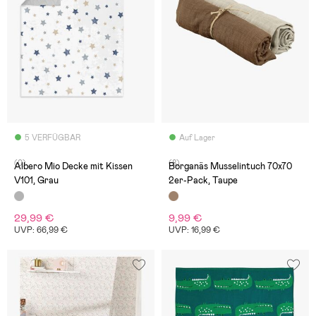
5 VERFÜGBAR
Auf Lager
(0)
(8)
Albero Mio Decke mit Kissen
Borganäs Musselintuch 70x70
V101, Grau
2er-Pack, Taupe
29,99 €
9,99 €
UVP: 66,99 €
UVP: 16,99 €