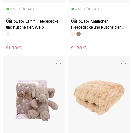
3 VERFÜGBAR
4 VERFÜGBAR
(0)
(0)
CarloBaby Lamm Fleecedecke
CarloBaby Kaninchen
und Kuscheltier, Weiß
Fleecedecke und Kuscheltier,
Weiß
21,99 €
21,99 €