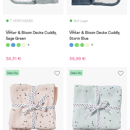
7 VERFÜGBAR
Auf Lager
(28)
(28)
Vinter & Bloom Decke Cuddly,
Vinter & Bloom Decke Cuddly,
Sage Green
Storm Blue
38,31 €
39,99 €
Oeko-Tex
Oeko-Tex