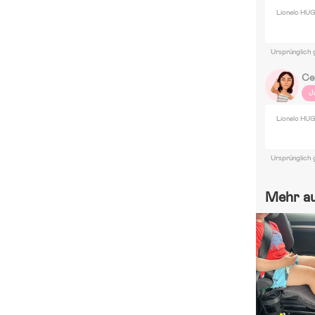
Ro
Lionelo HUG
My
Di
Ursprünglich 
W
Ce
J
Lionelo HUG
Ursprünglich 
Mehr a