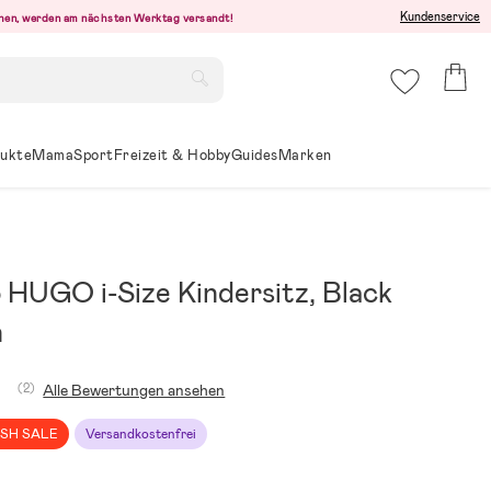
Kundenservice
ehen, werden am nächsten Werktag versandt!
ukte
Mama
Sport
Freizeit & Hobby
Guides
Marken
 HUGO i-Size Kindersitz, Black
n
1
(2)
Alle Bewertungen ansehen
SH SALE
Versandkostenfrei