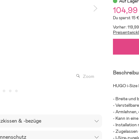
Auf Lager
104,99
Du sparst 15 
Vorher: 119,99
Preisentwick
Beschreibu
Zoom
HUGO i-Size K
- Breite und 
- Verstellbar
- Armlehnen, 
- Kann in ein
tzkissen & -bezüge
- Installatio
- Zugelassen
nnenschutz
- I-Size-zugel