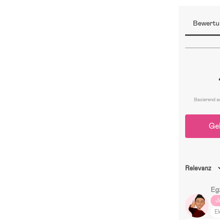
Bewertu
Basierend a
Ge
Relevanz
Eg
J
El