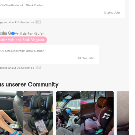
llenspiele
Baby Shark
Bamse
Bluey
Feuerwehrmann Sam
Cocomelon
O i-Size Kindersitz, Black Carbon
 Little Pony
Paw Patrol
Disney Aladdin
Disney 101 Dalmatiner
letztes Jahr
sney Prinzessinnen
Disney Winne Puuh
Disney Classics
Disney Bambi
gepostet auf Jollyroom.se 🇸🇪
ohnung
cilia G
Verifizierter Käufer
unior Hide-and-Seek Magician
O i-Size Kindersitz, Black Carbon
letztes Jahr
gepostet auf Jollyroom.se 🇸🇪
us unserer Community