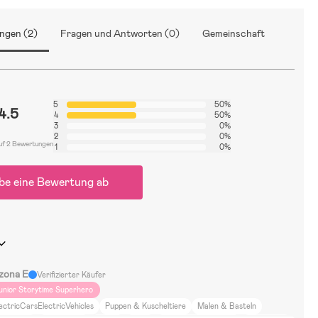
ngen (2)
Fragen und Antworten (0)
Gemeinschaft
5
50%
4.5
4
50%
3
0%
2
0%
uf 2 Bewertungen
1
0%
be eine Bewertung ab
zona E
Verifizierter Käufer
unior Storytime Superhero
ectricCarsElectricVehicles
Puppen & Kuscheltiere
Malen & Basteln