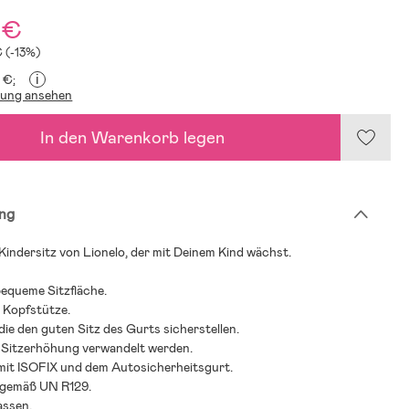
 €
€ (-13%)
i
 €;
lung ansehen
In den Warenkorb legen
ng
indersitz von Lionelo, der mit Deinem Kind wächst.
bequeme Sitzfläche.
e Kopfstütze.
die den guten Sitz des Gurts sicherstellen.
e Sitzerhöhung verwandelt werden.
n mit ISOFIX und dem Autosicherheitsgurt.
 gemäß UN R129.
assen.