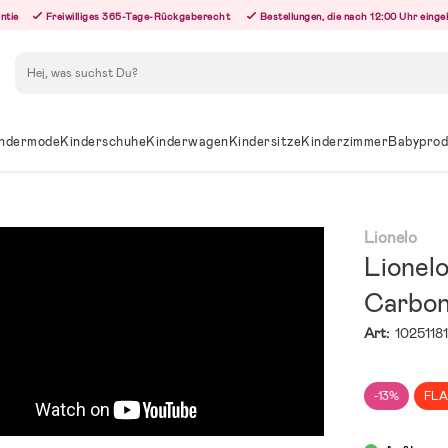
ntie
Freiwilliges 365-Tage-Rückgaberecht
Bestellungen, die nach 12:00 Uhr eing
Suchen
ndermode
Kinderschuhe
Kinderwagen
Kindersitze
Kinderzimmer
Babyprod
Lionelo
Lionelo
Carbo
Art:
1025118
-13%
FLA