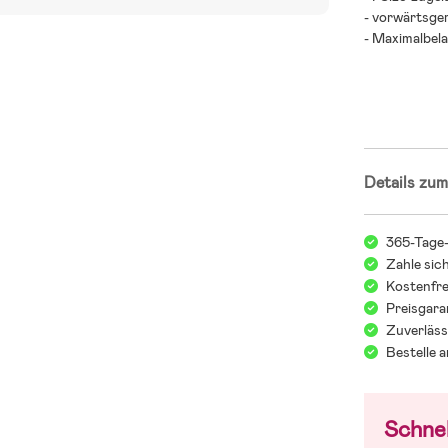
- vorwärtsger
- Maximalbela
- Altersempfe
Wir bei Jolly
finden! Beim 
verschiedene
Details zum
Überblick zu 
der Dir dabei
Anforderunge
365-Tage
Jollyrooms K
Zahle sic
Kostenfre
Preisgara
Zuverläss
Bestelle 
Schnel