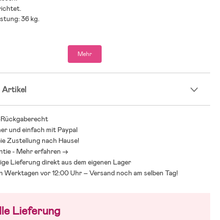
ichtet.
stung: 36 kg.
hlung: ab 4 Jahren.
Mehr
room wissen, wie schwer es sein kann, den richtigen Kindersitz zu
Kindersitzkauf gibt es einiges zu beachten und bei all den
n Modellen, Marken und Funktionen kann es schwerfallen, den
 Artikel
behalten. Deshalb verweisen wir gerne auf unseren Kindersitzguide,
 helfen soll, genau den Sitz zu finden, der zu Euch und Euren
n passt:
-Rückgaberecht
indersitzguide
her und einfach mit Paypal
ie Zustellung nach Hause!
ntie - Mehr erfahren ->
ige Lieferung direkt aus dem eigenen Lager
an Werktagen vor 12:00 Uhr – Versand noch am selben Tag!
le Lieferung