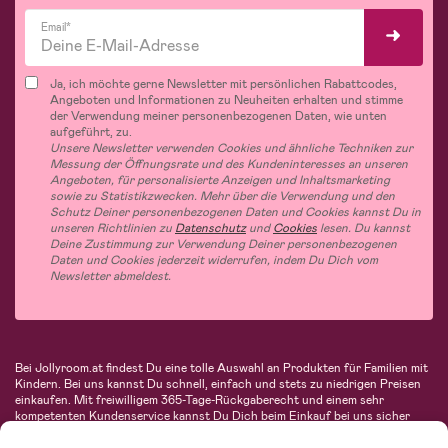
Email*
Ja, ich möchte gerne Newsletter mit persönlichen Rabattcodes,
Angeboten und Informationen zu Neuheiten erhalten und stimme
der Verwendung meiner personenbezogenen Daten, wie unten
aufgeführt, zu.
Unsere Newsletter verwenden Cookies und ähnliche Techniken zur
Messung der Öffnungsrate und des Kundeninteresses an unseren
Angeboten, für personalisierte Anzeigen und Inhaltsmarketing
sowie zu Statistikzwecken. Mehr über die Verwendung und den
Schutz Deiner personenbezogenen Daten und Cookies kannst Du in
unseren Richtlinien zu
Datenschutz
und
Cookies
lesen. Du kannst
Deine Zustimmung zur Verwendung Deiner personenbezogenen
Daten und Cookies jederzeit widerrufen, indem Du Dich vom
Newsletter abmeldest.
Bei Jollyroom.at findest Du eine tolle Auswahl an Produkten für Familien mit
Kindern. Bei uns kannst Du schnell, einfach und stets zu niedrigen Preisen
einkaufen. Mit freiwilligem 365-Tage-Rückgaberecht und einem sehr
kompetenten Kundenservice kannst Du Dich beim Einkauf bei uns sicher
fühlen. In unserem Sortiment findest Du unter anderem Kinderwagen,
Autositze, Kinder- und Babymode, Produkte für Mütter und eine Menge