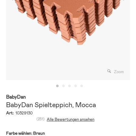
Zoom
BabyDan
BabyDan Spielteppich, Mocca
Art:
10329130
(251)
Alle Bewertungen ansehen
Farbe wählen:
Braun