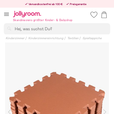
Hoppa
Versandkostenfrei ab 100 €
Preisgarantie
till
Freiwilliges 365-Tage-Rückgaberecht
innehållet
Bestelle heute, dann versenden wir direkt nach dem Feiertag
Skandinaviens größter Kinder- & Babyshop
Suchen
Kinderzimmer
Kinderzimmereinrichtung
Textilien
Spielteppiche