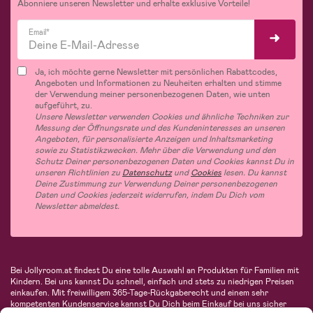
Abonniere unseren Newsletter und erhalte exklusive Vorteile!
Email*
Ja, ich möchte gerne Newsletter mit persönlichen Rabattcodes,
Angeboten und Informationen zu Neuheiten erhalten und stimme
der Verwendung meiner personenbezogenen Daten, wie unten
aufgeführt, zu.
Unsere Newsletter verwenden Cookies und ähnliche Techniken zur
Messung der Öffnungsrate und des Kundeninteresses an unseren
Angeboten, für personalisierte Anzeigen und Inhaltsmarketing
sowie zu Statistikzwecken. Mehr über die Verwendung und den
Schutz Deiner personenbezogenen Daten und Cookies kannst Du in
unseren Richtlinien zu
Datenschutz
und
Cookies
lesen. Du kannst
Deine Zustimmung zur Verwendung Deiner personenbezogenen
Daten und Cookies jederzeit widerrufen, indem Du Dich vom
Newsletter abmeldest.
Bei Jollyroom.at findest Du eine tolle Auswahl an Produkten für Familien mit
Kindern. Bei uns kannst Du schnell, einfach und stets zu niedrigen Preisen
einkaufen. Mit freiwilligem 365-Tage-Rückgaberecht und einem sehr
kompetenten Kundenservice kannst Du Dich beim Einkauf bei uns sicher