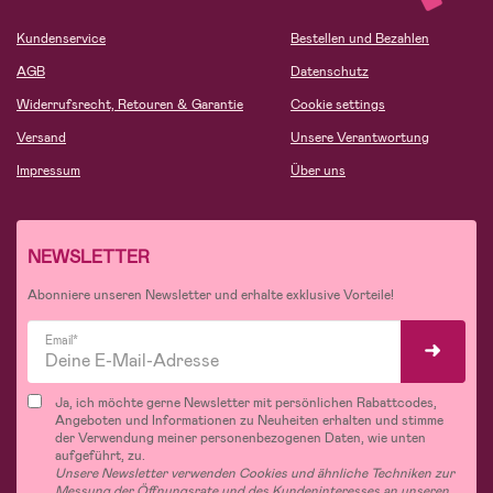
Kundenservice
Bestellen und Bezahlen
AGB
Datenschutz
Widerrufsrecht, Retouren & Garantie
Cookie settings
Versand
Unsere Verantwortung
Impressum
Über uns
NEWSLETTER
Abonniere unseren Newsletter und erhalte exklusive Vorteile!
Email*
Ja, ich möchte gerne Newsletter mit persönlichen Rabattcodes,
Angeboten und Informationen zu Neuheiten erhalten und stimme
der Verwendung meiner personenbezogenen Daten, wie unten
aufgeführt, zu.
Unsere Newsletter verwenden Cookies und ähnliche Techniken zur
Messung der Öffnungsrate und des Kundeninteresses an unseren