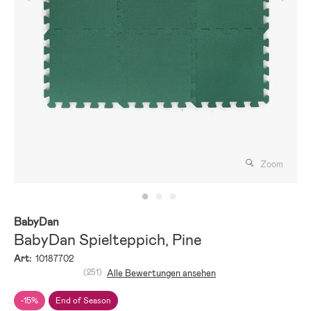
Zoom
BabyDan
BabyDan Spielteppich, Pine
Art:
10187702
(251)
Alle Bewertungen ansehen
-15%
End of Season